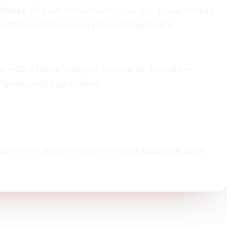
States
, disajikan oleh Amazon.com, Inc.. Lokasi hosting
ri tahu yurisdiksi mana yang menangani data.
om
— 20.3 tahun, hosting United States, SSL valid —
ngkang yang diganti merek.
an GeoIP, skor otomatis kami untuk
asrionline.com