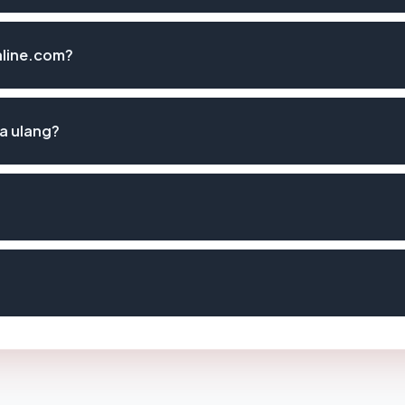
online.com?
a ulang?