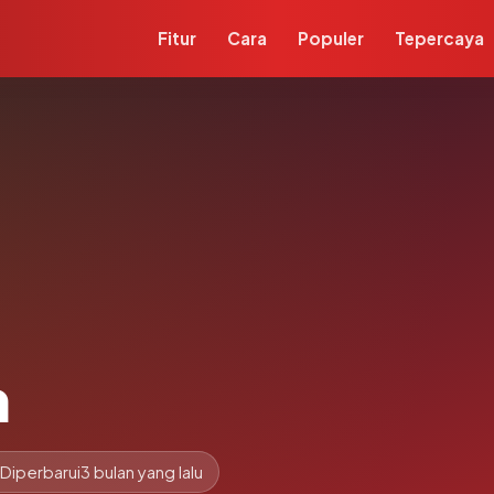
Fitur
Cara
Populer
Tepercaya
m
Diperbarui
3 bulan yang lalu