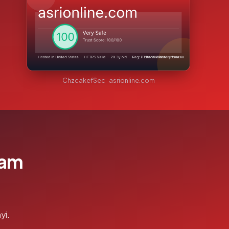
ChzcakefSec · asrionline.com
lam
yi.