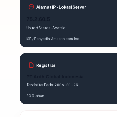
Alamat IP · Lokasi Server
75.2.60.5
United States · Seattle
ISP / Penyedia:
Amazon.com, Inc.
Registrar
PT Ardh Global Indonesia
Terdaftar Pada:
2006-01-23
20.3 tahun