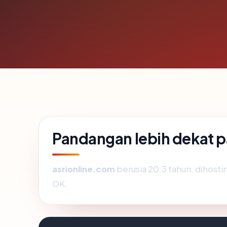
Pandangan lebih dekat p
asrionline.com
berusia 20.3 tahun, dihostin
OK.