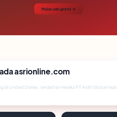
Mulai cek gratis →
ada asrionline.com
g di United States, terdaftar melalui PT Ardh Global Indo