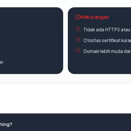
Kekurangan
Tidak ada HTTPS atau s
Otoritas sertifikat ku
Domain lebih muda dari
an
shing?