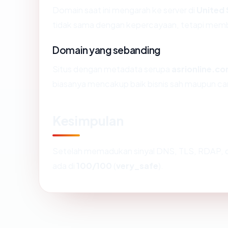
Domain saat ini mengarah ke server di
United 
tidak sama dengan kepercayaan, tetapi membe
Domain yang sebanding
Situs dengan metadata serupa
asrionline.c
biasanya mencakup baik bisnis sah maupun ca
Kesimpulan
Setelah memadukan sinyal DNS, TLS, RDAP, d
ada di
100/100
(
very_safe
).