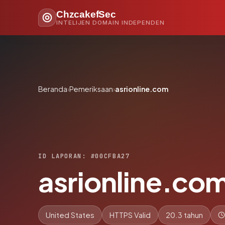
ChzcakefSec
INTELIJEN DOMAIN INDEPENDEN
Beranda
›
Pemeriksaan
›
asrionline.com
ID LAPORAN: #00CFBA27
asrionline.co
United States
HTTPS Valid
20.3 tahun