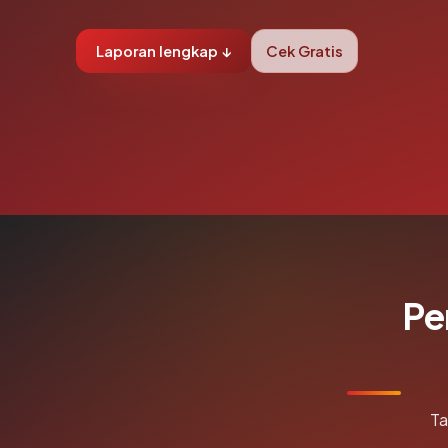
Laporan lengkap ↓
Cek Gratis
Pe
Ta