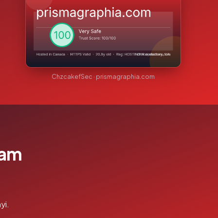
ChzcakefSec · prismagraphia.com
lam
yi.