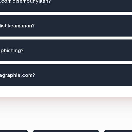
a.com disembunyikan?
list keamanan?
 phishing?
smagraphia.com?