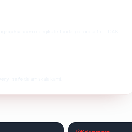
agraphia.com
mengikuti standar pipa industri. TIDAK
very_safe
dalam skala kami.
Kekurangan