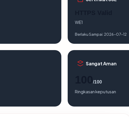
HTTPS Valid
WE1
Berlaku Sampai:
2026-07-12
Sangat Aman
100
/100
Ringkasan keputusan