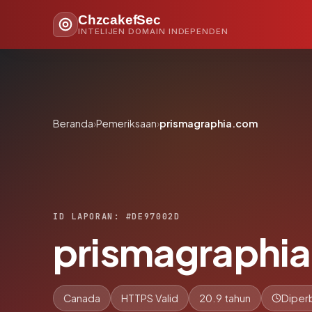
ChzcakefSec
INTELIJEN DOMAIN INDEPENDEN
Beranda
›
Pemeriksaan
›
prismagraphia.com
ID LAPORAN: #DE97002D
prismagraphi
Canada
HTTPS Valid
20.9 tahun
Diperb