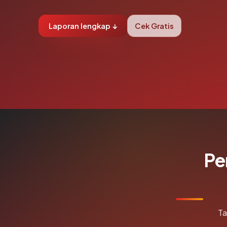
Laporan lengkap ↓
Cek Gratis
Pe
Ta