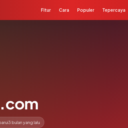
Fitur
Cara
Populer
Tepercaya
a.com
arui
3 bulan yang lalu