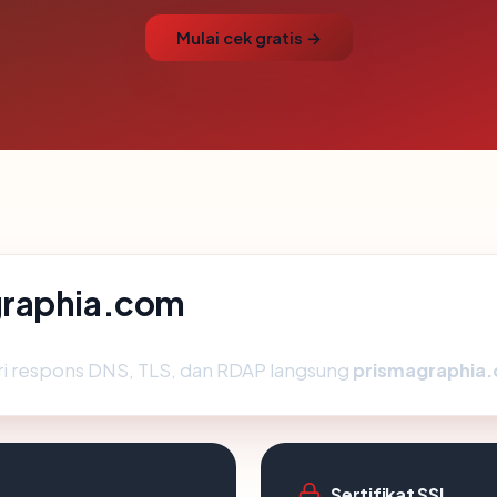
Mulai cek gratis →
graphia.com
ri respons DNS, TLS, dan RDAP langsung
prismagraphia
Sertifikat SSL