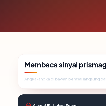
Membaca sinyal prisma
Angka-angka di bawah berasal langsung da
Alamat IP · Lokasi Server