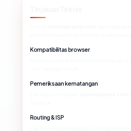
Tinjauan Teknis
Domain
prismagraphia.com
dapat dijangkau
kami menelusuri sinyal-sinyal yang paling relev
Kompatibilitas browser
Browser umum akan menerima konfigurasi TL
"OK". Nilai saat ini: OK.
Pemeriksaan kematangan
Dari segi kematangan,
prismagraphia.com
b
terdaftar.
Routing & ISP
Lalu lintas ke prismagraphia.com saat ini berakh