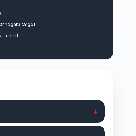
si
uar negara target
t terkait