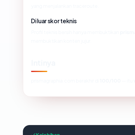
yang menjalankan traceroute.
Di luar skor teknis
Profil teknis bersih hanya membuktikan
prism
membuktikan konten jujur.
Intinya
prismagraphia.com berakhir di
100/100
— itu
Kelebihan