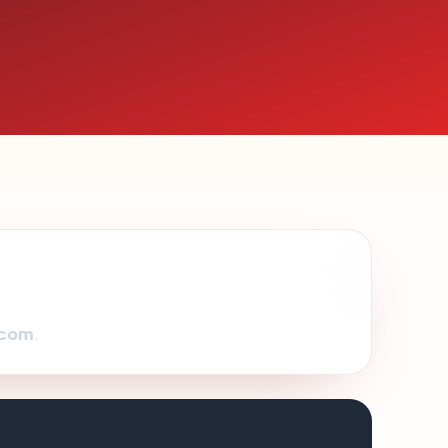
.com
.