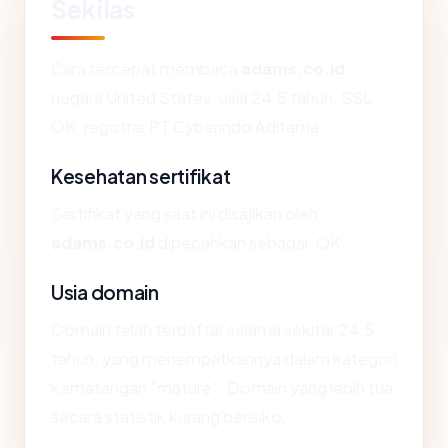
Sekilas
Cara tercepat membaca
adams.co.id
:
negara United States, usia 24.5 tahun, SSL
OK, registrar PT Cyberindo Aditama.
Kesehatan sertifikat
Sertifikat yang saat ini disajikan oleh
adams.co.id
dipecahkan sebagai: OK.
Usia domain
Domain telah terdaftar selama sekitar 24.5
tahun, yang menempatkannya dalam kategori
kematangan "mature". Domain yang lebih tua
secara statistik kurang berisiko.