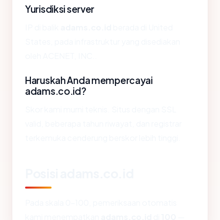
Yurisdiksi server
IP di balik
adams.co.id
berada di United
States, pada infrastruktur yang disediakan
oleh ACENET, INC..
Haruskah Anda mempercayai
adams.co.id?
Skor kami murni teknis. Situs dengan SSL
valid, beberapa tahun riwayat, dan registrar
terkemuka cenderung berskor lebih tinggi.
Posisi adams.co.id
Pada skala 0-100, pemeriksaan otomatis
kami menempatkan
adams.co.id
di
100
—