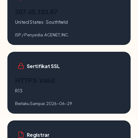
207.45.183.67
United States · Southfield
ISP / Penyedia:
ACENET, INC.
Sertifikat SSL
HTTPS Valid
R13
Berlaku Sampai:
2026-06-29
Registrar