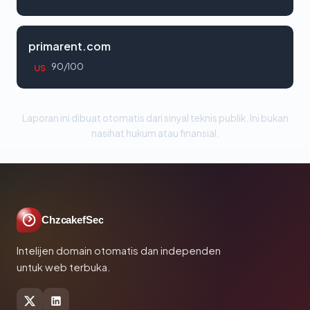
primarent.com
90/100
US
Laporan ini dibuat otomatis dari sinyal teknis publik. Ini bukan
nasihat hukum atau finansial.
ChzcakefSec
Intelijen domain otomatis dan independen
untuk web terbuka.