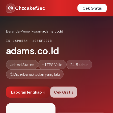
ChzcakefSec
Cek Gratis
Beranda
›
Pemeriksaan
›
adams.co.id
ID LAPORAN: #095F409B
adams.co.id
United States
HTTPS Valid
24.5 tahun
Diperbarui
3 bulan yang lalu
Laporan lengkap ↓
Cek Gratis