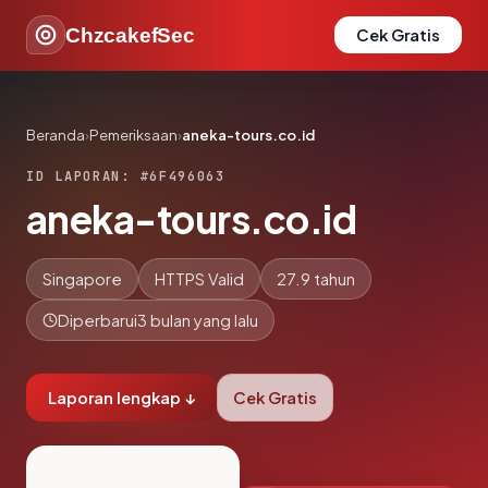
ChzcakefSec
Cek Gratis
Beranda
›
Pemeriksaan
›
aneka-tours.co.id
ID LAPORAN: #6F496063
aneka-tours.co.id
Singapore
HTTPS Valid
27.9 tahun
Diperbarui
3 bulan yang lalu
Laporan lengkap ↓
Cek Gratis