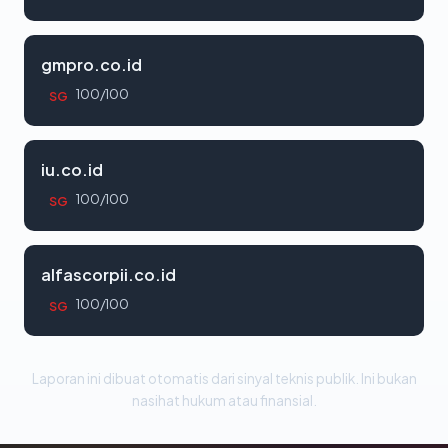
gmpro.co.id
100/100
SG
iu.co.id
100/100
SG
alfascorpii.co.id
100/100
SG
Laporan ini dibuat otomatis dari sinyal teknis publik. Ini bukan
nasihat hukum atau finansial.