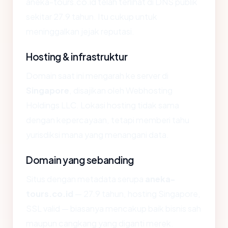
aneka-tours.co.id telah terlihat di DNS publik
sekitar 27.9 tahun. Itu cukup untuk
meninggalkan jejak reputasi.
Hosting & infrastruktur
Domain saat ini mengarah ke server di
Singapore
, disajikan oleh Webhosting
Holdings LLC. Lokasi hosting tidak sama
dengan kepercayaan, tetapi memberi tahu
yurisdiksi mana yang menangani data.
Domain yang sebanding
Situs dengan metadata serupa
aneka-
tours.co.id
— 27.9 tahun, hosting Singapore,
SSL valid — biasanya mencakup baik bisnis sah
maupun cangkang yang diganti merek.