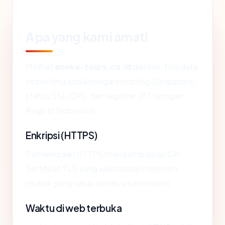
Apa yang kami amati
Melihat
aneka-tours.co.id
dari luar, titik data
terpenting adalah negara hosting (Singapore),
status SSL (OK), dan registrar (PT Jaringan
Registri Indonesia).
Enkripsi (HTTPS)
Pemeriksaan HTTPS mengembalikan OK.
Sertifikat TLS yang valid adalah minimum
mutlak yang harus dimiliki situs modern.
Waktu di web terbuka