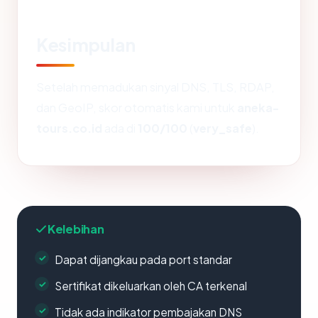
Kesimpulan
Setelah memadukan sinyal DNS, TLS, RDAP,
dan GeoIP, skor otomatis kami untuk
aneka-
tours.co.id
ada di
100/100
(
very_safe
).
Kelebihan
Dapat dijangkau pada port standar
Sertifikat dikeluarkan oleh CA terkenal
Tidak ada indikator pembajakan DNS