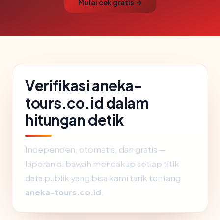
Mulai cek gratis →
Verifikasi aneka-
tours.co.id dalam
hitungan detik
Independen, otomatis, dan gratis —
laporan di bawah mencakup setiap titik
data publik yang bisa kami tarik tentang
aneka-tours.co.id
.