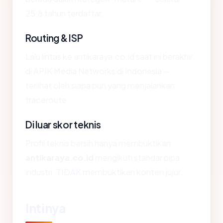
25.8 tahun terdaftar.
Routing & ISP
Lalu lintas ke antikaraya.co.id saat ini berakhir
di APIK Media Networks di Indonesia —
terlihat oleh siapa pun yang menjalankan
traceroute.
Di luar skor teknis
Profil teknis bersih hanya membuktikan
antikaraya.co.id
mengikuti standar pipa
industri. TIDAK membuktikan konten jujur.
Intinya