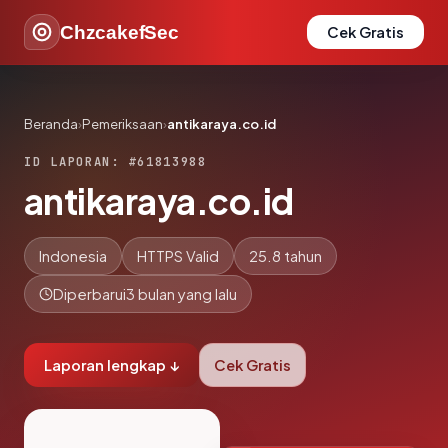
ChzcakefSec
Cek Gratis
Beranda
›
Pemeriksaan
›
antikaraya.co.id
ID LAPORAN: #61813988
antikaraya.co.id
Indonesia
HTTPS Valid
25.8 tahun
Diperbarui
3 bulan yang lalu
Laporan lengkap ↓
Cek Gratis