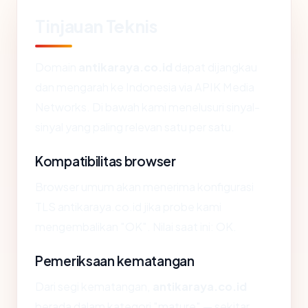
Tinjauan Teknis
Domain
antikaraya.co.id
dapat dijangkau
dan mengarah ke Indonesia via APIK Media
Networks. Di bawah kami menelusuri sinyal-
sinyal yang paling relevan satu per satu.
Kompatibilitas browser
Browser umum akan menerima konfigurasi
TLS antikaraya.co.id jika probe kami
mengembalikan "OK". Nilai saat ini: OK.
Pemeriksaan kematangan
Dari segi kematangan,
antikaraya.co.id
berada dalam kategori "mature" — sekitar