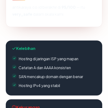
antikaraya.co.id berakhir di
95/100
— itu
very_safe
dalam skala kami.
Kelebihan
Hosting di jaringan ISP yang mapan
Catatan A dan AAAA konsisten
SAN mencakup domain dengan benar
Hosting IPv4 yang stabil
Kekurangan