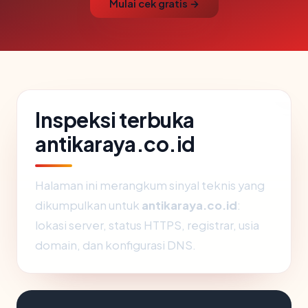
Mulai cek gratis →
Inspeksi terbuka
antikaraya.co.id
Halaman ini merangkum sinyal teknis yang
dikumpulkan untuk
antikaraya.co.id
:
lokasi server, status HTTPS, registrar, usia
domain, dan konfigurasi DNS.