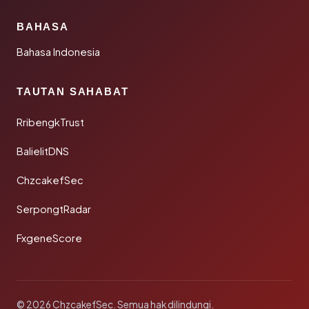
BAHASA
Bahasa Indonesia
TAUTAN SAHABAT
RribengkTrust
BalielitDNS
ChzcakefSec
SerpongtRadar
FxgeneScore
© 2026 ChzcakefSec. Semua hak dilindungi.