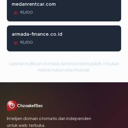
medanrentcar.com
95/100
ID
armada-finance.co.id
95/100
ID
Laporan ini dibuat otomatis dari sinyal teknis publik. Ini bukan
nasihat hukum atau finansial.
ChzcakefSec
Intelijen domain otomatis dan independen
untuk web terbuka.