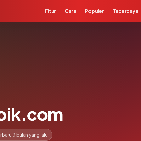
Fitur
Cara
Populer
Tepercaya
pik.com
rbarui
3 bulan yang lalu