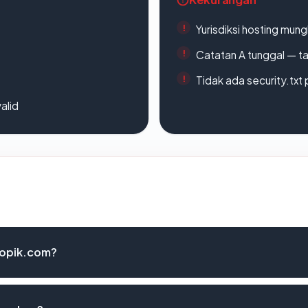
Yurisdiksi hosting mun
Catatan A tunggal — ta
Tidak ada security.txt 
alid
ropik.com?