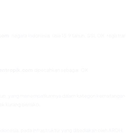
.com
: negara Indonesia, usia 15.9 tahun, SSL OK, registrar
entropik.com
dipecahkan sebagai: OK.
 tahun, yang menempatkannya dalam kategori kematangan
ik kurang berisiko.
ndonesia, pada infrastruktur yang disediakan oleh ARDH.