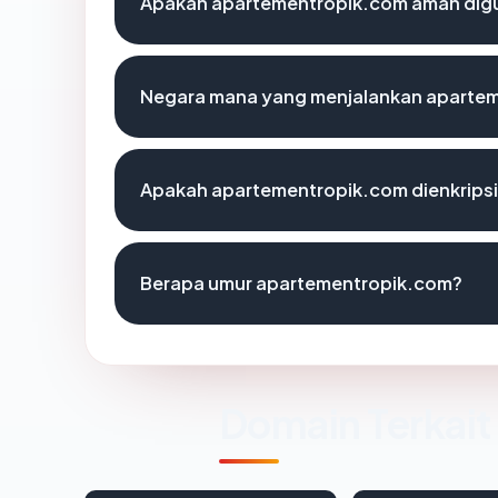
Apakah apartementropik.com aman dig
Negara mana yang menjalankan aparte
Apakah apartementropik.com dienkrips
Berapa umur apartementropik.com?
Domain Terkait