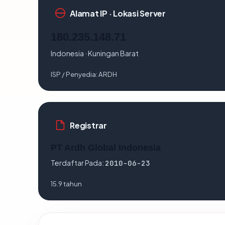
Alamat IP · Lokasi Server
180.235.148.71
Indonesia · Kuningan Barat
ISP / Penyedia:
ARDH
Registrar
PT Ardh Global Indonesia
Terdaftar Pada:
2010-06-23
15.9 tahun