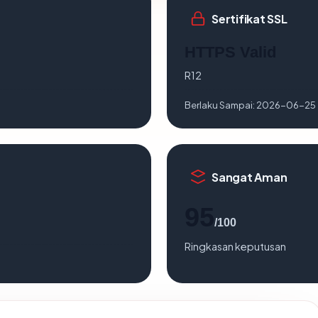
Sertifikat SSL
HTTPS Valid
R12
Berlaku Sampai:
2026-06-25
Sangat Aman
95
/100
Ringkasan keputusan