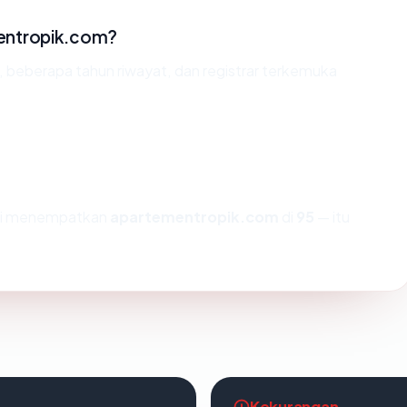
entropik.com?
d, beberapa tahun riwayat, dan registrar terkemuka
ami menempatkan
apartementropik.com
di
95
— itu
Kekurangan