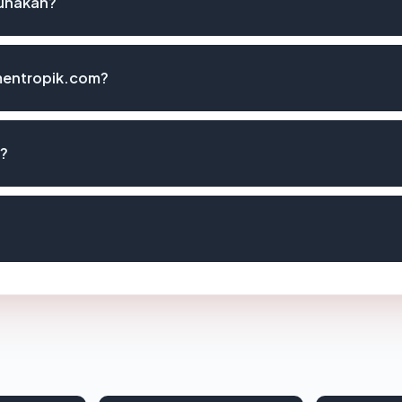
unakan?
mentropik.com?
i?