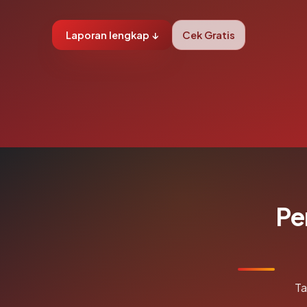
Laporan lengkap ↓
Cek Gratis
Pe
Ta