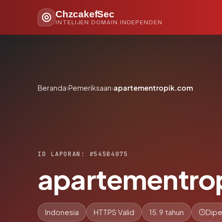
ChzcakefSec
INTELIJEN DOMAIN INDEPENDEN
Beranda
›
Pemeriksaan
›
apartementropik.com
ID LAPORAN: #545B4075
apartementro
Indonesia
HTTPS Valid
15.9 tahun
Dipe