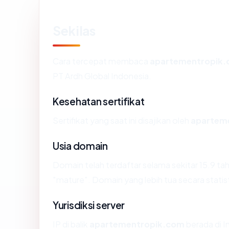
Sekilas
Cara tercepat membaca
apartementropik
PT Ardh Global Indonesia.
Kesehatan sertifikat
Sertifikat yang saat ini disajikan oleh
apartem
Usia domain
Domain telah terdaftar selama sekitar 15.9
"mature". Domain yang lebih tua secara statist
Yurisdiksi server
IP di balik
apartementropik.com
berada di I