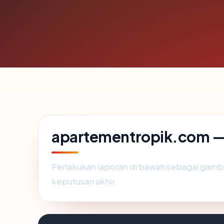
apartementropik.com — s
Perlakukan laporan di bawah sebagai gamba
keputusan akhir.