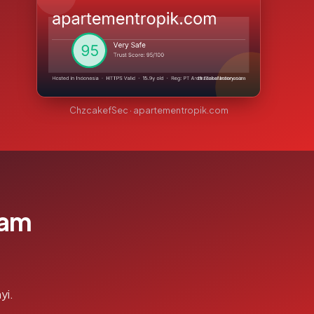
ChzcakefSec · apartementropik.com
lam
yi.