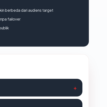
gkin berbeda dari audiens target
npa failover
publik