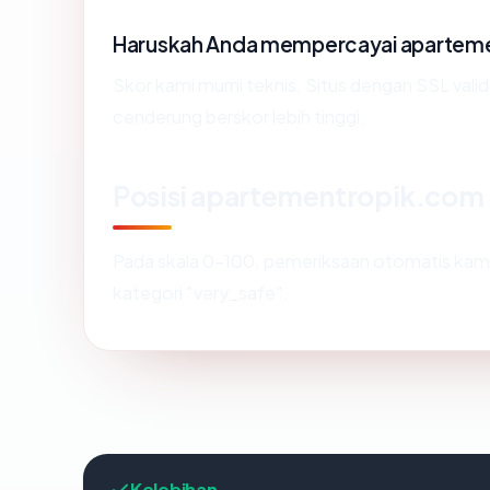
Haruskah Anda mempercayai apartem
Skor kami murni teknis. Situs dengan SSL vali
cenderung berskor lebih tinggi.
Posisi apartementropik.com
Pada skala 0-100, pemeriksaan otomatis k
kategori "very_safe".
Kelebihan