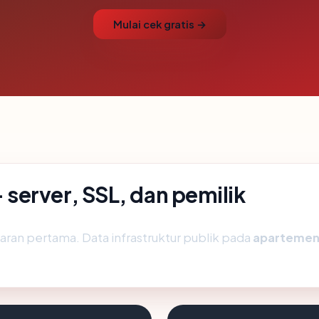
Mulai cek gratis →
erver, SSL, dan pemilik
ran pertama. Data infrastruktur publik pada
apartemen