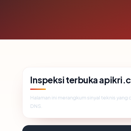
Inspeksi terbuka apikri
Halaman ini merangkum sinyal teknis yang
DNS.