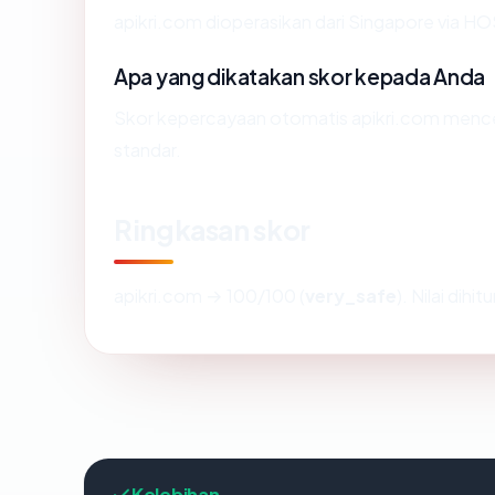
apikri.com dioperasikan dari Singapore via 
Apa yang dikatakan skor kepada Anda
Skor kepercayaan otomatis apikri.com mencerm
standar.
Ringkasan skor
apikri.com → 100/100 (
very_safe
). Nilai dih
Kelebihan