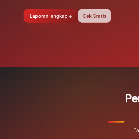
Laporan lengkap ↓
Cek Gratis
Pe
Ta