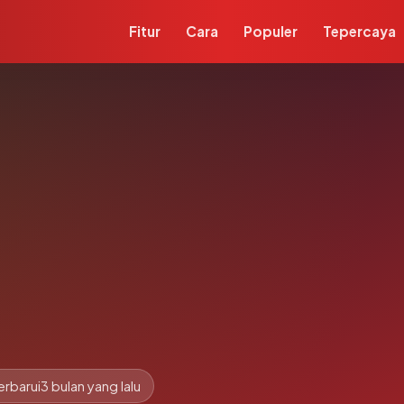
Fitur
Cara
Populer
Tepercaya
erbarui
3 bulan yang lalu