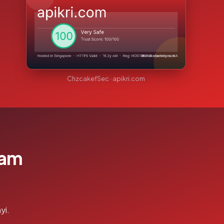
ChzcakefSec · apikri.com
lam
yi.