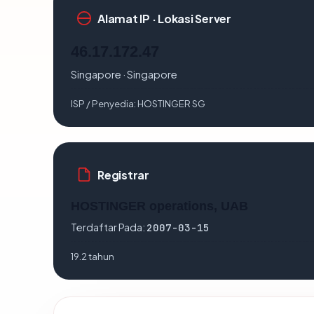
Alamat IP · Lokasi Server
46.17.172.47
Singapore · Singapore
ISP / Penyedia:
HOSTINGER SG
Registrar
HOSTINGER operations, UAB
Terdaftar Pada:
2007-03-15
19.2 tahun