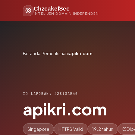
ChzcakefSec
INTELIJEN DOMAIN INDEPENDEN
Beranda
›
Pemeriksaan
›
apikri.com
ID LAPORAN: #2893AE40
apikri.com
Singapore
HTTPS Valid
19.2 tahun
Dip