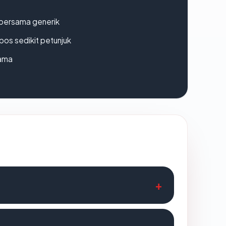
bersama generik
os sedikit petunjuk
lama