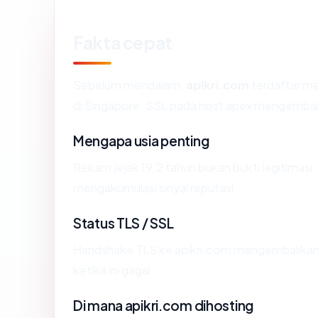
Fakta cepat
Sebelum mendalam:
apikri.com
terdaftar me
di Singapore. SSL pada host apex mengembal
Mengapa usia penting
Rekam jejak 19.2 tahun bukan bukti legitimasi, 
mengakumulasi sinyal reputasi.
Status TLS / SSL
Handshake TLS ke apikri.com mengembalika
ketika ini gagal.
Di mana apikri.com dihosting