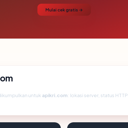
Mulai cek gratis →
.com
 dikumpulkan untuk
apikri.com
: lokasi server, status HTTP