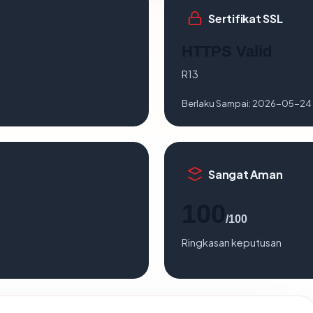
Sertifikat SSL
HTTPS Valid
R13
Berlaku Sampai:
2026-05-24
Sangat Aman
100
/100
Ringkasan keputusan