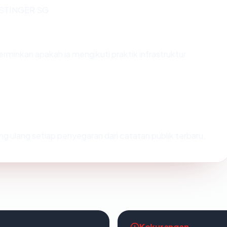
HOSTINGER SG.
inkan apakah ia mengikuti praktik infrastruktur
itung ulang setiap penyegaran dari catatan publik terbaru.
Kekurangan