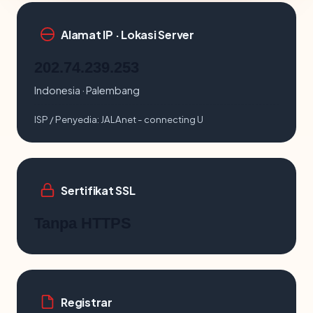
Alamat IP · Lokasi Server
202.74.239.253
Indonesia · Palembang
ISP / Penyedia:
JALAnet - connecting U
Sertifikat SSL
Tanpa HTTPS
Registrar