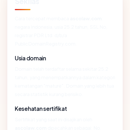
Sekilas
Cara tercepat membaca
ascolaw.com
:
negara Indonesia, usia 25.2 tahun, SSL No,
registrar PDR Ltd. d/b/a
PublicDomainRegistry.com.
Usia domain
Domain telah terdaftar selama sekitar 25.2
tahun, yang menempatkannya dalam kategori
kematangan "mature". Domain yang lebih tua
secara statistik kurang berisiko.
Kesehatan sertifikat
Sertifikat yang saat ini disajikan oleh
ascolaw.com
dipecahkan sebagai: No.