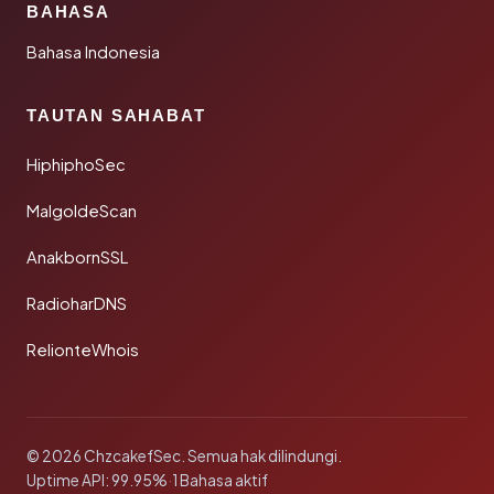
BAHASA
Bahasa Indonesia
TAUTAN SAHABAT
HiphiphoSec
MalgoldeScan
AnakbornSSL
RadioharDNS
RelionteWhois
© 2026 ChzcakefSec. Semua hak dilindungi.
Uptime API: 99.95%
·
1 Bahasa aktif