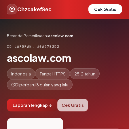
ChzcakefSec
Cek Gratis
Beranda
›
Pemeriksaan
›
ascolaw.com
ID LAPORAN: #0A37B2D2
ascolaw.com
Indonesia
Tanpa HTTPS
25.2 tahun
Diperbarui
3 bulan yang lalu
Laporan lengkap ↓
Cek Gratis