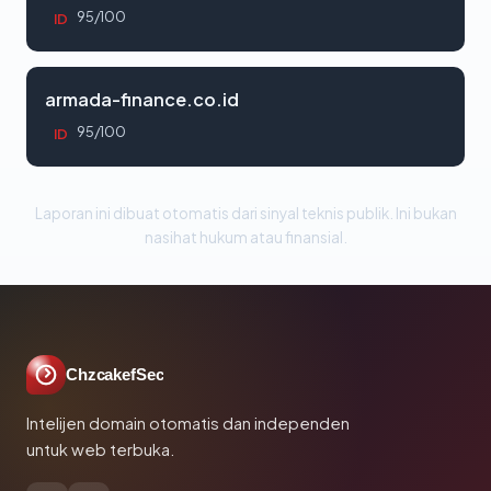
95/100
ID
armada-finance.co.id
95/100
ID
Laporan ini dibuat otomatis dari sinyal teknis publik. Ini bukan
nasihat hukum atau finansial.
ChzcakefSec
Intelijen domain otomatis dan independen
untuk web terbuka.