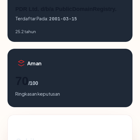
PDR Ltd. d/b/a PublicDomainRegistry.
Terdaftar Pada:
2001-03-15
25.2 tahun
Aman
70
/100
Ringkasan keputusan