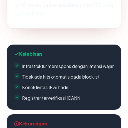
kami menempatkan
ascolaw.com
di
70
— itu
kategori "safe".
Kelebihan
Infrastruktur merespons dengan latensi wajar
Tidak ada hits otomatis pada blocklist
Konektivitas IPv6 hadir
Registrar terverifikasi ICANN
Kekurangan