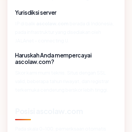
Yurisdiksi server
IP di balik
ascolaw.com
berada di Indonesia,
pada infrastruktur yang disediakan oleh
JALAnet - connecting U.
Haruskah Anda mempercayai
ascolaw.com?
Skor kami murni teknis. Situs dengan SSL
valid, beberapa tahun riwayat, dan registrar
terkemuka cenderung berskor lebih tinggi.
Posisi ascolaw.com
Pada skala 0-100, pemeriksaan otomatis