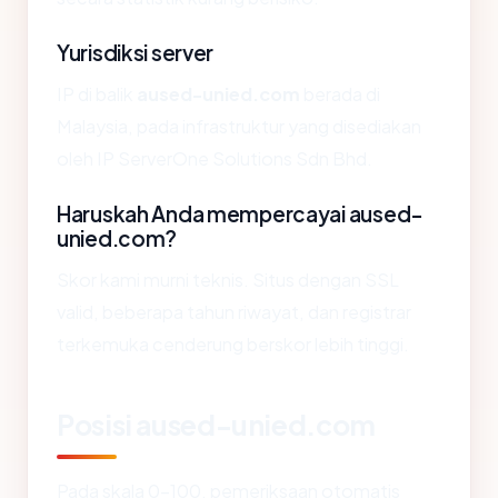
Yurisdiksi server
IP di balik
aused-unied.com
berada di
Malaysia, pada infrastruktur yang disediakan
oleh IP ServerOne Solutions Sdn Bhd.
Haruskah Anda mempercayai aused-
unied.com?
Skor kami murni teknis. Situs dengan SSL
valid, beberapa tahun riwayat, dan registrar
terkemuka cenderung berskor lebih tinggi.
Posisi aused-unied.com
Pada skala 0-100, pemeriksaan otomatis