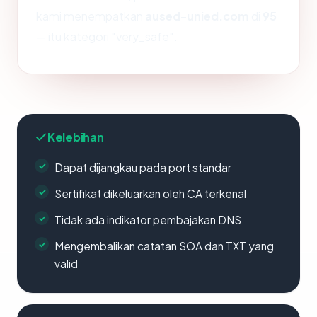
kami menempatkan
aused-unied.com
di
95
— itu kategori "very_safe".
Kelebihan
Dapat dijangkau pada port standar
Sertifikat dikeluarkan oleh CA terkenal
Tidak ada indikator pembajakan DNS
Mengembalikan catatan SOA dan TXT yang
valid