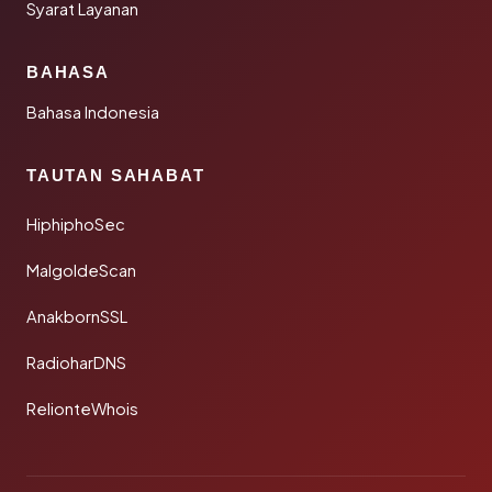
Syarat Layanan
BAHASA
Bahasa Indonesia
TAUTAN SAHABAT
HiphiphoSec
MalgoldeScan
AnakbornSSL
RadioharDNS
RelionteWhois