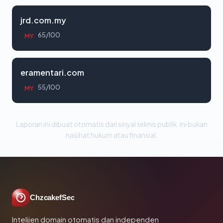
jrd.com.my
65/100
MY
eramentari.com
55/100
MY
Laporan ini dibuat otomatis dari sinyal teknis publik. Ini bukan
nasihat hukum atau finansial.
ChzcakefSec
Intelijen domain otomatis dan independen