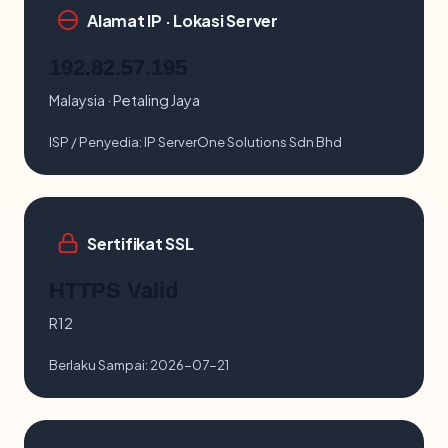
Alamat IP · Lokasi Server
192.82.57.195
Malaysia · Petaling Jaya
ISP / Penyedia:
IP ServerOne Solutions Sdn Bhd
Sertifikat SSL
HTTPS Valid
R12
Berlaku Sampai:
2026-07-21