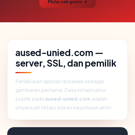
Mulai cek gratis →
aused-unied.com —
server, SSL, dan pemilik
Perlakukan laporan di bawah sebagai
gambaran pertama. Data infrastruktur
publik pada
aused-unied.com
adalah
sinyal kuat tetapi bukan keputusan akhir.