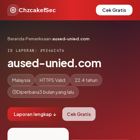
ChzcakefSec
Cek Gratis
Beranda
›
Pemeriksaan
›
aused-unied.com
ID LAPORAN: #9246C476
aused-unied.com
Malaysia
HTTPS Valid
22.4 tahun
Diperbarui
3 bulan yang lalu
Laporan lengkap ↓
Cek Gratis