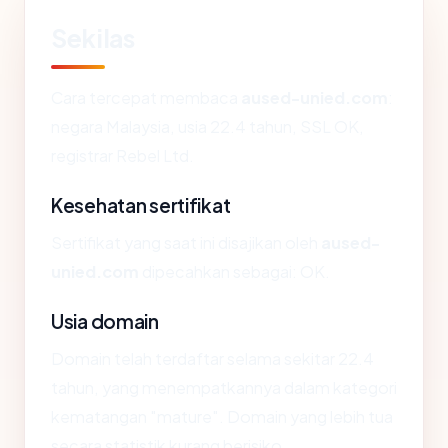
Sekilas
Cara tercepat membaca
aused-unied.com
:
negara Malaysia, usia 22.4 tahun, SSL OK,
registrar Rebel Ltd.
Kesehatan sertifikat
Sertifikat yang saat ini disajikan oleh
aused-
unied.com
dipecahkan sebagai: OK.
Usia domain
Domain telah terdaftar selama sekitar 22.4
tahun, yang menempatkannya dalam kategori
kematangan "mature". Domain yang lebih tua
secara statistik kurang berisiko.