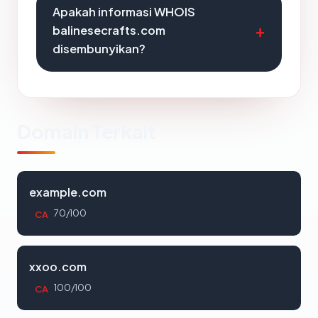
Apakah informasi WHOIS
balinesecrafts.com
disembunyikan?
Domain Terkait
example.com
70/100
CA
xxoo.com
100/100
CA