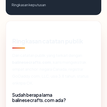
Ringkasan keputusan
Ringkasan catatan publik
Dari catatan publik yang terkait dengan
balinesecrafts.com
, kami mengekstrak
empat anchor: negara Canada, registrar
GoDaddy.com, LLC, usia 3.8 tahun, status
enkripsi OK.
Sudah berapa lama
balinesecrafts.com ada?