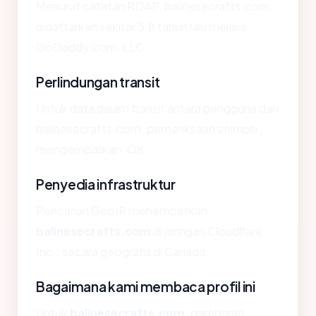
Menurut catatan RDAP, balinesecrafts.com
didaftarkan sekitar 3.8 tahun lalu melalui
GoDaddy.com, LLC.
Perlindungan transit
Untuk data dalam transit antara pengguna dan
balinesecrafts.com, pemeriksaan enkripsi
mengembalikan: OK.
Penyedia infrastruktur
Pencarian GeoIP menempatkan
balinesecrafts.com
di jaringan Cloudflare,
Inc., secara geografis di Canada.
Bagaimana kami membaca profil ini
Untuk
balinesecrafts.com
, gambaran