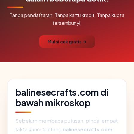
Tanpa pendaftaran. Tanpa kartu kredit. Tanpa kuota
tersembunyi.
Mulai cek gratis →
balinesecrafts.com di
bawah mikroskop
Sebelum membaca putusan, pindai empat
fakta kunci tentang
balinesecrafts.com
: