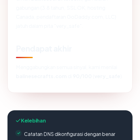
gabungan (3.8 tahun, SSL OK, hosting
Canada, pendaftaran GoDaddy.com, LLC)
jatuh dalam pita "very_safe".
Pendapat akhir
Menggabungkan semua sinyal, kami menilai
balinesecrafts.com
di
90/100
(
very_safe
).
Kelebihan
Catatan DNS dikonfigurasi dengan benar