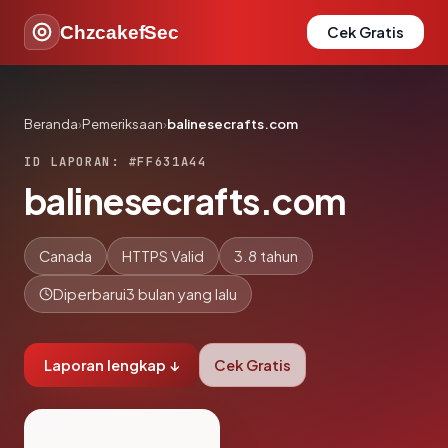
ChzcakefSec
Cek Gratis
Beranda
›
Pemeriksaan
›
balinesecrafts.com
ID LAPORAN: #FF631A44
balinesecrafts.com
Canada
HTTPS Valid
3.8 tahun
Diperbarui
3 bulan yang lalu
Laporan lengkap ↓
Cek Gratis