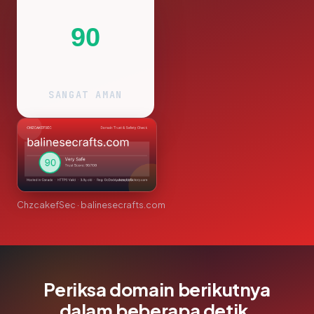
90
SANGAT AMAN
ChzcakefSec · balinesecrafts.com
Periksa domain berikutnya
dalam beberapa detik.