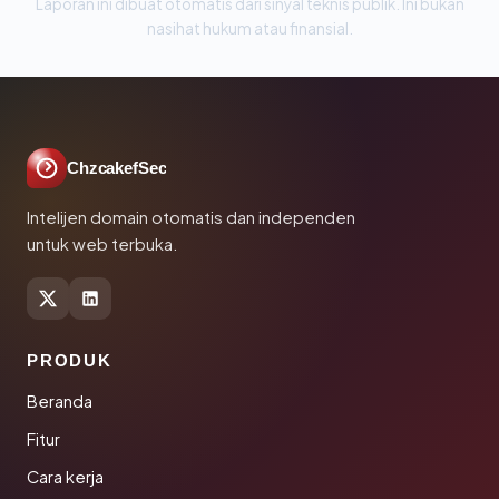
Laporan ini dibuat otomatis dari sinyal teknis publik. Ini bukan
nasihat hukum atau finansial.
ChzcakefSec
Intelijen domain otomatis dan independen
untuk web terbuka.
PRODUK
Beranda
Fitur
Cara kerja