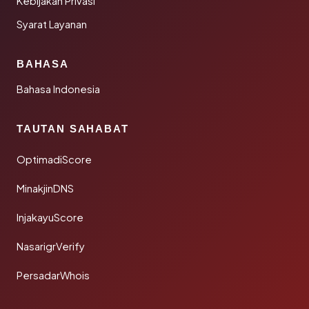
Kebijakan Privasi
Syarat Layanan
BAHASA
Bahasa Indonesia
TAUTAN SAHABAT
OptimadiScore
MinakjinDNS
InjakayuScore
NasarigrVerify
PersadarWhois