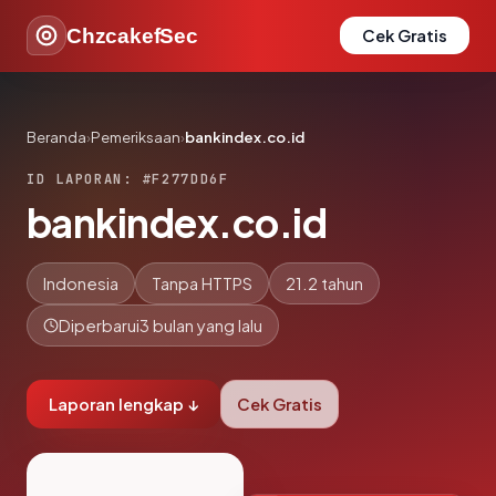
ChzcakefSec
Cek Gratis
Beranda
›
Pemeriksaan
›
bankindex.co.id
ID LAPORAN: #F277DD6F
bankindex.co.id
Indonesia
Tanpa HTTPS
21.2 tahun
Diperbarui
3 bulan yang lalu
Laporan lengkap ↓
Cek Gratis