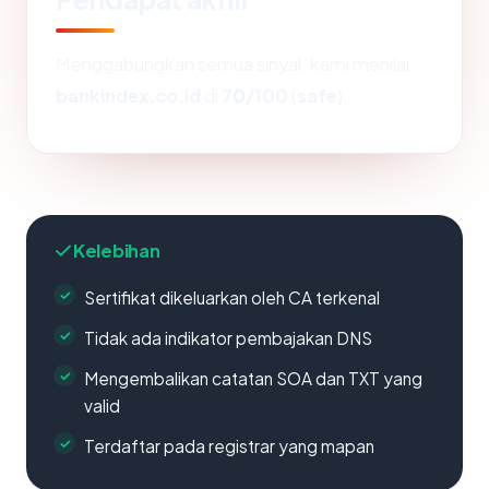
Menggabungkan semua sinyal, kami menilai
bankindex.co.id
di
70/100
(
safe
).
Kelebihan
Sertifikat dikeluarkan oleh CA terkenal
Tidak ada indikator pembajakan DNS
Mengembalikan catatan SOA dan TXT yang
valid
Terdaftar pada registrar yang mapan