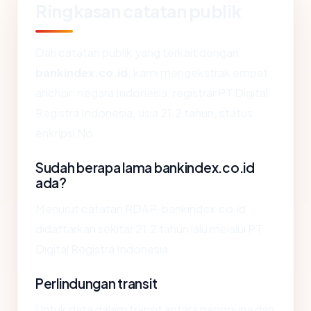
Ringkasan catatan publik
Dari catatan publik yang terkait dengan
bankindex.co.id
, kami mengekstrak empat
anchor: negara Indonesia, registrar PT Digital
Registra Indonesia, usia 21.2 tahun, status
enkripsi No.
Sudah berapa lama bankindex.co.id
ada?
Menurut catatan RDAP, bankindex.co.id
didaftarkan sekitar 21.2 tahun lalu melalui PT
Digital Registra Indonesia.
Perlindungan transit
Untuk data dalam transit antara pengguna dan