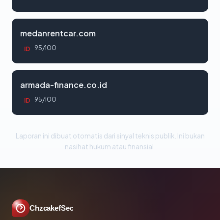
medanrentcar.com
95/100
ID
armada-finance.co.id
95/100
ID
Laporan ini dibuat otomatis dari sinyal teknis publik. Ini bukan
nasihat hukum atau finansial.
ChzcakefSec