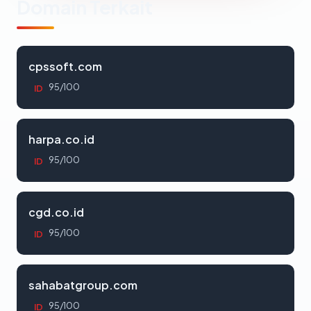
Domain Terkait
cpssoft.com
95/100
ID
harpa.co.id
95/100
ID
cgd.co.id
95/100
ID
sahabatgroup.com
95/100
ID