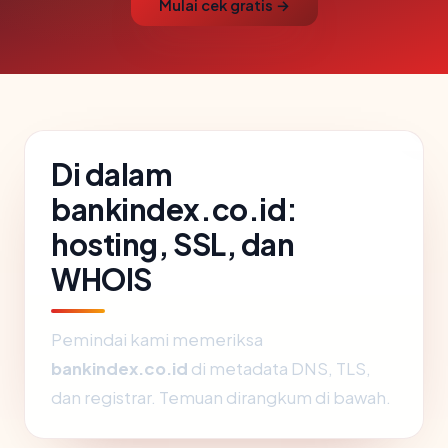
Mulai cek gratis →
Di dalam
bankindex.co.id:
hosting, SSL, dan
WHOIS
Pemindai kami memeriksa
bankindex.co.id
di metadata DNS, TLS,
dan registrar. Temuan dirangkum di bawah.