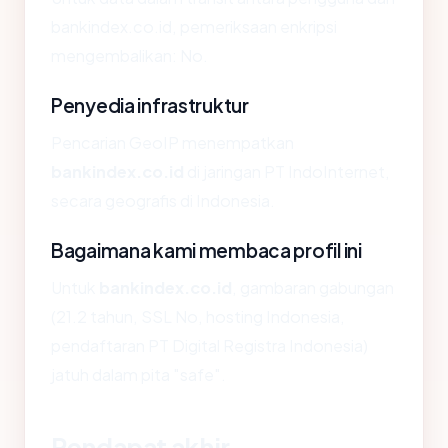
bankindex.co.id, pemeriksaan enkripsi
mengembalikan: No.
Penyedia infrastruktur
Pencarian GeoIP menempatkan
bankindex.co.id
di jaringan PT IndoInternet,
secara geografis di Indonesia.
Bagaimana kami membaca profil ini
Untuk
bankindex.co.id
, gambaran gabungan
(21.2 tahun, SSL No, hosting Indonesia,
pendaftaran PT Digital Registra Indonesia)
jatuh dalam pita "safe".
Pendapat akhir