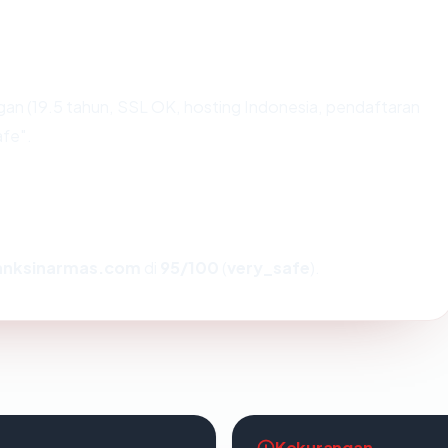
an (19.5 tahun, SSL OK, hosting Indonesia, pendaftaran
fe".
anksinarmas.com
di
95/100
(
very_safe
).
Kekurangan