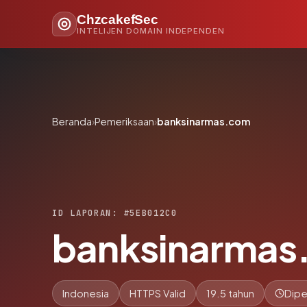
ChzcakefSec
INTELIJEN DOMAIN INDEPENDEN
Beranda
›
Pemeriksaan
›
banksinarmas.com
ID LAPORAN: #5EB012C0
banksinarmas
Indonesia
HTTPS Valid
19.5 tahun
Dipe