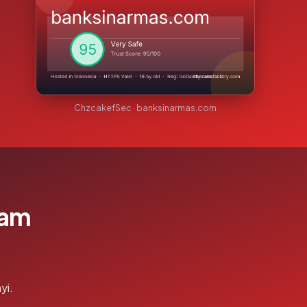
ChzcakefSec · banksinarmas.com
lam
yi.