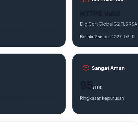
HTTPS Valid
DigiCert Global G2 TLS RS
Berlaku Sampai:
2027-03-12
Sangat Aman
95
/100
Ringkasan keputusan