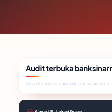
Audit terbuka banksina
Data di bawah berasal dari pencarian otom
Alamat IP · Lokasi Server