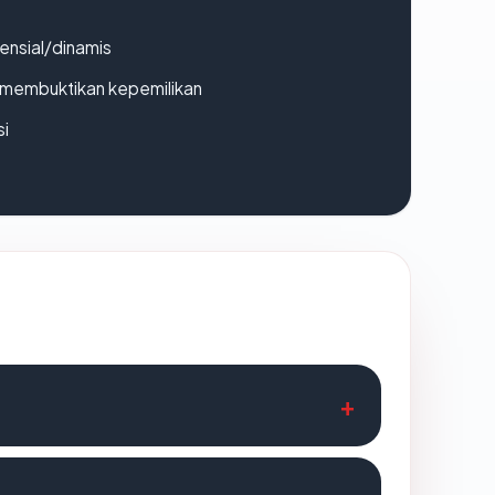
densial/dinamis
ak membuktikan kepemilikan
si