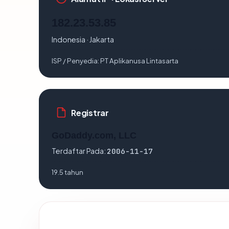
182.23.53.85
Indonesia · Jakarta
ISP / Penyedia:
PT Aplikanusa Lintasarta
Registrar
GoDaddy.com, LLC
Terdaftar Pada:
2006-11-17
19.5 tahun