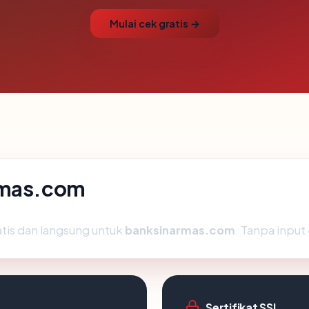
Mulai cek gratis →
rmas.com
atis dan langsung untuk
banksinarmas.com
. Tanpa input 
Sertifikat SSL