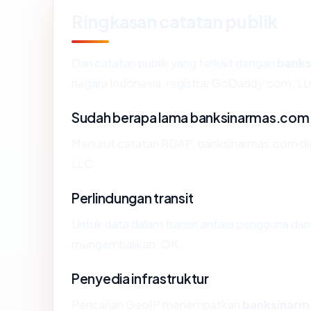
Ringkasan catatan publik
Dari catatan publik yang terkait dengan
bank
negara Indonesia, registrar GoDaddy.com, LLC,
Sudah berapa lama banksinarmas.com
Menurut catatan RDAP, banksinarmas.com dida
LLC.
Perlindungan transit
Untuk data dalam transit antara pengguna da
mengembalikan: OK.
Penyedia infrastruktur
Pencarian GeoIP menempatkan
banksinar