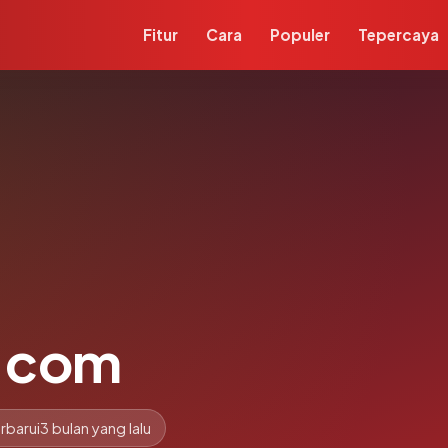
Fitur
Cara
Populer
Tepercaya
.com
rbarui
3 bulan yang lalu