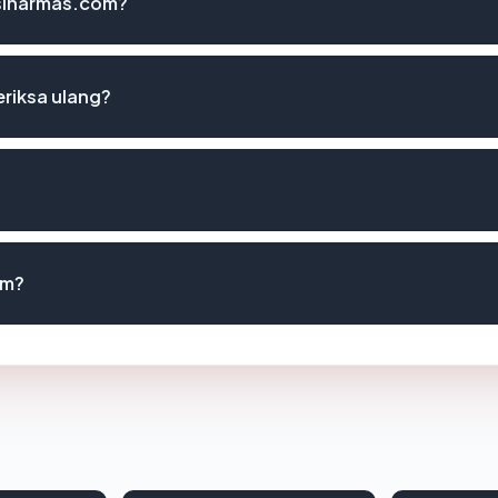
ksinarmas.com?
riksa ulang?
om?