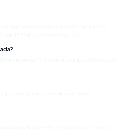
sinarmas.com
, kami mengekstrak empat anchor:
 usia 19.5 tahun, status enkripsi OK.
 ada?
ftarkan sekitar 19.5 tahun lalu melalui GoDaddy.com,
n banksinarmas.com, pemeriksaan enkripsi
mas.com
di jaringan PT Aplikanusa Lintasarta, secara