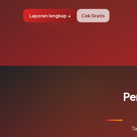
Laporan lengkap ↓
Cek Gratis
Pe
Ta