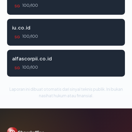
100/100
SG
iu.co.id
100/100
SG
alfascorpii.co.id
100/100
SG
Laporan ini dibuat otomatis dari sinyal teknis publik. Ini bukan
nasihat hukum atau finansial.