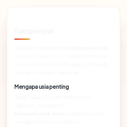
Fakta cepat
Sebelum mendalam:
borobudurpark.com
terdaftar melalui CV. Rumahweb Indonesia
dan saat ini dihosting di Singapore. SSL pada
host apex mengembalikan: No.
Mengapa usia penting
Rekam jejak 24.2 tahun bukan bukti
legitimasi, tetapi berarti
borobudurpark.com
punya waktu untuk
mengakumulasi sinyal reputasi.