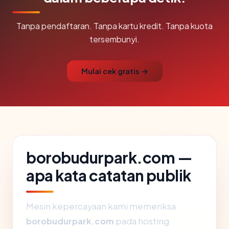
Tanpa pendaftaran. Tanpa kartu kredit. Tanpa kuota
tersembunyi.
Mulai cek gratis →
borobudurpark.com —
apa kata catatan publik
Mesin kepercayaan kami memeriksa
borobudurpark.com
pada hosting