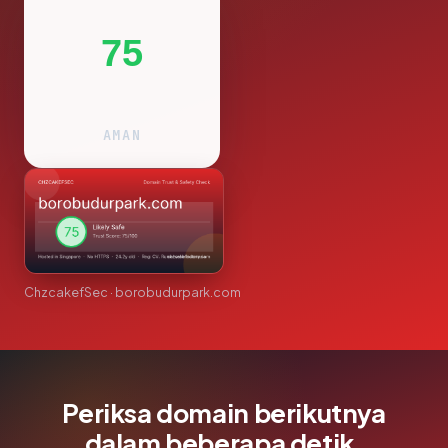
75
AMAN
ChzcakefSec · borobudurpark.com
Periksa domain berikutnya
dalam beberapa detik.