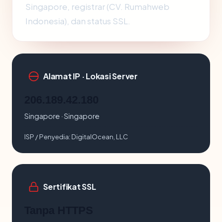
Singapore, registrar (CV. Rumahweb
Indonesia), dan status SSL.
Alamat IP · Lokasi Server
206.189.42.180
Singapore · Singapore
ISP / Penyedia:
DigitalOcean, LLC
Sertifikat SSL
Tanpa HTTPS