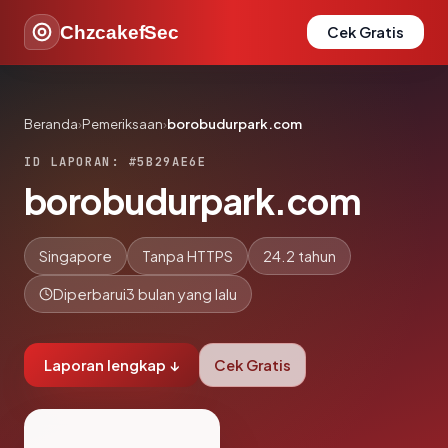
ChzcakefSec
Cek Gratis
Beranda
›
Pemeriksaan
›
borobudurpark.com
ID LAPORAN: #5B29AE6E
borobudurpark.com
Singapore
Tanpa HTTPS
24.2 tahun
Diperbarui
3 bulan yang lalu
Laporan lengkap ↓
Cek Gratis