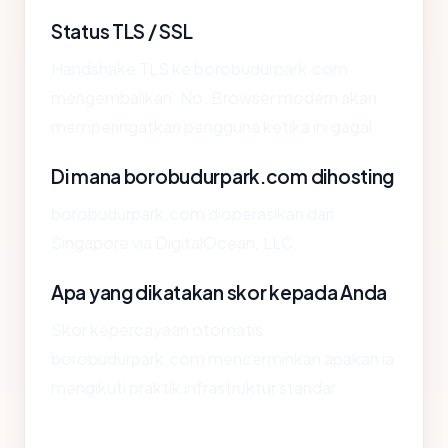
Status TLS / SSL
Handshake TLS ke borobudurpark.com
mengembalikan: No. Browser modern akan
memperingatkan pengguna ketika ini gagal.
Di mana borobudurpark.com dihosting
borobudurpark.com dioperasikan dari
Singapore via DigitalOcean, LLC.
Apa yang dikatakan skor kepada Anda
Skor kepercayaan otomatis
borobudurpark.com mencerminkan apakah ia
mengikuti praktik infrastruktur standar.