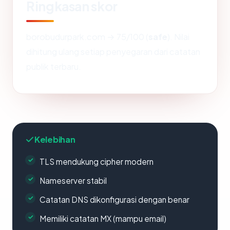
Ringkasan skor
borobudurpark.com → 75/100 (
safe
). Nilai
dihitung ulang setiap penyegaran dari catatan
publik terbaru.
Kelebihan
TLS mendukung cipher modern
Nameserver stabil
Catatan DNS dikonfigurasi dengan benar
Memiliki catatan MX (mampu email)