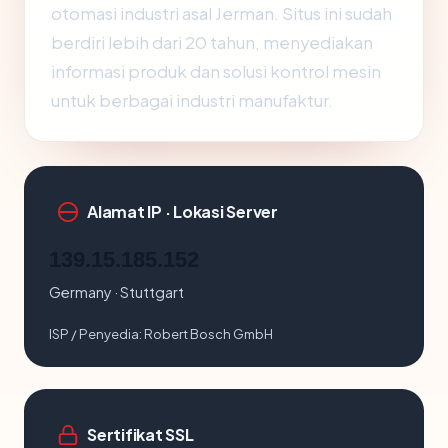
otomasi industri asal Jerman. Situs ini sudah
berdiri lebih dari 20 tahun, menyediakan
informasi produk dan solusi kontrol mesin
untuk berbagai industri manufaktur.
Alamat IP · Lokasi Server
139.15.185.152
Germany · Stuttgart
ISP / Penyedia:
Robert Bosch GmbH
Sertifikat SSL