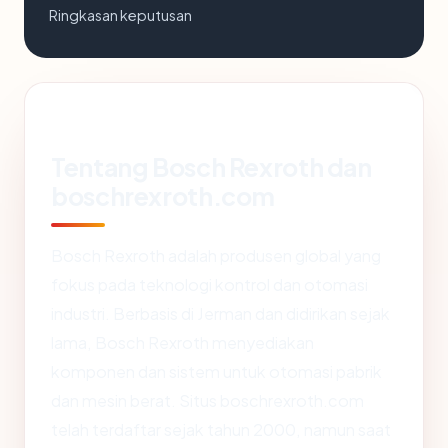
Ringkasan keputusan
Tentang Bosch Rexroth dan
boschrexroth.com
Bosch Rexroth adalah produsen global yang
fokus pada teknologi kontrol dan otomasi
industri. Berbasis di Jerman dan didirikan sejak
lama, Bosch Rexroth menyediakan
komponen dan sistem untuk otomasi pabrik
dan mesin berat. Situs boschrexroth.com
telah terdaftar sejak tahun 2000, namun saat