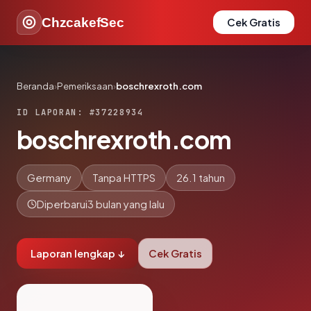
ChzcakefSec
Cek Gratis
Beranda
›
Pemeriksaan
›
boschrexroth.com
ID LAPORAN: #37228934
boschrexroth.com
Germany
Tanpa HTTPS
26.1 tahun
Diperbarui
3 bulan yang lalu
Laporan lengkap ↓
Cek Gratis