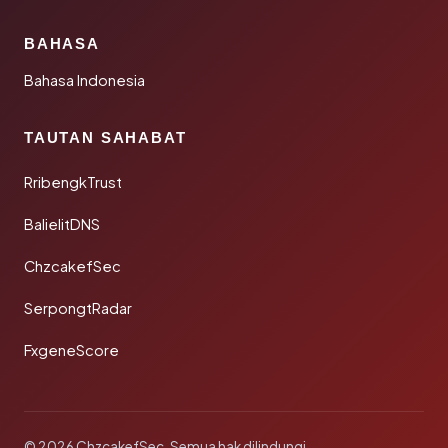
BAHASA
Bahasa Indonesia
TAUTAN SAHABAT
RribengkTrust
BalielitDNS
ChzcakefSec
SerpongtRadar
FxgeneScore
© 2026 ChzcakefSec. Semua hak dilindungi.