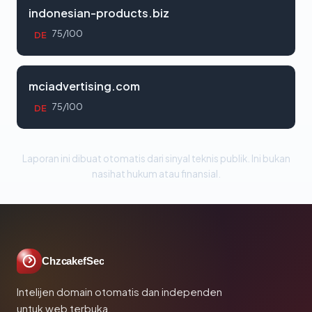
indonesian-products.biz
75/100
DE
mciadvertising.com
75/100
DE
Laporan ini dibuat otomatis dari sinyal teknis publik. Ini bukan
nasihat hukum atau finansial.
ChzcakefSec
Intelijen domain otomatis dan independen
untuk web terbuka.