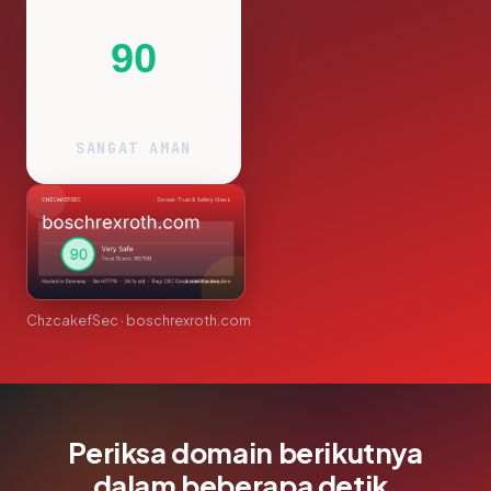
90
SANGAT AMAN
ChzcakefSec · boschrexroth.com
Periksa domain berikutnya
dalam beberapa detik.