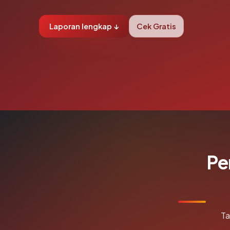
Laporan lengkap ↓
Cek Gratis
Pe
Ta