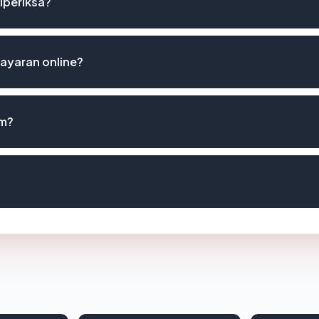
iperiksa?
ayaran online?
om?