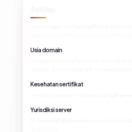
Sekilas
Cara tercepat membaca
calfarme.com
: neg
Web Commerce Communications Limited db
Usia domain
Domain telah terdaftar selama sekitar 26.8
"mature". Domain yang lebih tua secara statist
Kesehatan sertifikat
Sertifikat yang saat ini disajikan oleh
calfarm
Yurisdiksi server
IP di balik
calfarme.com
berada di United Sta
Corporation.