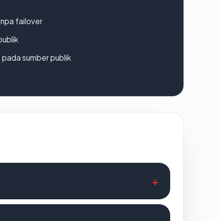
npa failover
publik
s pada sumber publik