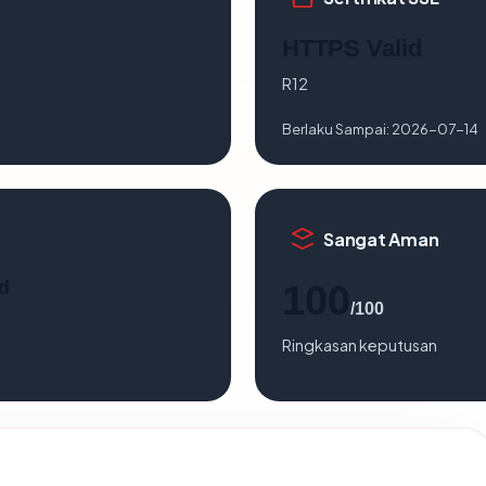
HTTPS Valid
R12
Berlaku Sampai:
2026-07-14
Sangat Aman
d
100
/100
Ringkasan keputusan