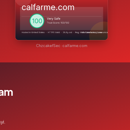
ChzcakefSec · calfarme.com
lam
yi.