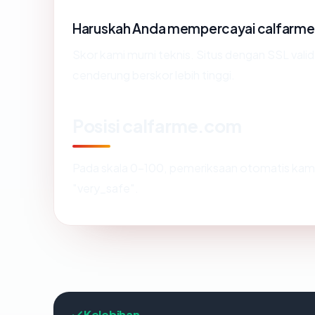
Haruskah Anda mempercayai calfarm
Skor kami murni teknis. Situs dengan SSL vali
cenderung berskor lebih tinggi.
Posisi calfarme.com
Pada skala 0-100, pemeriksaan otomatis k
"very_safe".
Kelebihan