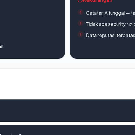
Catatan A tunggal — ta
Tidak ada security.txt 
Data reputasi terbata
an