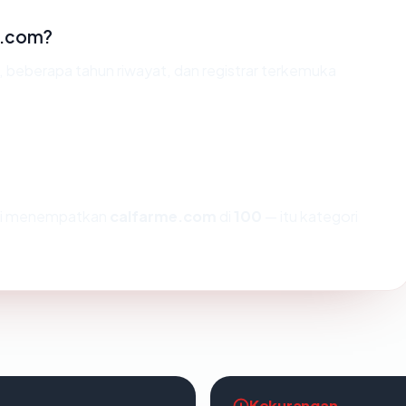
e.com?
d, beberapa tahun riwayat, dan registrar terkemuka
ami menempatkan
calfarme.com
di
100
— itu kategori
Kekurangan