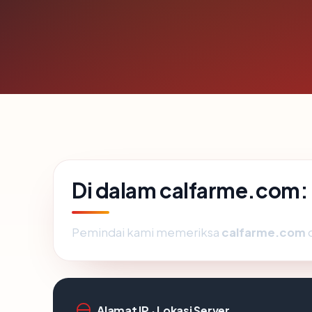
Di dalam calfarme.com:
Pemindai kami memeriksa
calfarme.com
d
Alamat IP · Lokasi Server