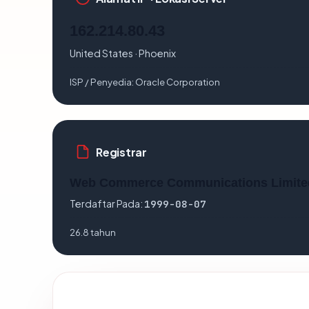
162.214.80.43
United States · Phoenix
ISP / Penyedia:
Oracle Corporation
Registrar
Web Commerce Communications Limite
Terdaftar Pada:
1999-08-07
26.8 tahun