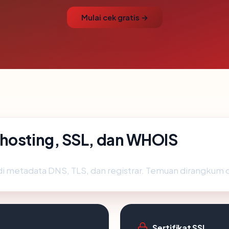
Mulai cek gratis →
 hosting, SSL, dan WHOIS
i metadata DNS, TLS, dan registrar. Temuan dirangkum 
Sertifikat SSL