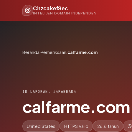
ChzcakefSec
INTELIJEN DOMAIN INDEPENDEN
Beranda
›
Pemeriksaan
›
calfarme.com
ID LAPORAN: #4F6EEAB4
calfarme.com
United States
HTTPS Valid
26.8 tahun