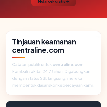
Mulai cek gratis →
Tinjauan keamanan
centraline.com
Catatan publik untuk
centraline.com
kembali sekitar 24.7 tahun. Digabungkan
dengan status SSL langsung, mereka
membentuk dasar skor kepercayaan kami.