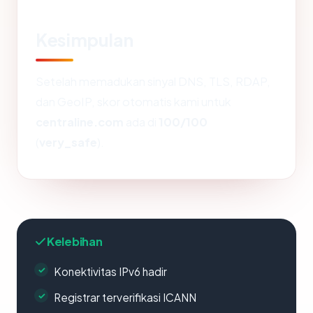
Kesimpulan
Setelah memadukan sinyal DNS, TLS, RDAP,
dan GeoIP, skor otomatis kami untuk
centraline.com
ada di
100/100
(
very_safe
).
Kelebihan
Konektivitas IPv6 hadir
Registrar terverifikasi ICANN