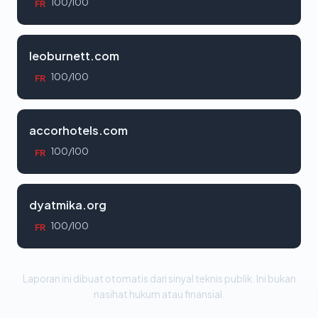
100/100
FR
leoburnett.com
100/100
FR
accorhotels.com
100/100
FR
dyatmika.org
100/100
FR
Laporan ini dibuat otomatis dari sinyal teknis publik. Ini bukan
nasihat hukum atau finansial.