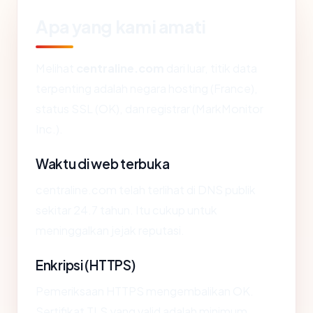
Apa yang kami amati
Melihat
centraline.com
dari luar, titik data
terpenting adalah negara hosting (France),
status SSL (OK), dan registrar (MarkMonitor
Inc.).
Waktu di web terbuka
centraline.com telah terlihat di DNS publik
sekitar 24.7 tahun. Itu cukup untuk
meninggalkan jejak reputasi.
Enkripsi (HTTPS)
Pemeriksaan HTTPS mengembalikan OK.
Sertifikat TLS yang valid adalah minimum