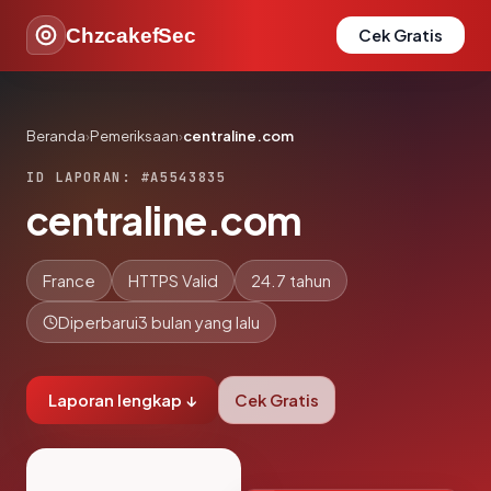
ChzcakefSec
Cek Gratis
Beranda
›
Pemeriksaan
›
centraline.com
ID LAPORAN: #A5543835
centraline.com
France
HTTPS Valid
24.7 tahun
Diperbarui
3 bulan yang lalu
Laporan lengkap ↓
Cek Gratis