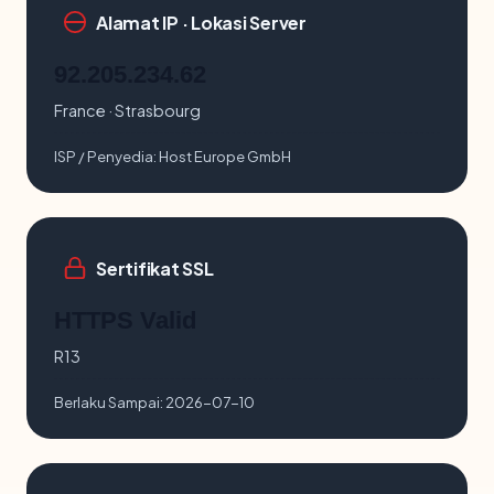
Alamat IP · Lokasi Server
92.205.234.62
France · Strasbourg
ISP / Penyedia:
Host Europe GmbH
Sertifikat SSL
HTTPS Valid
R13
Berlaku Sampai:
2026-07-10