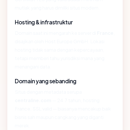
mutlak yang harus dimiliki situs modern.
Hosting & infrastruktur
Domain saat ini mengarah ke server di
France
,
disajikan oleh Host Europe GmbH. Lokasi
hosting tidak sama dengan kepercayaan,
tetapi memberi tahu yurisdiksi mana yang
menangani data.
Domain yang sebanding
Situs dengan metadata serupa
centraline.com
— 24.7 tahun, hosting
France, SSL valid — biasanya mencakup baik
bisnis sah maupun cangkang yang diganti
merek.