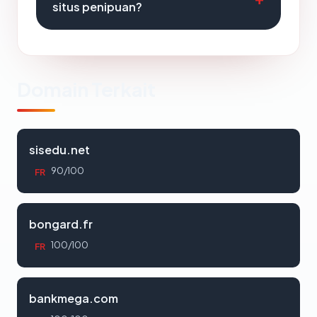
situs penipuan?
Domain Terkait
sisedu.net
90/100
FR
bongard.fr
100/100
FR
bankmega.com