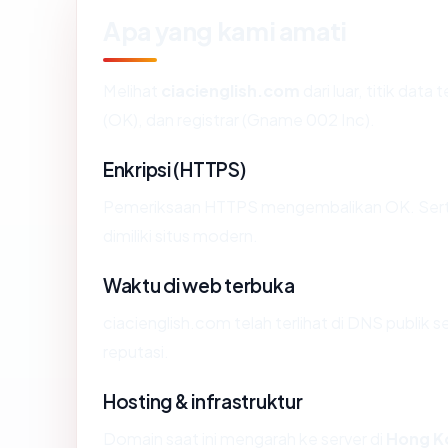
Apa yang kami amati
Melihat
ciacienglish.com
dari luar, titik dat
(OK), dan registrar (Gname 002 Inc).
Enkripsi (HTTPS)
Pemeriksaan HTTPS mengembalikan OK. Sertif
dimiliki situs modern.
Waktu di web terbuka
ciacienglish.com telah terlihat di DNS publik 
reputasi.
Hosting & infrastruktur
Domain saat ini mengarah ke server di
Hong K