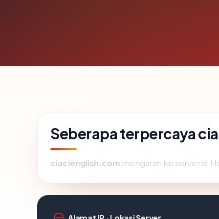
Seberapa terpercaya ci
ciacienglish.com
mengarah ke server di Ho
Alamat IP · Lokasi Server