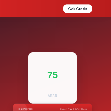
Cek Gratis
75
AMAN