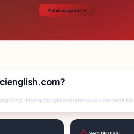
Mulai cek gratis →
acienglish.com?
ng Kong. Ini yang diungkap catatan publik dan sertifikat
Sertifikat SSL