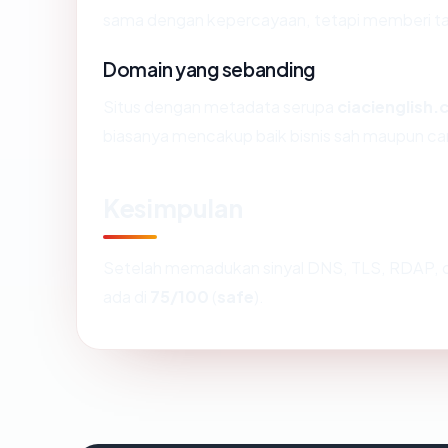
sama dengan kepercayaan, tetapi memberi tah
Domain yang sebanding
Situs dengan metadata serupa
ciacienglish
biasanya mencakup baik bisnis sah maupun ca
Kesimpulan
Setelah memadukan sinyal DNS, TLS, RDAP, d
ada di
75/100
(
safe
).