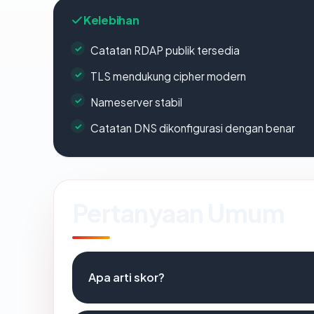
Kelebihan
Catatan RDAP publik tersedia
TLS mendukung cipher modern
Nameserver stabil
Catatan DNS dikonfigurasi dengan benar
Pertanyaan Umum
Apa arti skor?