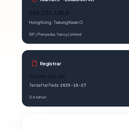
156.234.138.6
Hong Kong · Tseung Kwan O
ISP / Penyedia:
Yancy Limited
Registrar
Gname 002 Inc
Terdaftar Pada:
2025-10-27
0.6 tahun