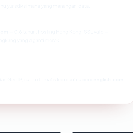
u yurisdiksi mana yang menangani data.
.com
— 0.6 tahun, hosting Hong Kong, SSL valid —
ngkang yang diganti merek.
an GeoIP, skor otomatis kami untuk
ciacienglish.com