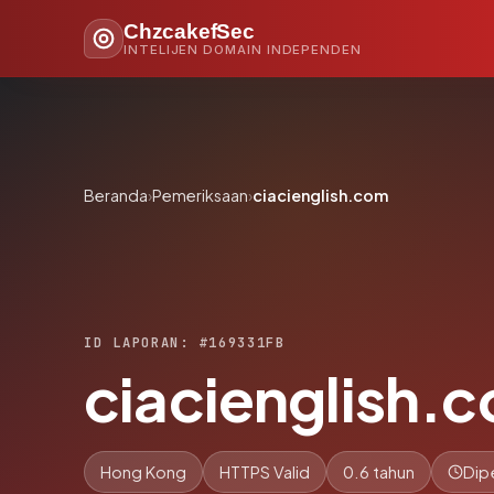
ChzcakefSec
INTELIJEN DOMAIN INDEPENDEN
Beranda
›
Pemeriksaan
›
ciacienglish.com
ID LAPORAN: #169331FB
ciacienglish.
Hong Kong
HTTPS Valid
0.6 tahun
Dip