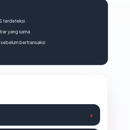
S terdeteksi
strar yang sama
en sebelum bertransaksi