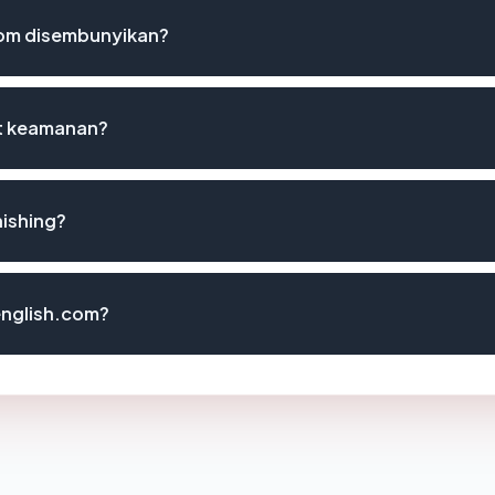
com disembunyikan?
st keamanan?
hishing?
ienglish.com?