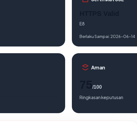
HTTPS Valid
E8
Berlaku Sampai:
2026-06-14
Aman
75
/100
Ringkasan keputusan