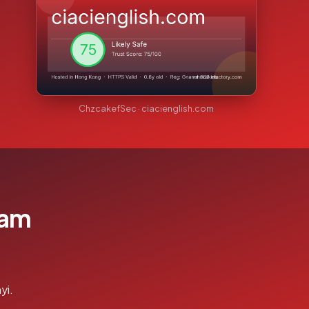
ChzcakefSec · ciacienglish.com
lam
yi.