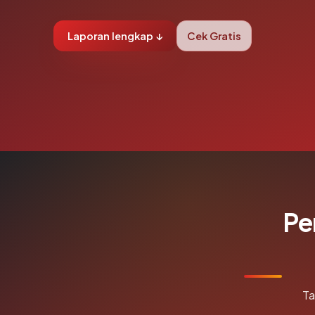
Laporan lengkap ↓
Cek Gratis
Pe
Ta