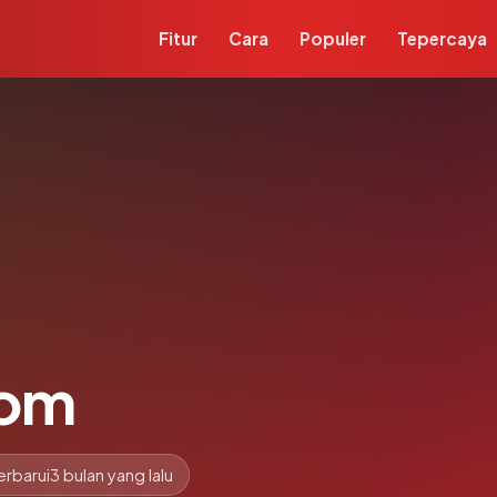
Fitur
Cara
Populer
Tepercaya
com
erbarui
3 bulan yang lalu