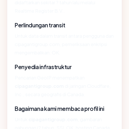
didaftarkan sekitar ? tahun lalu melalui
Realtime Register B.V..
Perlindungan transit
Untuk data dalam transit antara pengguna dan
cipagantigroup.com, pemeriksaan enkripsi
mengembalikan: OK.
Penyedia infrastruktur
Pencarian GeoIP menempatkan
cipagantigroup.com
di jaringan Cloudflare,
Inc., secara geografis di Canada.
Bagaimana kami membaca profil ini
Untuk
cipagantigroup.com
, gambaran
gabungan (? tahun, SSL OK, hosting Canada,