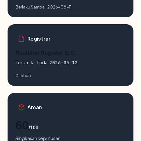
Berlaku Sampai:
2026-08-11
Registrar
Realtime Register B.V.
Terdaftar Pada:
2026-05-12
0 tahun
Aman
60
/100
Ringkasan keputusan