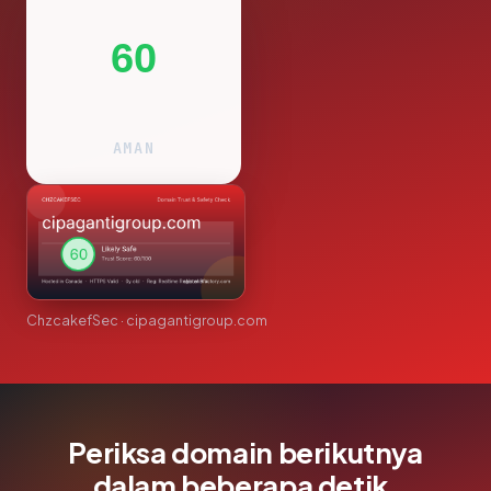
60
AMAN
ChzcakefSec · cipagantigroup.com
Periksa domain berikutnya
dalam beberapa detik.