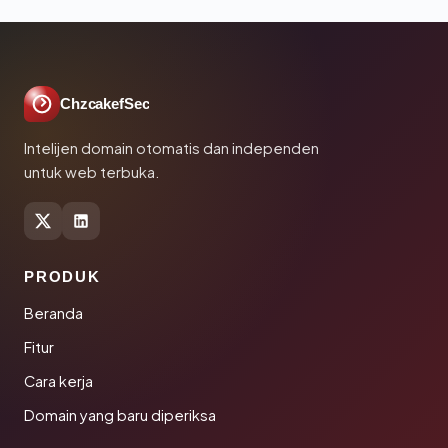
ChzcakefSec
Intelijen domain otomatis dan independen
untuk web terbuka.
PRODUK
Beranda
Fitur
Cara kerja
Domain yang baru diperiksa