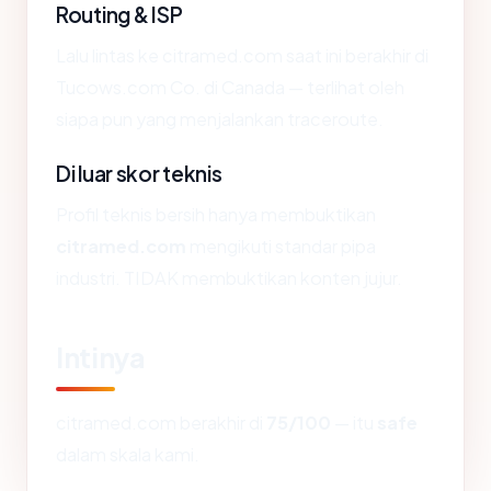
Routing & ISP
Lalu lintas ke citramed.com saat ini berakhir di
Tucows.com Co. di Canada — terlihat oleh
siapa pun yang menjalankan traceroute.
Di luar skor teknis
Profil teknis bersih hanya membuktikan
citramed.com
mengikuti standar pipa
industri. TIDAK membuktikan konten jujur.
Intinya
citramed.com berakhir di
75/100
— itu
safe
dalam skala kami.