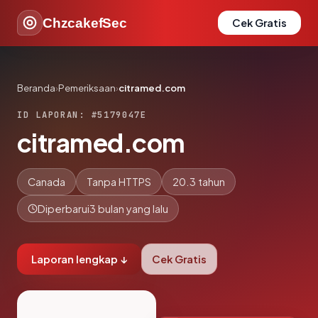
ChzcakefSec
Cek Gratis
Beranda
›
Pemeriksaan
›
citramed.com
ID LAPORAN: #5179047E
citramed.com
Canada
Tanpa HTTPS
20.3 tahun
Diperbarui
3 bulan yang lalu
Laporan lengkap ↓
Cek Gratis