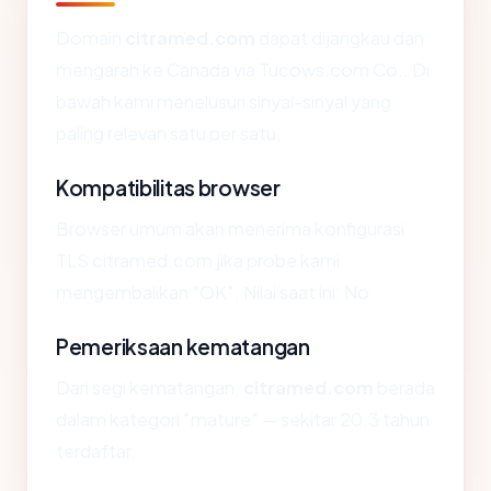
Domain
citramed.com
dapat dijangkau dan
mengarah ke Canada via Tucows.com Co.. Di
bawah kami menelusuri sinyal-sinyal yang
paling relevan satu per satu.
Kompatibilitas browser
Browser umum akan menerima konfigurasi
TLS citramed.com jika probe kami
mengembalikan "OK". Nilai saat ini: No.
Pemeriksaan kematangan
Dari segi kematangan,
citramed.com
berada
dalam kategori "mature" — sekitar 20.3 tahun
terdaftar.