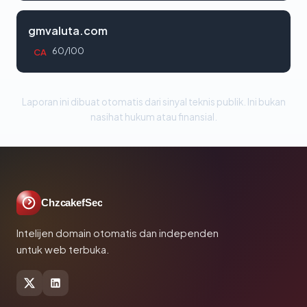
gmvaluta.com
60/100
CA
Laporan ini dibuat otomatis dari sinyal teknis publik. Ini bukan
nasihat hukum atau finansial.
ChzcakefSec
Intelijen domain otomatis dan independen
untuk web terbuka.