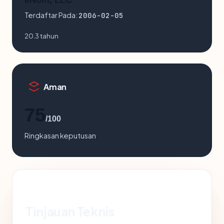
eNom, LLC
Terdaftar Pada:
2006-02-05
20.3 tahun
Aman
75
/100
Ringkasan keputusan
Tinjauan Teknis