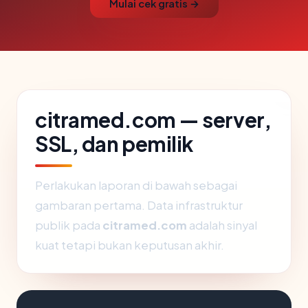
Mulai cek gratis →
citramed.com — server,
SSL, dan pemilik
Perlakukan laporan di bawah sebagai
gambaran pertama. Data infrastruktur
publik pada
citramed.com
adalah sinyal
kuat tetapi bukan keputusan akhir.