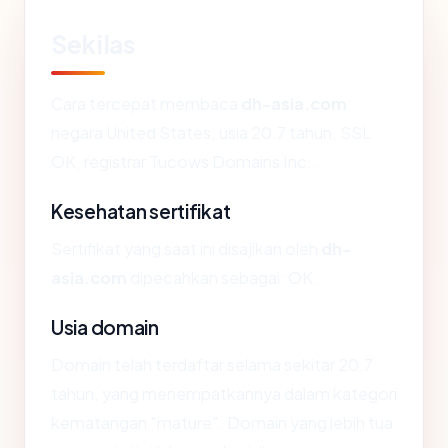
Sekilas
Cara tercepat membaca
dh-asia.com
:
negara United States, usia 20.7 tahun, SSL
OK, registrar Tucows Domains Inc..
Kesehatan sertifikat
Sertifikat yang saat ini disajikan oleh
dh-
asia.com
dipecahkan sebagai: OK.
Usia domain
Domain telah terdaftar selama sekitar 20.7
tahun, yang menempatkannya dalam kategori
kematangan "mature". Domain yang lebih tua