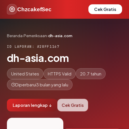
ChzcakefSec
Cek Gratis
Beranda
›
Pemeriksaan
›
dh-asia.com
ID LAPORAN: #28FF1167
dh-asia.com
United States
HTTPS Valid
20.7 tahun
Diperbarui
3 bulan yang lalu
Laporan lengkap ↓
Cek Gratis