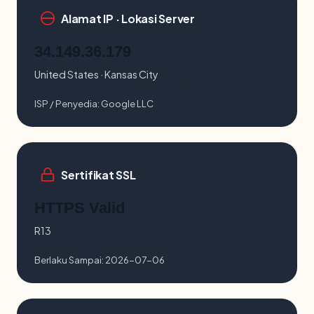
Alamat IP · Lokasi Server
34.149.36.179
United States · Kansas City
ISP / Penyedia:
Google LLC
Sertifikat SSL
HTTPS Valid
R13
Berlaku Sampai:
2026-07-06