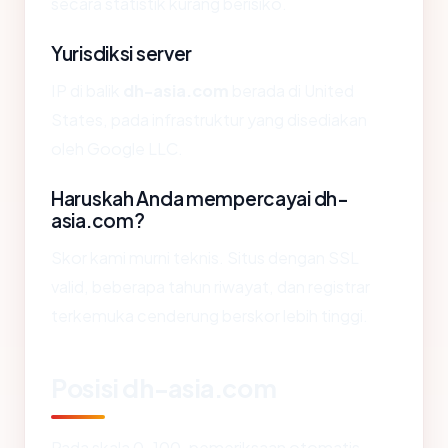
secara statistik kurang berisiko.
Yurisdiksi server
IP di balik
dh-asia.com
berada di United
States, pada infrastruktur yang disediakan
oleh Google LLC.
Haruskah Anda mempercayai dh-
asia.com?
Skor kami murni teknis. Situs dengan SSL
valid, beberapa tahun riwayat, dan registrar
terkemuka cenderung berskor lebih tinggi.
Posisi dh-asia.com
Pada skala 0-100, pemeriksaan otomatis