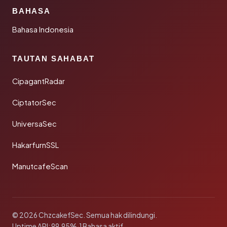
BAHASA
Bahasa Indonesia
TAUTAN SAHABAT
CipagantRadar
CiptatorSec
UniversaSec
HakarfurnSSL
ManutcafeScan
© 2026 ChzcakefSec. Semua hak dilindungi.
Uptime API: 99.95%
·
1 Bahasa aktif