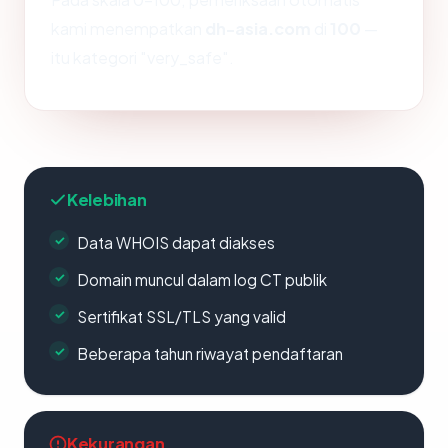
kami menempatkan
dh-asia.com
di
100
—
itu kategori "very_safe".
Kelebihan
Data WHOIS dapat diakses
Domain muncul dalam log CT publik
Sertifikat SSL/TLS yang valid
Beberapa tahun riwayat pendaftaran
Kekurangan