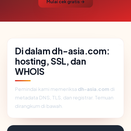
Mulai cek gratis →
Di dalam dh-asia.com:
hosting, SSL, dan
WHOIS
Pemindai kami memeriksa
dh-asia.com
di
metadata DNS, TLS, dan registrar. Temuan
dirangkum di bawah.