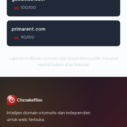
100/100
US
primarent.com
90/100
US
Laporan ini dibuat otomatis dari sinyal teknis publik. Ini bukan
nasihat hukum atau finansial.
ChzcakefSec
Intelijen domain otomatis dan independen
untuk web terbuka.