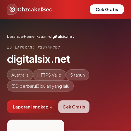
ChzcakefSec
Cek Gratis
Beranda
›
Pemeriksaan
›
digitalsix.net
ID LAPORAN: #1B94F7D7
digitalsix.net
Australia
HTTPS Valid
5 tahun
Diperbarui
3 bulan yang lalu
Laporan lengkap ↓
Cek Gratis