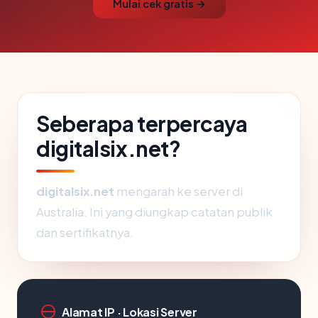
Mulai cek gratis →
Seberapa terpercaya
digitalsix.net?
digitalsix.net
mengarah ke server di
Australia. Ini yang diungkap catatan publik
dan sertifikatnya.
Alamat IP · Lokasi Server