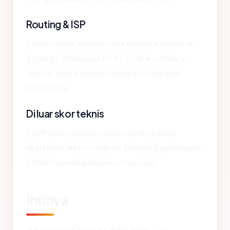
Routing & ISP
Lalu lintas ke digitalsix.net saat ini berakhir di
Synergy Wholesale PTY LTD di Australia —
terlihat oleh siapa pun yang menjalankan
traceroute.
Di luar skor teknis
Profil teknis bersih hanya membuktikan
digitalsix.net
mengikuti standar pipa industri.
TIDAK membuktikan konten jujur.
Intinya