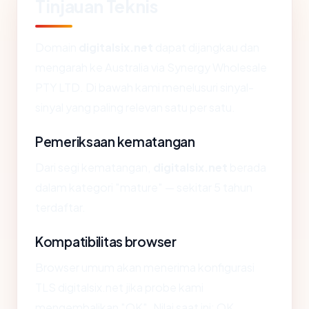
Tinjauan Teknis
Domain
digitalsix.net
dapat dijangkau dan
mengarah ke Australia via Synergy Wholesale
PTY LTD. Di bawah kami menelusuri sinyal-
sinyal yang paling relevan satu per satu.
Pemeriksaan kematangan
Dari segi kematangan,
digitalsix.net
berada
dalam kategori "mature" — sekitar 5 tahun
terdaftar.
Kompatibilitas browser
Browser umum akan menerima konfigurasi
TLS digitalsix.net jika probe kami
mengembalikan "OK". Nilai saat ini: OK.