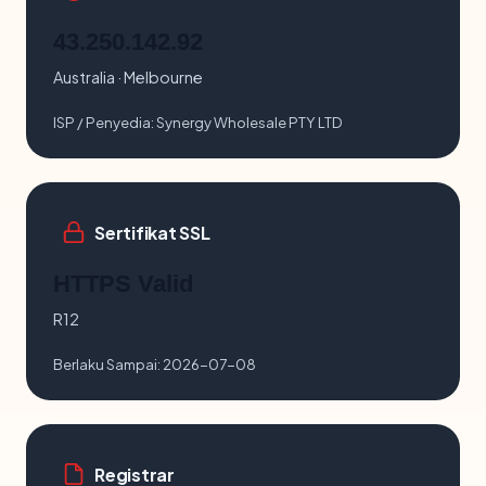
43.250.142.92
Australia · Melbourne
ISP / Penyedia:
Synergy Wholesale PTY LTD
Sertifikat SSL
HTTPS Valid
R12
Berlaku Sampai:
2026-07-08
Registrar