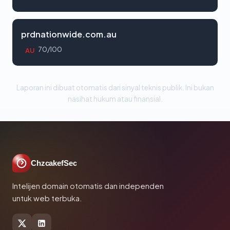
prdnationwide.com.au
70/100
AU
Laporan ini dibuat otomatis dari sinyal teknis publik. Ini bukan
nasihat hukum atau finansial.
ChzcakefSec
Intelijen domain otomatis dan independen
untuk web terbuka.