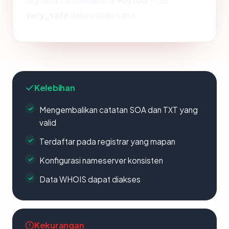
digitalsix.net berakhir di
90/100
— itu
very_safe
dalam skala kami.
Kelebihan
Mengembalikan catatan SOA dan TXT yang
valid
Terdaftar pada registrar yang mapan
Konfigurasi nameserver konsisten
Data WHOIS dapat diakses
Kekurangan