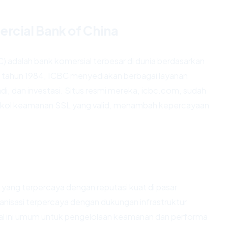
rcial Bank of China
) adalah bank komersial terbesar di dunia berdasarkan
pada tahun 1984, ICBC menyediakan berbagai layanan
i, dan investasi. Situs resmi mereka, icbc.com, sudah
okol keamanan SSL yang valid, menambah kepercayaan
l yang terpercaya dengan reputasi kuat di pasar
ganisasi terpercaya dengan dukungan infrastruktur
 hal ini umum untuk pengelolaan keamanan dan performa