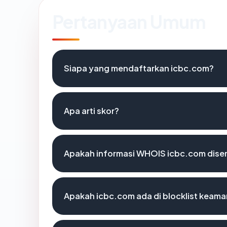
Pertanyaan Umum
Siapa yang mendaftarkan icbc.com?
Apa arti skor?
Apakah informasi WHOIS icbc.com dis
Apakah icbc.com ada di blocklist keam