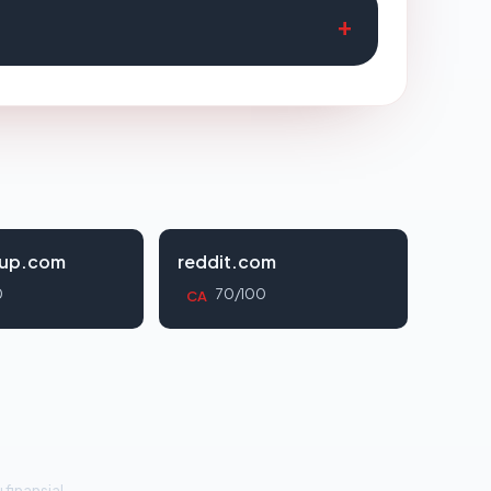
oup.com
reddit.com
0
70/100
CA
 finansial.