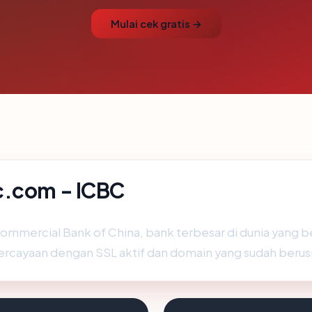
Mulai cek gratis →
c.com - ICBC
 Commercial Bank of China, bank terbesar di dunia yang 
ercayaan dengan SSL aktif dan domain yang sudah berusia