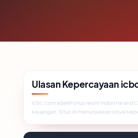
Ulasan Kepercayaan icb
icbc.com adalah situs resmi Industrial and
keuangan. Situs ini menunjukkan sinyal kep