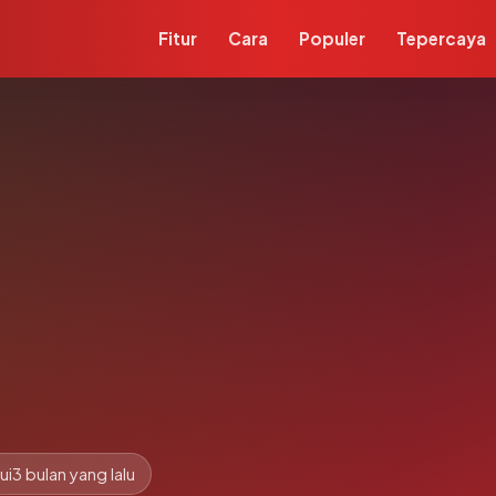
Fitur
Cara
Populer
Tepercaya
ui
3 bulan yang lalu