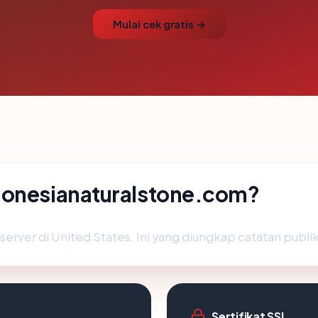
Mulai cek gratis →
donesianaturalstone.com?
rver di United States. Ini yang diungkap catatan publik 
Sertifikat SSL