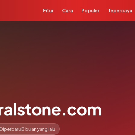
Fitur
Cara
Populer
Tepercaya
ralstone.com
Diperbarui
3 bulan yang lalu