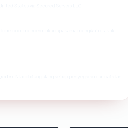
United States via Secured Servers LLC.
stone.com mencerminkan apakah ia mengikuti praktik
_safe
). Nilai dihitung ulang setiap penyegaran dari catatan