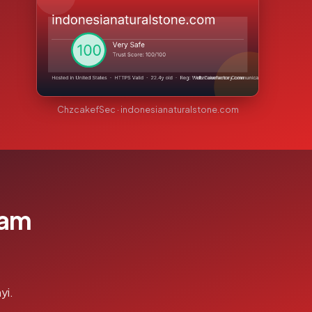
ChzcakefSec · indonesianaturalstone.com
lam
yi.