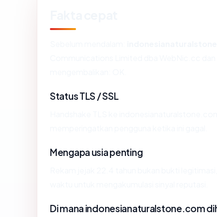
Fakta cepat
Sebelum mendalam:
indonesianaturalston
Communications Limited dba WebNic.cc dan saa
mengembalikan: OK.
Status TLS / SSL
Handshake TLS ke indonesianaturalstone.c
memperingatkan pengguna ketika ini gagal.
Mengapa usia penting
Rekam jejak 22.4 tahun bukan bukti legitimasi,
waktu untuk mengakumulasi sinyal reputasi.
Di mana indonesianaturalstone.com di