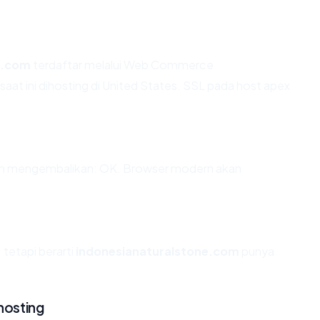
e.com
terdaftar melalui Web Commerce
t ini dihosting di United States. SSL pada host apex
om mengembalikan: OK. Browser modern akan
 tetapi berarti
indonesianaturalstone.com
punya
hosting