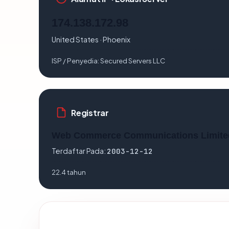
174.138.172.98
United States · Phoenix
ISP / Penyedia:
Secured Servers LLC
Registrar
Web Commerce Communications Limite
Terdaftar Pada:
2003-12-12
22.4 tahun