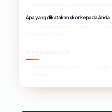
indonesianaturalstone.com dioperasikan dari 
Apa yang dikatakan skor kepada Anda
Skor kepercayaan otomatis indonesianatural
infrastruktur standar.
Ringkasan skor
indonesianaturalstone.com → 100/100 (
very
publik terbaru.