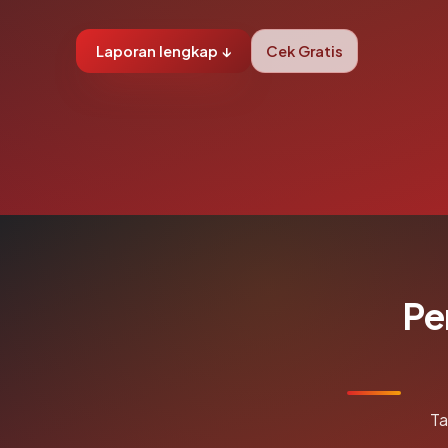
Laporan lengkap ↓
Cek Gratis
Pe
Ta