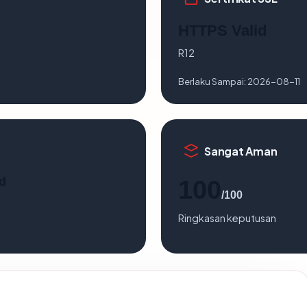
HTTPS Valid
R12
Berlaku Sampai:
2026-08-11
Sangat Aman
d
100
/100
Ringkasan keputusan