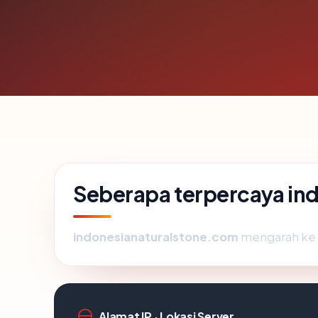
Seberapa terpercaya in
indonesianaturalstone.com
mengarah ke se
Alamat IP · Lokasi Server