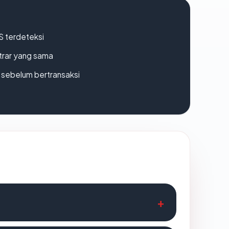
S terdeteksi
strar yang sama
en sebelum bertransaksi