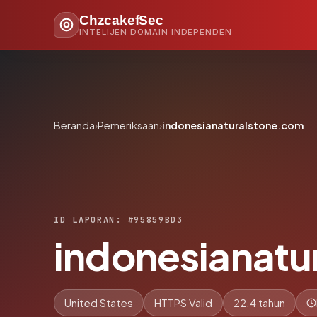
ChzcakefSec
INTELIJEN DOMAIN INDEPENDEN
Beranda
›
Pemeriksaan
›
indonesianaturalstone.com
ID LAPORAN: #95859BD3
indonesianatu
United States
HTTPS Valid
22.4 tahun