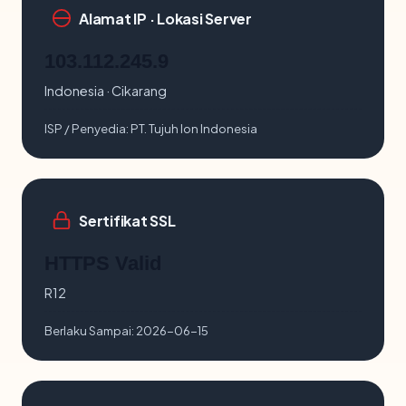
Alamat IP · Lokasi Server
103.112.245.9
Indonesia · Cikarang
ISP / Penyedia:
PT. Tujuh Ion Indonesia
Sertifikat SSL
HTTPS Valid
R12
Berlaku Sampai:
2026-06-15