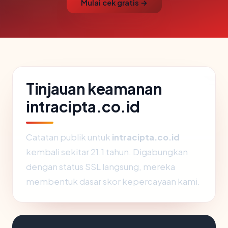
Mulai cek gratis →
Tinjauan keamanan
intracipta.co.id
Catatan publik untuk
intracipta.co.id
kembali sekitar 21.1 tahun. Digabungkan
dengan status SSL langsung, mereka
membentuk dasar skor kepercayaan kami.