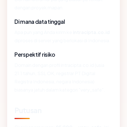
dengan proyek mapan.
Di mana data tinggal
Apa pun yang Anda kirim ke
intracipta.co.id
diproses di server yang berlokasi di Indonesia.
Perspektif risiko
Domain dengan profil intracipta.co.id (usia
21.1 tahun, SSL OK, registrar PT Digital
Registra Indonesia, negara Indonesia)
biasanya jatuh dalam kategori "very_safe".
Putusan