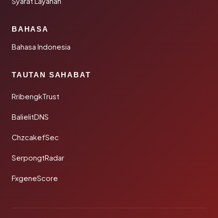
Syarat Layanan
BAHASA
Bahasa Indonesia
TAUTAN SAHABAT
RribengkTrust
BalielitDNS
ChzcakefSec
SerpongtRadar
FxgeneScore