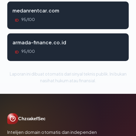
medanrentcar.com
95/100
ID
armada-finance.co.id
95/100
ID
Laporan ini dibuat otomatis dari sinyal teknis publik. Ini bukan
nasihat hukum atau finansial.
ChzcakefSec
Intelijen domain otomatis dan independen