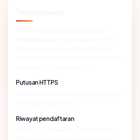
Temuan awal
Pemeriksaan otomatis kami terhadap
intracipta.co.id
mengembalikan respons
DNS bersih yang mengarah ke Indonesia,
disajikan oleh PT. Tujuh Ion Indonesia, dengan
handshake TLS merespons OK.
Putusan HTTPS
Pemeriksaan HTTPS kami ke intracipta.co.id
disimpulkan dengan: OK.
Riwayat pendaftaran
intracipta.co.id telah ada sekitar 21.1 tahun.
Domain berumur panjang biasanya terkait