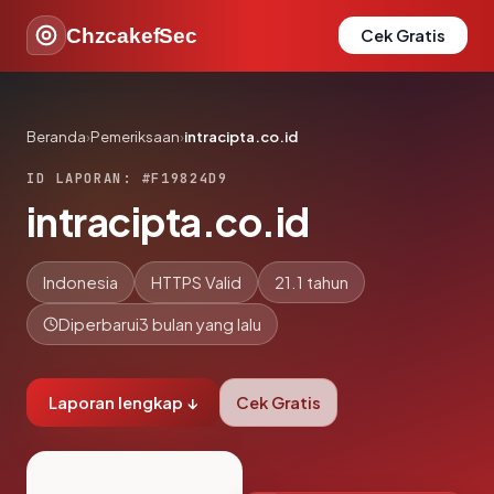
ChzcakefSec
Cek Gratis
Beranda
›
Pemeriksaan
›
intracipta.co.id
ID LAPORAN: #F19824D9
intracipta.co.id
Indonesia
HTTPS Valid
21.1 tahun
Diperbarui
3 bulan yang lalu
Laporan lengkap ↓
Cek Gratis