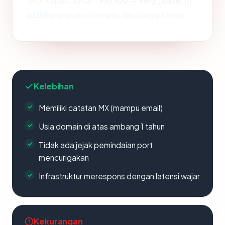
Skor kepercayaan:
95/100
—
very_safe
. Ini
adalah putusan otomatis dan hanya teknis.
Kelebihan
Memiliki catatan MX (mampu email)
Usia domain di atas ambang 1 tahun
Tidak ada jejak pemindaian port
mencurigakan
Infrastruktur merespons dengan latensi wajar
Kekurangan