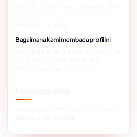
Pencarian GeoIP menempatkan
jacinc.jp
di
jaringan KDDI Web Communications Inc.,
secara geografis di Japan.
Bagaimana kami membaca profil ini
Untuk
jacinc.jp
, gambaran gabungan (? tahun,
SSL OK, hosting Japan, pendaftaran
Unknown) jatuh dalam pita "safe".
Pendapat akhir
Menggabungkan semua sinyal, kami menilai
jacinc.jp
di
70/100
(
safe
).