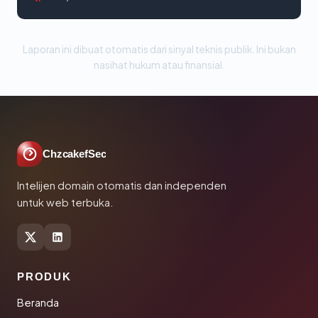
Laporan ini dibuat otomatis dari sinyal teknis publik. Ini bukan
nasihat hukum atau finansial.
ChzcakefSec
Intelijen domain otomatis dan independen
untuk web terbuka.
PRODUK
Beranda