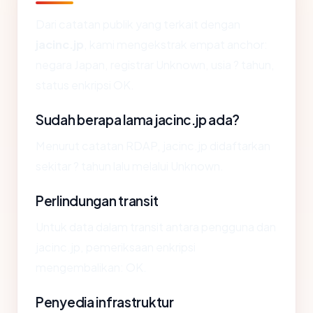
Dari catatan publik yang terkait dengan
jacinc.jp
, kami mengekstrak empat anchor:
negara Japan, registrar Unknown, usia ? tahun,
status enkripsi OK.
Sudah berapa lama jacinc.jp ada?
Menurut catatan RDAP, jacinc.jp didaftarkan
sekitar ? tahun lalu melalui Unknown.
Perlindungan transit
Untuk data dalam transit antara pengguna dan
jacinc.jp, pemeriksaan enkripsi
mengembalikan: OK.
Penyedia infrastruktur