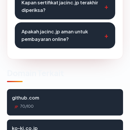
Kapan sertifikat jacinc.jp terakhir
diperiksa?
Apakah jacinc.jp aman untuk
pembayaran online?
Domain Terkait
github.com
70/100
JP
ko-ki.co.jp