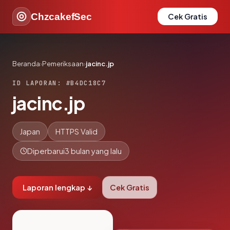
ChzcakefSec
Cek Gratis
Beranda
›
Pemeriksaan
›
jacinc.jp
ID LAPORAN: #B4DC18C7
jacinc.jp
Japan
HTTPS Valid
Diperbarui
3 bulan yang lalu
Laporan lengkap ↓
Cek Gratis