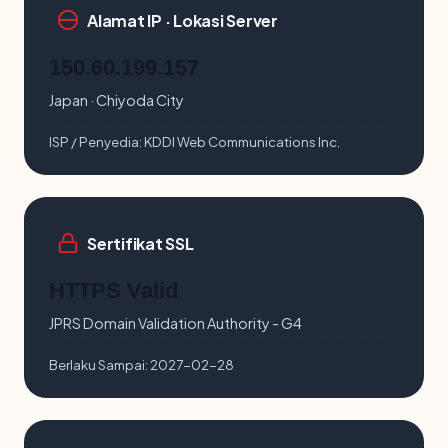
Alamat IP · Lokasi Server
150.60.199.157
Japan · Chiyoda City
ISP / Penyedia:
KDDI Web Communications Inc.
Sertifikat SSL
HTTPS Valid
JPRS Domain Validation Authority - G4
Berlaku Sampai:
2027-02-28