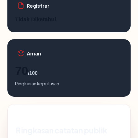
Registrar
Tidak Diketahui
Aman
70
/100
Ringkasan keputusan
Ringkasan catatan publik