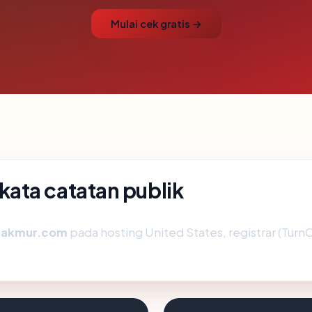
Mulai cek gratis →
ata catatan publik
makmur.com
pada hosting United States, registrar (Tu