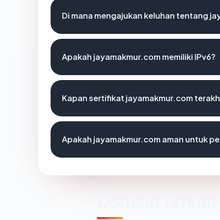
Di mana mengajukan keluhan tentang j
Apakah jayamakmur.com memiliki IPv6?
Kapan sertifikat jayamakmur.com terakhi
Apakah jayamakmur.com aman untuk pe
Domain Terkait