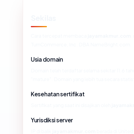
Sekilas
Cara tercepat membaca
jayamakmur.com
:
TurnCommerce, Inc. DBA NameBright.com.
Usia domain
Domain telah terdaftar selama sekitar 11.6 
"mature". Domain yang lebih tua secara statist
Kesehatan sertifikat
Sertifikat yang saat ini disajikan oleh
jayamak
Yurisdiksi server
IP di balik
jayamakmur.com
berada di United 