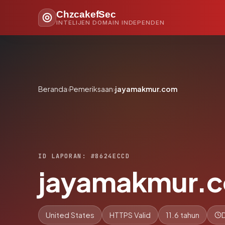
ChzcakefSec
INTELIJEN DOMAIN INDEPENDEN
Beranda
›
Pemeriksaan
›
jayamakmur.com
ID LAPORAN: #8624ECCD
jayamakmur.
United States
HTTPS Valid
11.6 tahun