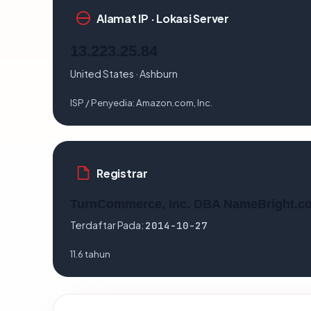
Alamat IP · Lokasi Server
13.223.25.84
United States · Ashburn
ISP / Penyedia:
Amazon.com, Inc.
Registrar
TurnCommerce, Inc. DBA NameBright.c
Terdaftar Pada:
2014-10-27
11.6 tahun