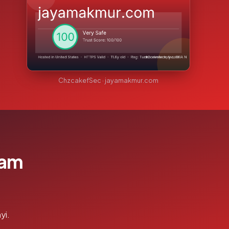
ChzcakefSec · jayamakmur.com
lam
yi.