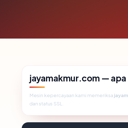
jayamakmur.com — apa k
Mesin kepercayaan kami memeriksa
jaya
dan status SSL.