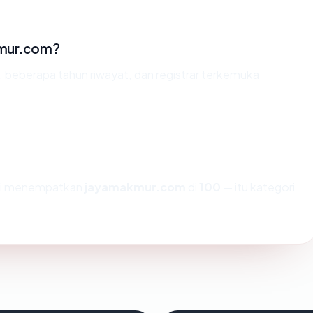
kmur.com?
d, beberapa tahun riwayat, dan registrar terkemuka
ami menempatkan
jayamakmur.com
di
100
— itu kategori