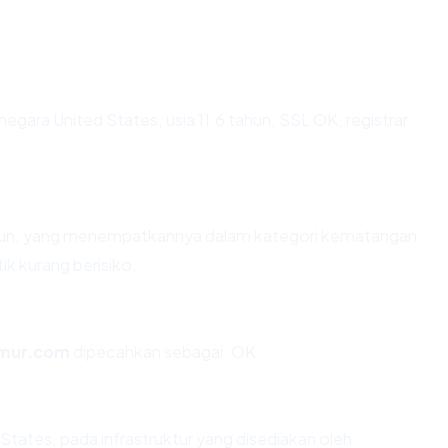
 negara United States, usia 11.6 tahun, SSL OK, registrar
tahun, yang menempatkannya dalam kategori kematangan
ik kurang berisiko.
mur.com
dipecahkan sebagai: OK.
States, pada infrastruktur yang disediakan oleh