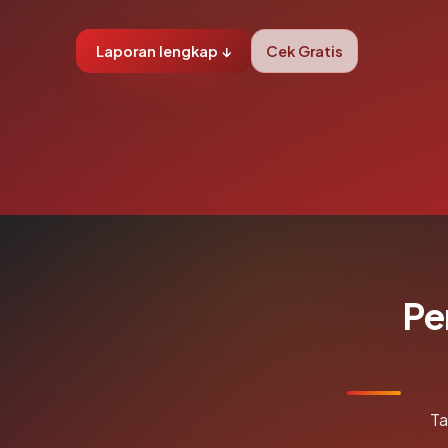
Laporan lengkap ↓
Cek Gratis
Pe
Ta