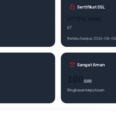
Sertifikat SSL
HTTPS Valid
E7
Berlaku Sampai:
2026-08-06
Sangat Aman
o
100
/100
Ringkasan keputusan