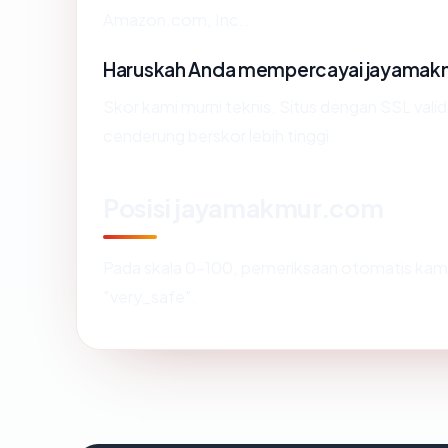
Amazon.com, Inc..
Haruskah Anda mempercayai jayama
Skor kami murni teknis. Situs dengan SSL vali
cenderung berskor lebih tinggi.
Posisi jayamakmur.com
Pada skala 0-100, pemeriksaan otomatis k
"very_safe".