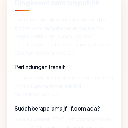
Ringkasan catatan publik
Dari catatan publik yang terkait dengan
jf-
f.com
, kami mengekstrak empat anchor:
negara British Virgin Islands, registrar
Register.com - Network Solutions, LLC, usia
22 tahun, status enkripsi OK.
Perlindungan transit
Untuk data dalam transit antara pengguna dan
jf-f.com, pemeriksaan enkripsi
mengembalikan: OK.
Sudah berapa lama jf-f.com ada?
Menurut catatan RDAP, jf-f.com didaftarkan
sekitar 22 tahun lalu melalui Register.com -