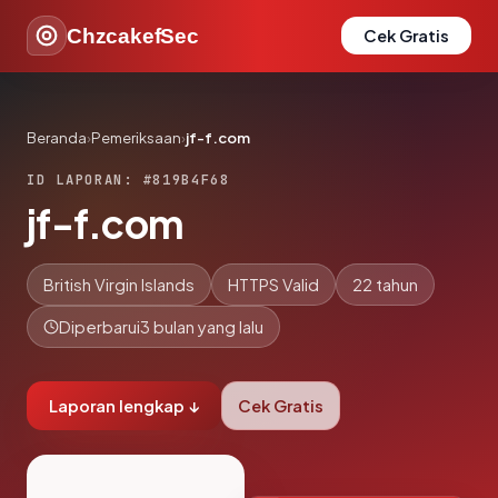
ChzcakefSec
Cek Gratis
Beranda
›
Pemeriksaan
›
jf-f.com
ID LAPORAN: #819B4F68
jf-f.com
British Virgin Islands
HTTPS Valid
22 tahun
Diperbarui
3 bulan yang lalu
Laporan lengkap ↓
Cek Gratis