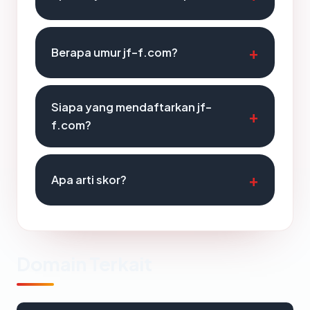
Berapa umur jf-f.com?
Siapa yang mendaftarkan jf-
f.com?
Apa arti skor?
Domain Terkait