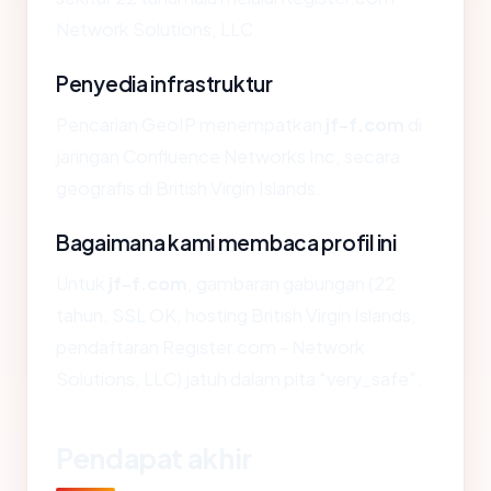
Network Solutions, LLC.
Penyedia infrastruktur
Pencarian GeoIP menempatkan
jf-f.com
di
jaringan Confluence Networks Inc, secara
geografis di British Virgin Islands.
Bagaimana kami membaca profil ini
Untuk
jf-f.com
, gambaran gabungan (22
tahun, SSL OK, hosting British Virgin Islands,
pendaftaran Register.com - Network
Solutions, LLC) jatuh dalam pita "very_safe".
Pendapat akhir