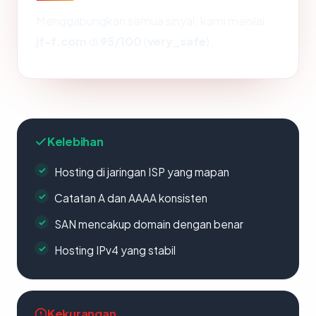
Menggabungkan semua sinyal, kami menilai
jf-f.com
di
95/100
(
very_safe
).
Kelebihan
Hosting di jaringan ISP yang mapan
Catatan A dan AAAA konsisten
SAN mencakup domain dengan benar
Hosting IPv4 yang stabil
Kekurangan