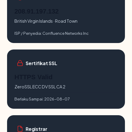
208.91.197.132
British Virgin Islands · Road Town
ISP / Penyedia:
Confluence Networks Inc
Sertifikat SSL
HTTPS Valid
ZeroSSL ECC DV SSL CA 2
Berlaku Sampai:
2026-08-07
Registrar