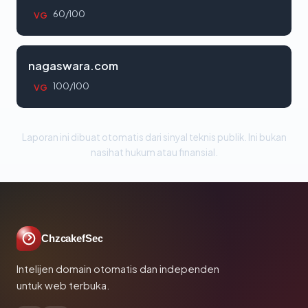
60/100
VG
nagaswara.com
100/100
VG
Laporan ini dibuat otomatis dari sinyal teknis publik. Ini bukan
nasihat hukum atau finansial.
ChzcakefSec
Intelijen domain otomatis dan independen
untuk web terbuka.