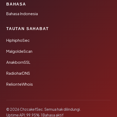
BAHASA
Bahasa Indonesia
TAUTAN SAHABAT
HiphiphoSec
MalgoldeScan
AnakbornSSL
RadioharDNS
RelionteWhois
© 2026 ChzcakefSec. Semua hak dilindungi.
Uptime API: 99.95%
·
1 Bahasa aktif