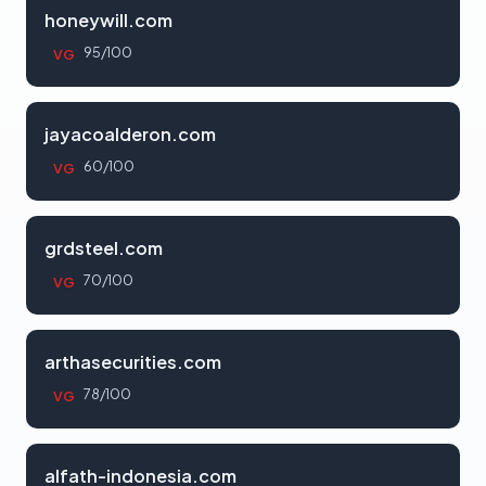
honeywill.com
95/100
VG
jayacoalderon.com
60/100
VG
grdsteel.com
70/100
VG
arthasecurities.com
78/100
VG
alfath-indonesia.com