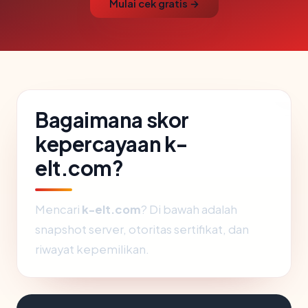
Mulai cek gratis →
Bagaimana skor
kepercayaan k-
elt.com?
Mencari
k-elt.com
? Di bawah adalah
snapshot server, otoritas sertifikat, dan
riwayat kepemilikan.