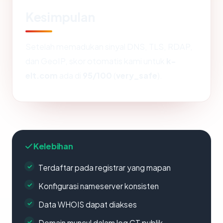
Kesimpulan
Setelah memadukan sinyal DNS, TLS, RDAP,
dan GeoIP, skor otomatis kami untuk
k-
elt.com
ada di
95/100
(
very_safe
).
Kelebihan
Terdaftar pada registrar yang mapan
Konfigurasi nameserver konsisten
Data WHOIS dapat diakses
Domain muncul dalam log CT publik