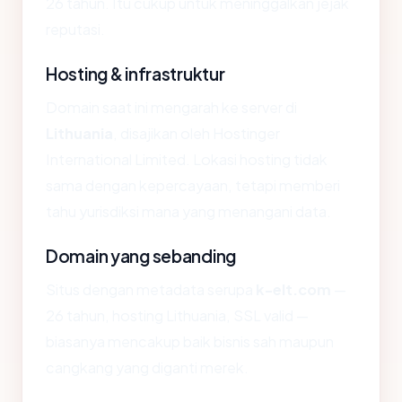
26 tahun. Itu cukup untuk meninggalkan jejak
reputasi.
Hosting & infrastruktur
Domain saat ini mengarah ke server di
Lithuania
, disajikan oleh Hostinger
International Limited. Lokasi hosting tidak
sama dengan kepercayaan, tetapi memberi
tahu yurisdiksi mana yang menangani data.
Domain yang sebanding
Situs dengan metadata serupa
k-elt.com
—
26 tahun, hosting Lithuania, SSL valid —
biasanya mencakup baik bisnis sah maupun
cangkang yang diganti merek.