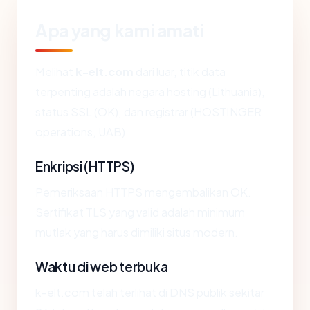
Apa yang kami amati
Melihat
k-elt.com
dari luar, titik data
terpenting adalah negara hosting (Lithuania),
status SSL (OK), dan registrar (HOSTINGER
operations, UAB).
Enkripsi (HTTPS)
Pemeriksaan HTTPS mengembalikan OK.
Sertifikat TLS yang valid adalah minimum
mutlak yang harus dimiliki situs modern.
Waktu di web terbuka
k-elt.com telah terlihat di DNS publik sekitar