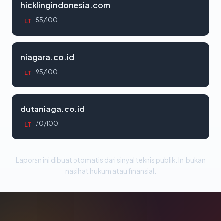
hicklingindonesia.com
55/100
LT
niagara.co.id
95/100
LT
dutaniaga.co.id
70/100
LT
Laporan ini dibuat otomatis dari sinyal teknis publik. Ini bukan
nasihat hukum atau finansial.