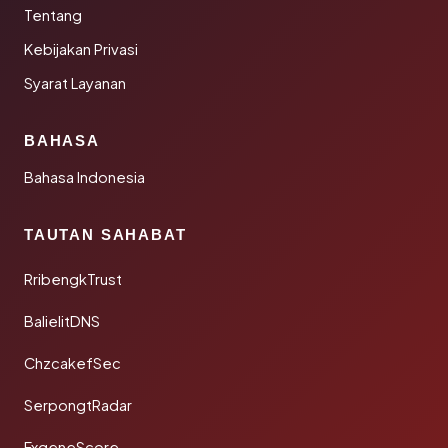
Tentang
Kebijakan Privasi
Syarat Layanan
BAHASA
Bahasa Indonesia
TAUTAN SAHABAT
RribengkTrust
BalielitDNS
ChzcakefSec
SerpongtRadar
FxgeneScore