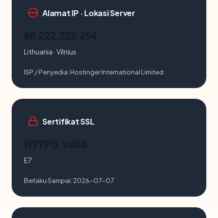
Alamat IP · Lokasi Server
88.222.222.254
Lithuania · Vilnius
ISP / Penyedia:
Hostinger International Limited
Sertifikat SSL
HTTPS Valid
E7
Berlaku Sampai:
2026-07-07