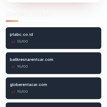
Domain Terkait
ptabc.co.id
55/100
LT
balikresnarentcar.com
95/100
LT
globerentacar.com
95/100
LT