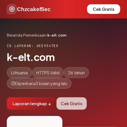
ChzcakefSec
Cek Gratis
Beranda
›
Pemeriksaan
›
k-elt.com
ID LAPORAN: #EE9347E5
k-elt.com
Lithuania
HTTPS Valid
26 tahun
Diperbarui
3 bulan yang lalu
Laporan lengkap ↓
Cek Gratis