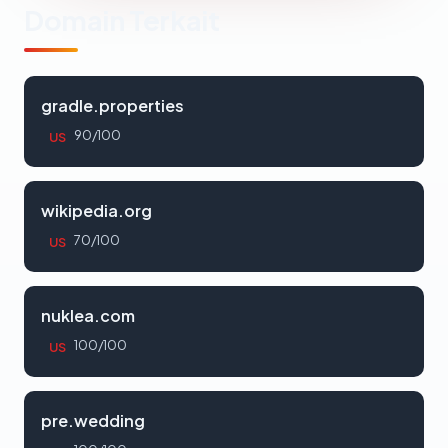
Domain Terkait
gradle.properties
90/100
US
wikipedia.org
70/100
US
nuklea.com
100/100
US
pre.wedding