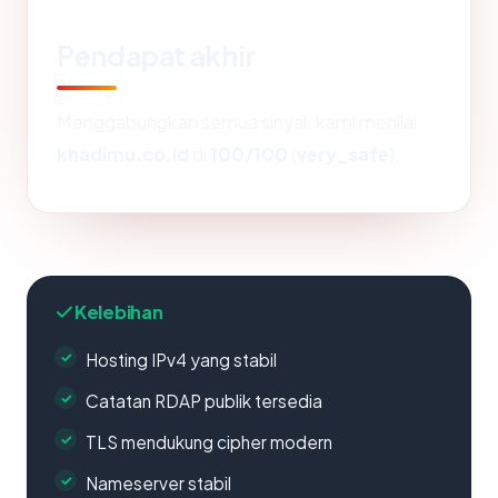
Pendapat akhir
Menggabungkan semua sinyal, kami menilai
khadimu.co.id
di
100/100
(
very_safe
).
Kelebihan
Hosting IPv4 yang stabil
Catatan RDAP publik tersedia
TLS mendukung cipher modern
Nameserver stabil