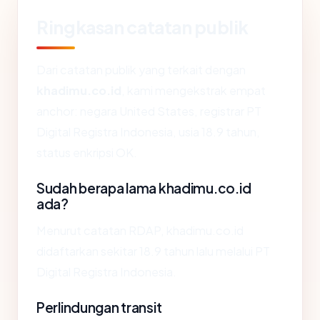
Ringkasan catatan publik
Dari catatan publik yang terkait dengan
khadimu.co.id
, kami mengekstrak empat
anchor: negara United States, registrar PT
Digital Registra Indonesia, usia 18.9 tahun,
status enkripsi OK.
Sudah berapa lama khadimu.co.id
ada?
Menurut catatan RDAP, khadimu.co.id
didaftarkan sekitar 18.9 tahun lalu melalui PT
Digital Registra Indonesia.
Perlindungan transit