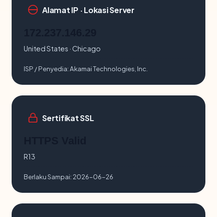
Alamat IP · Lokasi Server
172.237.146.29
United States · Chicago
ISP / Penyedia:
Akamai Technologies, Inc.
Sertifikat SSL
HTTPS Valid
R13
Berlaku Sampai:
2026-06-26