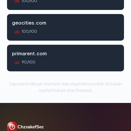
100/100
US
geocities.com
100/100
US
primarent.com
90/100
US
Laporan ini dibuat otomatis dari sinyal teknis publik. Ini bukan
nasihat hukum atau finansial.
ChzcakefSec