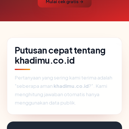
Mulai cek gratis →
Putusan cepat tentang
khadimu.co.id
Pertanyaan yang sering kami terima adalah
"seberapa aman
khadimu.co.id
?". Kami
menghitung jawaban otomatis hanya
menggunakan data publik.