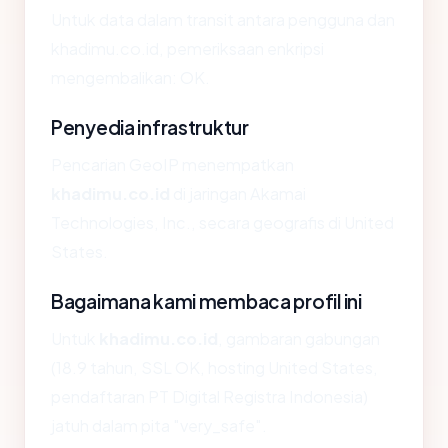
Untuk data dalam transit antara pengguna dan
khadimu.co.id, pemeriksaan enkripsi
mengembalikan: OK.
Penyedia infrastruktur
Pencarian GeoIP menempatkan
khadimu.co.id
di jaringan Akamai
Technologies, Inc., secara geografis di United
States.
Bagaimana kami membaca profil ini
Untuk
khadimu.co.id
, gambaran gabungan
(18.9 tahun, SSL OK, hosting United States,
pendaftaran PT Digital Registra Indonesia)
jatuh dalam pita "very_safe".