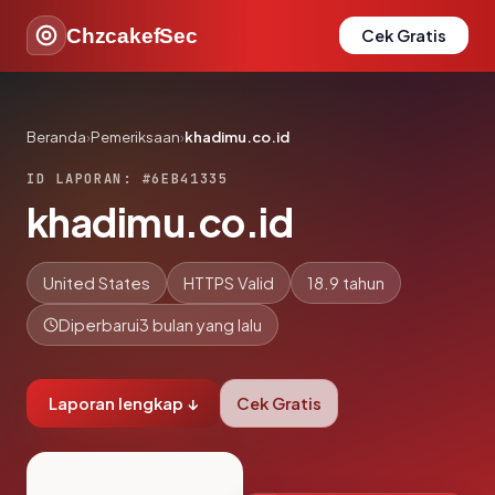
ChzcakefSec
Cek Gratis
Beranda
›
Pemeriksaan
›
khadimu.co.id
ID LAPORAN: #6EB41335
khadimu.co.id
United States
HTTPS Valid
18.9 tahun
Diperbarui
3 bulan yang lalu
Laporan lengkap ↓
Cek Gratis