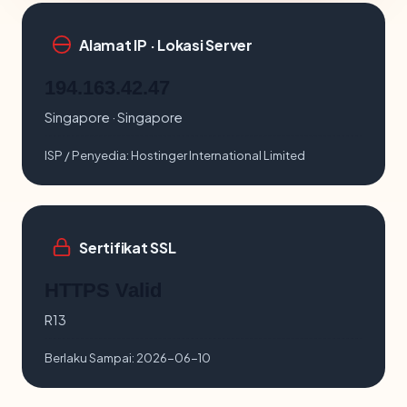
Alamat IP · Lokasi Server
194.163.42.47
Singapore · Singapore
ISP / Penyedia:
Hostinger International Limited
Sertifikat SSL
HTTPS Valid
R13
Berlaku Sampai:
2026-06-10