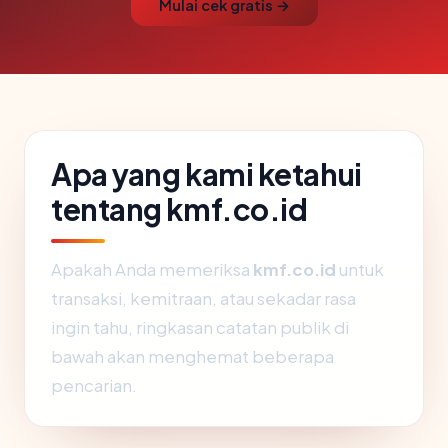
Mulai cek gratis →
Apa yang kami ketahui
tentang kmf.co.id
Apakah Anda memeriksa
kmf.co.id
untuk
transaksi, kemitraan, atau sekadar rasa
ingin tahu, ringkasan catatan publik di
bawah akan menghemat beberapa
pencarian.