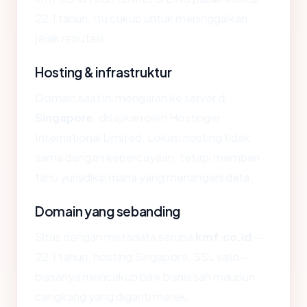
22.1 tahun. Itu cukup untuk meninggalkan
jejak reputasi.
Hosting & infrastruktur
Domain saat ini mengarah ke server di
Singapore
, disajikan oleh Hostinger
International Limited. Lokasi hosting tidak
sama dengan kepercayaan, tetapi memberi
tahu yurisdiksi mana yang menangani data.
Domain yang sebanding
Situs dengan metadata serupa
kmf.co.id
—
22.1 tahun, hosting Singapore, SSL valid —
biasanya mencakup baik bisnis sah maupun
cangkang yang diganti merek.