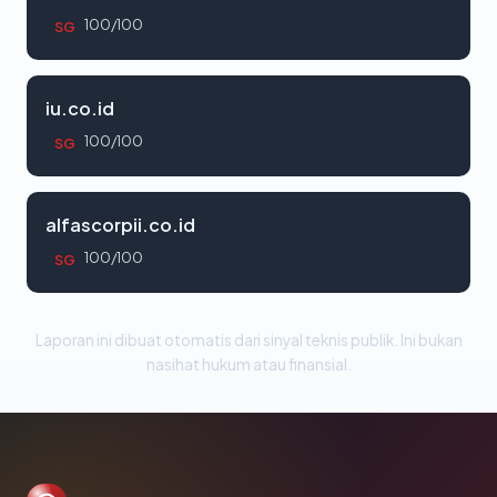
100/100
SG
iu.co.id
100/100
SG
alfascorpii.co.id
100/100
SG
Laporan ini dibuat otomatis dari sinyal teknis publik. Ini bukan
nasihat hukum atau finansial.