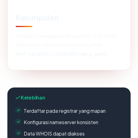
Kesimpulan
Setelah memadukan sinyal DNS, TLS, RDAP,
dan GeoIP, skor otomatis kami untuk
kmf.co.id
ada di
100/100
(
very_safe
).
Kelebihan
Terdaftar pada registrar yang mapan
Konfigurasi nameserver konsisten
Data WHOIS dapat diakses