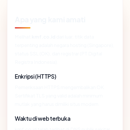
Apa yang kami amati
Melihat
kmf.co.id
dari luar, titik data
terpenting adalah negara hosting (Singapore),
status SSL (OK), dan registrar (PT Digital
Registra Indonesia).
Enkripsi (HTTPS)
Pemeriksaan HTTPS mengembalikan OK.
Sertifikat TLS yang valid adalah minimum
mutlak yang harus dimiliki situs modern.
Waktu di web terbuka
kmf.co.id telah terlihat di DNS publik sekitar