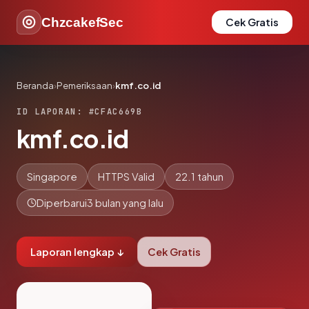
ChzcakefSec
Cek Gratis
Beranda
›
Pemeriksaan
›
kmf.co.id
ID LAPORAN: #CFAC669B
kmf.co.id
Singapore
HTTPS Valid
22.1 tahun
Diperbarui
3 bulan yang lalu
Laporan lengkap ↓
Cek Gratis