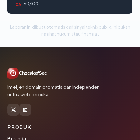
60/100
CA
Laporan ini dibuat otomatis dari sinyal teknis publik. Ini bukan
nasihat hukum atau finansial.
ChzcakefSec
Intelijen domain otomatis dan independen
untuk web terbuka.
PRODUK
Beranda