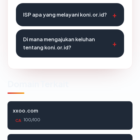
ISP apa yang melayani koni.or.id?
Di mana mengajukan keluhan
tentang koni.or.id?
Domain Terkait
xxoo.com
100/100
CA