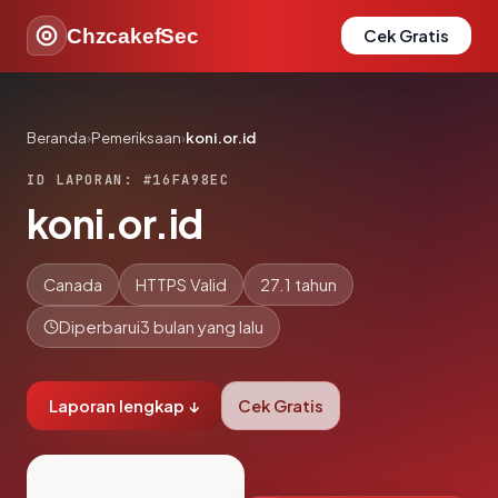
ChzcakefSec
Cek Gratis
Beranda
›
Pemeriksaan
›
koni.or.id
ID LAPORAN: #16FA98EC
koni.or.id
Canada
HTTPS Valid
27.1 tahun
Diperbarui
3 bulan yang lalu
Laporan lengkap ↓
Cek Gratis