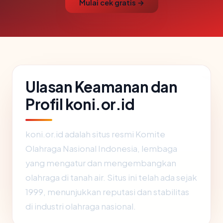
Mulai cek gratis →
Ulasan Keamanan dan
Profil koni.or.id
koni.or.id adalah situs resmi Komite
Olahraga Nasional Indonesia, lembaga
yang mengatur dan mengembangkan
olahraga di tanah air. Situs ini telah ada sejak
1999, menunjukkan reputasi dan stabilitas
di industri olahraga nasional.