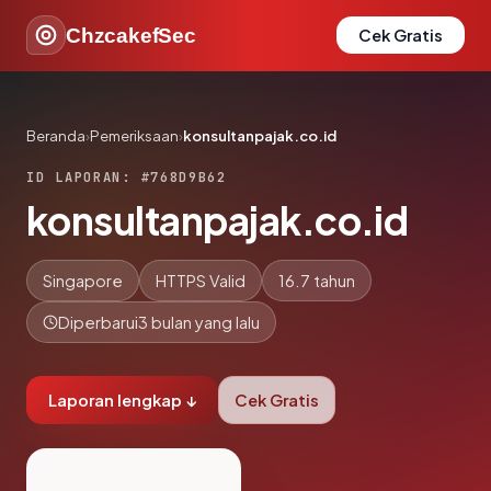
ChzcakefSec
Cek Gratis
Beranda
›
Pemeriksaan
›
konsultanpajak.co.id
ID LAPORAN: #768D9B62
konsultanpajak.co.id
Singapore
HTTPS Valid
16.7 tahun
Diperbarui
3 bulan yang lalu
Laporan lengkap ↓
Cek Gratis