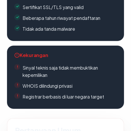
Sertifikat SSL/TLS yang valid
Beberapa tahun riwayat pendaftaran
Tidak ada tanda malware
Kekurangan
Sinyal teknis saja tidak membuktikan
kepemilikan
WHOIS dilindungi privasi
Registrar berbasis di luar negara target
Pertanyaan Umum