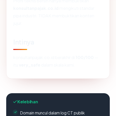
Profil teknis bersih hanya membuktikan
konsultanpajak.co.id
mengikuti standar
pipa industri. TIDAK membuktikan konten
jujur.
Intinya
konsultanpajak.co.id berakhir di
100/100
—
itu
very_safe
dalam skala kami.
Kelebihan
Domain muncul dalam log CT publik