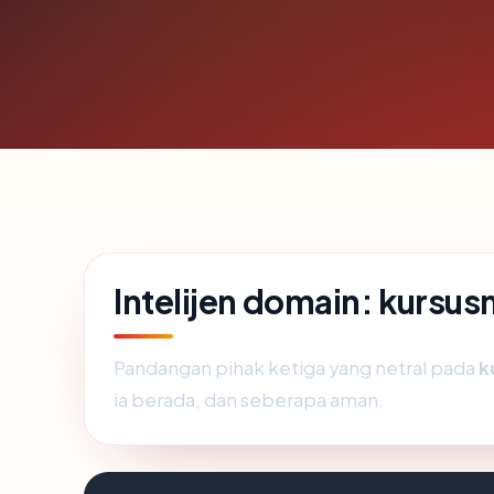
Intelijen domain: kurs
Pandangan pihak ketiga yang netral pada
k
ia berada, dan seberapa aman.