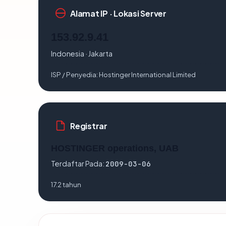
Alamat IP · Lokasi Server
153.92.9.41
Indonesia · Jakarta
ISP / Penyedia:
Hostinger International Limited
Registrar
HOSTINGER operations, UAB
Terdaftar Pada:
2009-03-06
17.2 tahun