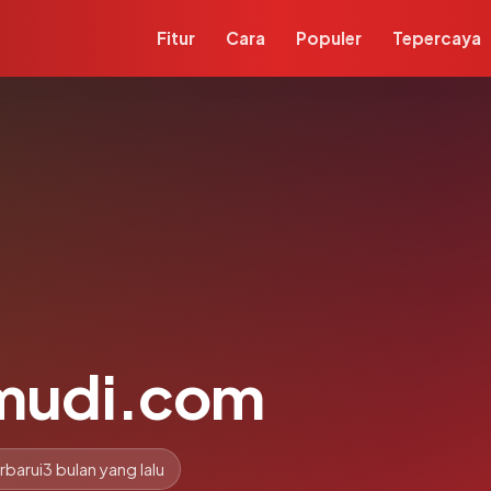
Fitur
Cara
Populer
Tepercaya
mudi.com
rbarui
3 bulan yang lalu