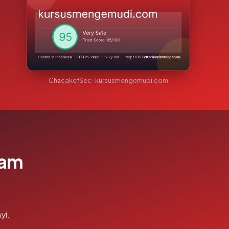
ChzcakefSec · kursusmengemudi.com
lam
yi.