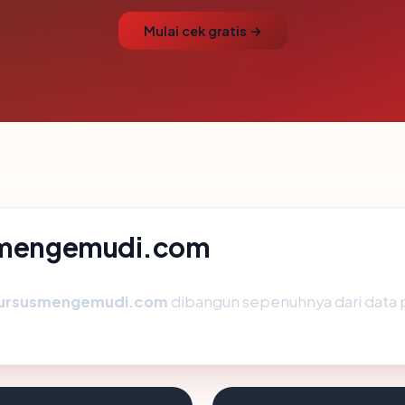
Mulai cek gratis →
usmengemudi.com
ursusmengemudi.com
dibangun sepenuhnya dari data p