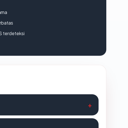
lama
erbatas
S terdeteksi