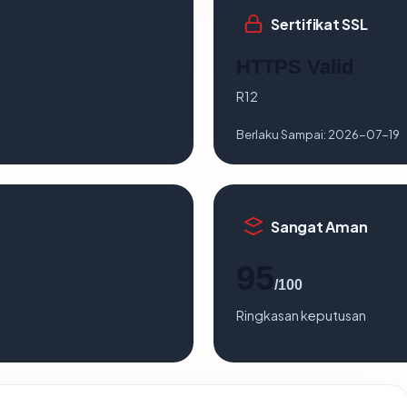
Sertifikat SSL
HTTPS Valid
R12
Berlaku Sampai:
2026-07-19
Sangat Aman
95
/100
Ringkasan keputusan