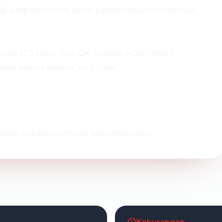
di.com
diproses di server yang berlokasi di Indonesia.
usia 17.2 tahun, SSL OK, registrar HOSTINGER
atuh dalam kategori "very_safe".
i adalah putusan otomatis dan hanya teknis.
Kekurangan