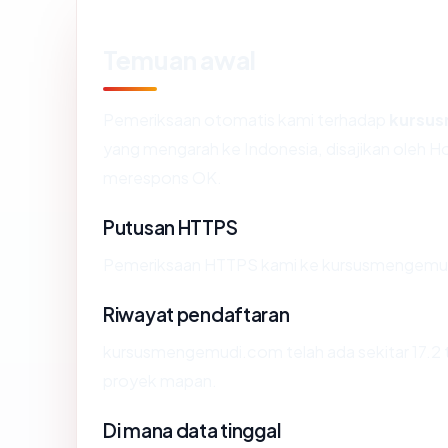
Temuan awal
Pemeriksaan otomatis kami terhadap
kursu
yang mengarah ke Indonesia, disajikan oleh H
merespons OK.
Putusan HTTPS
Pemeriksaan HTTPS kami ke kursusmengemud
Riwayat pendaftaran
kursusmengemudi.com telah ada sekitar 17.2 
proyek mapan.
Di mana data tinggal