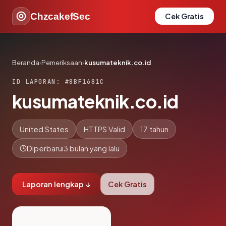
ChzcakefSec
Cek Gratis
Beranda
›
Pemeriksaan
›
kusumateknik.co.id
ID LAPORAN: #8BF1681C
kusumateknik.co.id
United States
HTTPS Valid
17 tahun
Diperbarui
3 bulan yang lalu
Laporan lengkap ↓
Cek Gratis