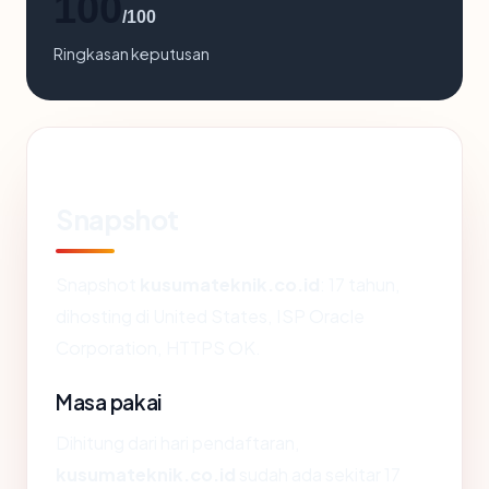
100
/100
Ringkasan keputusan
Snapshot
Snapshot
kusumateknik.co.id
: 17 tahun,
dihosting di United States, ISP Oracle
Corporation, HTTPS OK.
Masa pakai
Dihitung dari hari pendaftaran,
kusumateknik.co.id
sudah ada sekitar 17