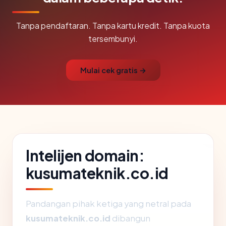
Tanpa pendaftaran. Tanpa kartu kredit. Tanpa kuota
tersembunyi.
Mulai cek gratis →
Intelijen domain:
kusumateknik.co.id
Pandangan pihak ketiga yang netral pada
kusumateknik.co.id
dibangun