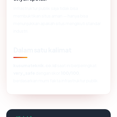
Infrastruktur publik saja tidak bisa
membuktikan situs aman — hanya bisa
menunjukkan apakah situs mengikuti standar
industri.
Dalam satu kalimat
kusumateknik.co.id
saat ini berperingkat
very_safe
dengan skor
100/100
,
berdasarkan murni fakta infrastruktur publik.