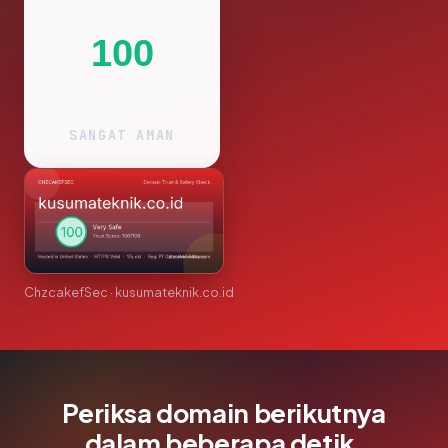
100
SANGAT AMAN
ChzcakefSec · kusumateknik.co.id
Periksa domain berikutnya
dalam beberapa detik.