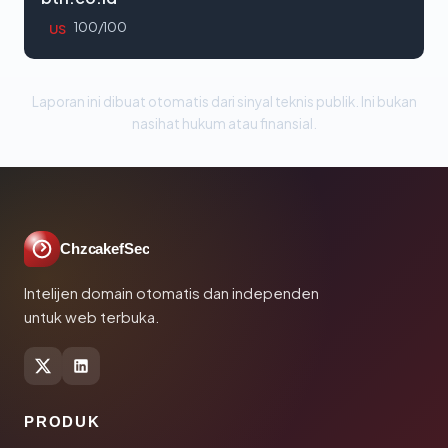
100/100
US
Laporan ini dibuat otomatis dari sinyal teknis publik. Ini bukan
nasihat hukum atau finansial.
ChzcakefSec
Intelijen domain otomatis dan independen
untuk web terbuka.
PRODUK