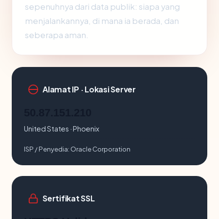
sepenuhnya dari data publik: siapa yang
menjalankannya, di mana ia berada, dan
seberapa aman.
Alamat IP · Lokasi Server
50.87.151.210
United States · Phoenix
ISP / Penyedia:
Oracle Corporation
Sertifikat SSL