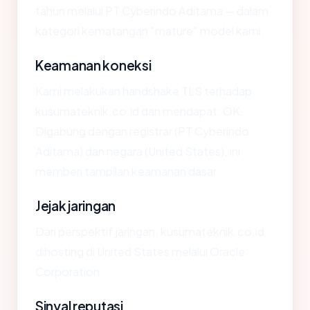
tahun melalui PT Cyberindo Aditama — dalam
kategori kematangan "mature" model kami.
Keamanan koneksi
Kami melakukan handshake TLS terhadap
kusumateknik.co.id dan mendapat: OK.
Digabung dengan registrar (PT Cyberindo
Aditama) dan negara (United States), ini
memberi tampilan keamanan dasar.
Jejak jaringan
Dari perspektif jaringan, kusumateknik.co.id
dihosting di United States melalui Oracle
Corporation.
Sinyal reputasi