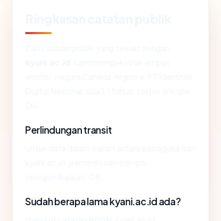
Ringkasan catatan publik
Dari catatan publik yang terkait dengan
kyani.ac.id
, kami mengekstrak empat
anchor: negara Canada, registrar PT Identitas
Digital Nasional, usia 1.1 tahun, status enkripsi
OK.
Perlindungan transit
Untuk data dalam transit antara pengguna dan
kyani.ac.id, pemeriksaan enkripsi
mengembalikan: OK.
Sudah berapa lama kyani.ac.id ada?
Menurut catatan RDAP, kyani.ac.id