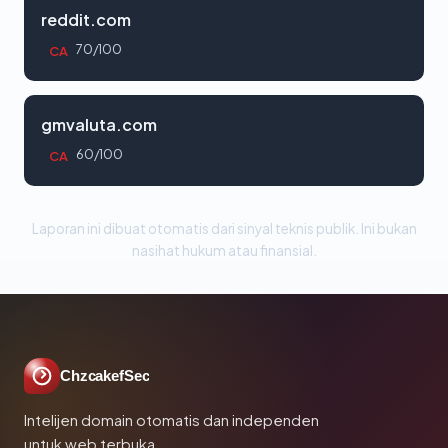
reddit.com
70/100
CA
gmvaluta.com
60/100
CA
Laporan ini dibuat otomatis dari sinyal teknis publik. Ini bukan
nasihat hukum atau finansial.
ChzcakefSec
Intelijen domain otomatis dan independen
untuk web terbuka.