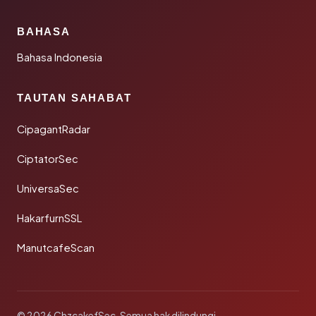
BAHASA
Bahasa Indonesia
TAUTAN SAHABAT
CipagantRadar
CiptatorSec
UniversaSec
HakarfurnSSL
ManutcafeScan
© 2026 ChzcakefSec. Semua hak dilindungi.