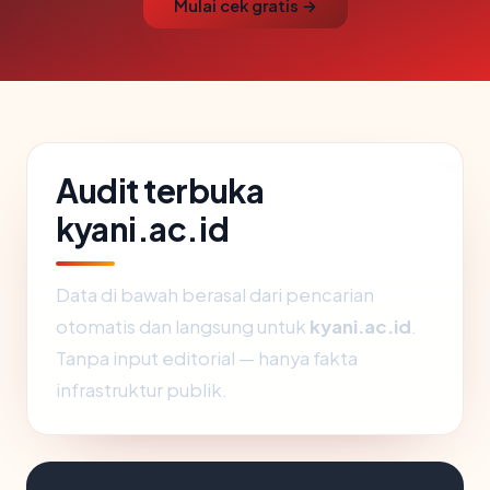
Mulai cek gratis →
Audit terbuka
kyani.ac.id
Data di bawah berasal dari pencarian
otomatis dan langsung untuk
kyani.ac.id
.
Tanpa input editorial — hanya fakta
infrastruktur publik.