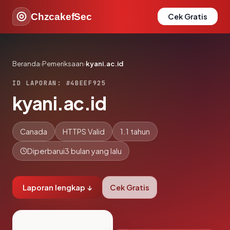
ChzcakefSec
Cek Gratis
Beranda
›
Pemeriksaan
›
kyani.ac.id
ID LAPORAN: #4BEEF925
kyani.ac.id
Canada
HTTPS Valid
1.1 tahun
Diperbarui
3 bulan yang lalu
Laporan lengkap ↓
Cek Gratis