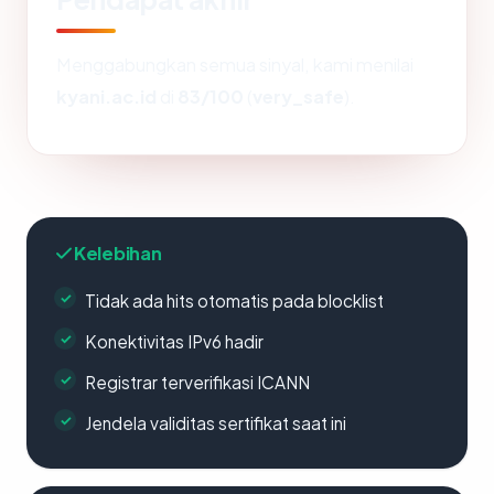
Menggabungkan semua sinyal, kami menilai
kyani.ac.id
di
83/100
(
very_safe
).
Kelebihan
Tidak ada hits otomatis pada blocklist
Konektivitas IPv6 hadir
Registrar terverifikasi ICANN
Jendela validitas sertifikat saat ini