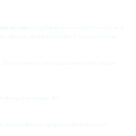
indo-id.com
mengembalikan respons DNS bersih yang
piter Jala Arta, dengan handshake TLS merespons No.
un. Domain berumur panjang biasanya terkait dengan
m disimpulkan dengan: No.
om
diproses di server yang berlokasi di Indonesia.