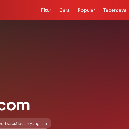
Fitur
Cara
Populer
Tepercaya
.com
perbarui
3 bulan yang lalu