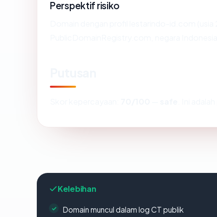
Perspektif risiko
Domain dengan profil lestarindo-id.com (usia 
PublicDomainRegistry.com, negara Indonesia) 
Putusan
Skor kepercayaan:
70/100
—
safe
. Ini adal
Kelebihan
Domain muncul dalam log CT publik