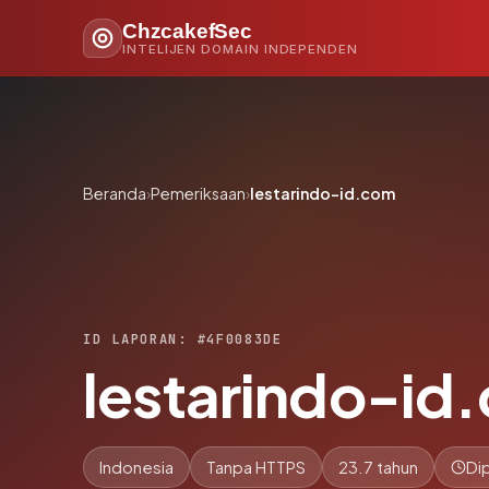
ChzcakefSec
INTELIJEN DOMAIN INDEPENDEN
Beranda
›
Pemeriksaan
›
lestarindo-id.com
ID LAPORAN: #4F0083DE
lestarindo-id
Indonesia
Tanpa HTTPS
23.7 tahun
Di