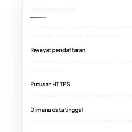
Temuan awal
Pemeriksaan otomatis kami terhadap
lestar
mengarah ke Indonesia, disajikan oleh PT. Ju
Riwayat pendaftaran
lestarindo-id.com telah ada sekitar 23.7 tah
proyek mapan.
Putusan HTTPS
Pemeriksaan HTTPS kami ke lestarindo-id.co
Di mana data tinggal
Apa pun yang Anda kirim ke
lestarindo-id.c