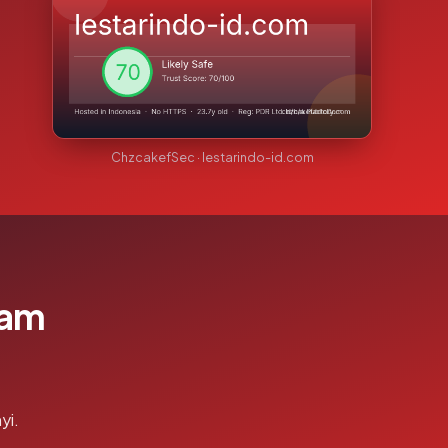
ChzcakefSec · lestarindo-id.com
lam
yi.