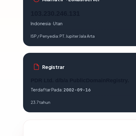
103.230.246.131
Indonesia · Utan
ISP / Penyedia:
PT. Jupiter Jala Arta
Registrar
PDR Ltd. d/b/a PublicDomainRegistry.
Terdaftar Pada:
2002-09-16
23.7 tahun