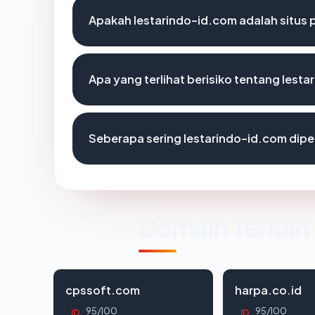
Apakah lestarindo-id.com adalah situs 
Apa yang terlihat berisiko tentang lest
Seberapa sering lestarindo-id.com dipe
Domain Terkait
cpssoft.com
harpa.co.id
95/100
95/100
ID
ID