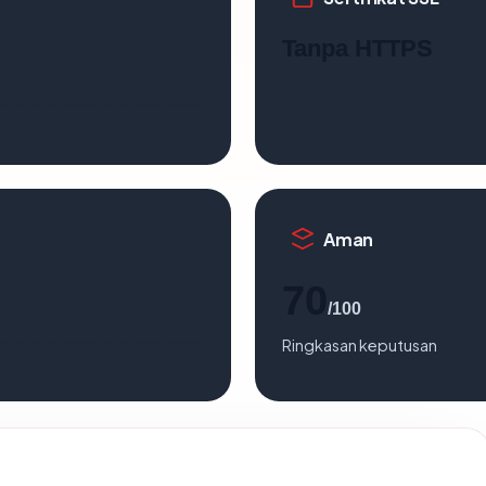
Tanpa HTTPS
Aman
70
/100
Ringkasan keputusan