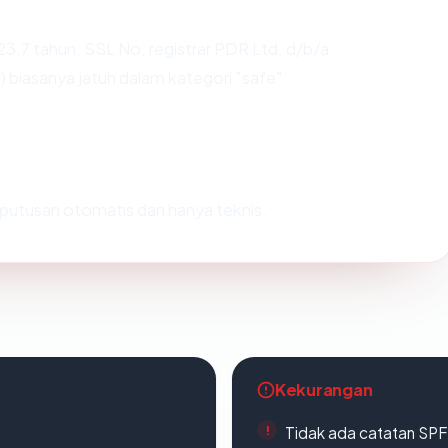
23.7 tahun, SSL No, registrar PDR Ltd. d/b/a
biasanya jatuh dalam kategori "safe".
ah putusan otomatis dan hanya teknis.
Kekurangan
Tidak ada catatan SP