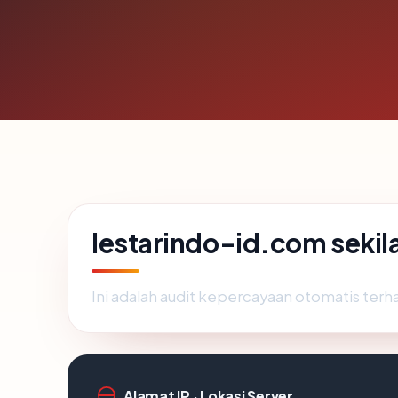
lestarindo-id.com sekil
Ini adalah audit kepercayaan otomatis ter
Alamat IP · Lokasi Server