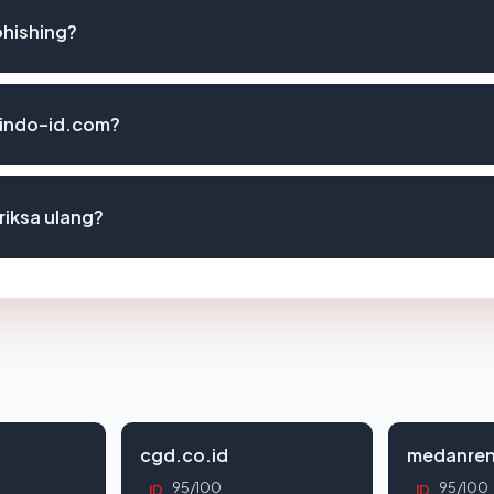
phishing?
arindo-id.com?
riksa ulang?
cgd.co.id
medanren
95/100
95/100
ID
ID