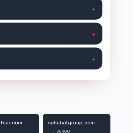
tcar.com
sahabatgroup.com
95/100
ID