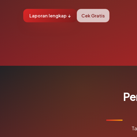
Laporan lengkap ↓
Cek Gratis
Pe
Ta