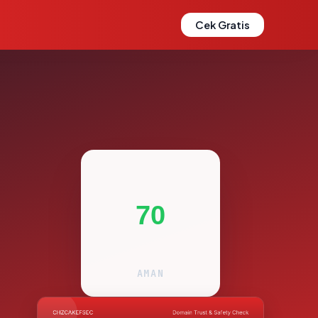
Cek Gratis
70
AMAN