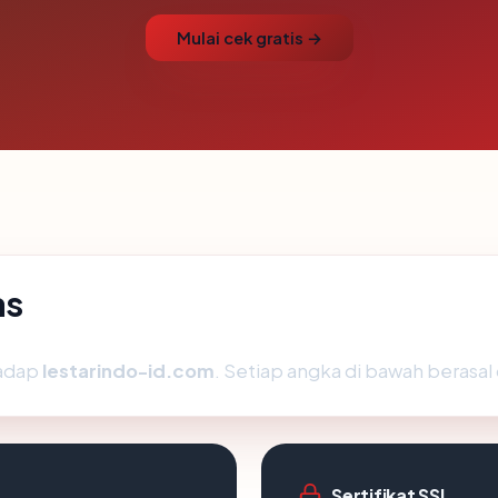
Mulai cek gratis →
as
hadap
lestarindo-id.com
. Setiap angka di bawah berasal 
Sertifikat SSL