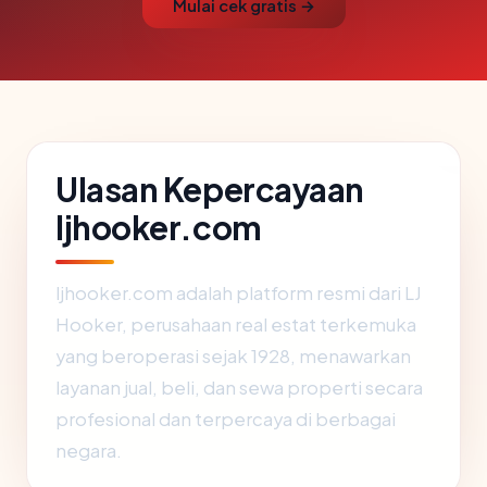
Mulai cek gratis →
Ulasan Kepercayaan
ljhooker.com
ljhooker.com adalah platform resmi dari LJ
Hooker, perusahaan real estat terkemuka
yang beroperasi sejak 1928, menawarkan
layanan jual, beli, dan sewa properti secara
profesional dan terpercaya di berbagai
negara.