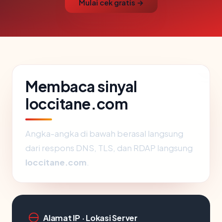
Mulai cek gratis →
Membaca sinyal
loccitane.com
Angka-angka di bawah berasal langsung
dari respons DNS, TLS, dan RDAP langsung
loccitane.com
.
Alamat IP · Lokasi Server