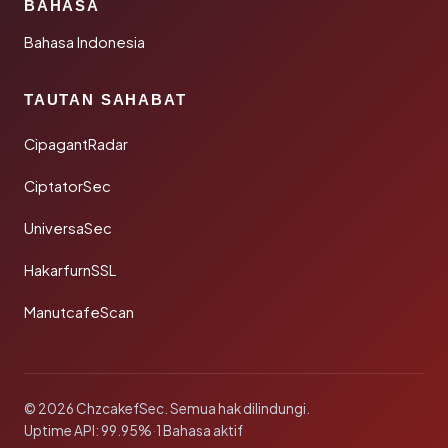
BAHASA
Bahasa Indonesia
TAUTAN SAHABAT
CipagantRadar
CiptatorSec
UniversaSec
HakarfurnSSL
ManutcafeScan
© 2026 ChzcakefSec. Semua hak dilindungi.
Uptime API: 99.95%
·
1 Bahasa aktif