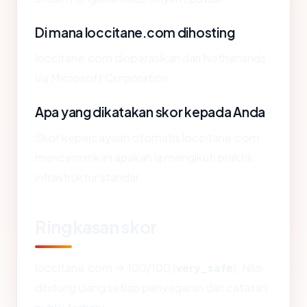
Di mana loccitane.com dihosting
loccitane.com dioperasikan dari Netherlands
via Microsoft Corporation.
Apa yang dikatakan skor kepada Anda
Skor kepercayaan otomatis loccitane.com
mencerminkan apakah ia mengikuti praktik
infrastruktur standar.
Ringkasan skor
loccitane.com → 100/100 (
very_safe
). Nilai
dihitung ulang setiap penyegaran dari catatan