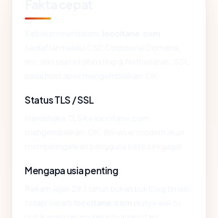
Fakta cepat
Sebelum mendalam:
loccitane.com
terdaftar melalui CSC Corporate Domains,
Inc. dan saat ini dihosting di Netherlands. SSL
pada host apex mengembalikan: OK.
Status TLS / SSL
Handshake TLS ke loccitane.com
mengembalikan: OK. Browser modern akan
memperingatkan pengguna ketika ini gagal.
Mengapa usia penting
Rekam jejak 29.1 tahun bukan bukti legitimasi,
tetapi berarti
loccitane.com
punya waktu
untuk mengakumulasi sinyal reputasi.