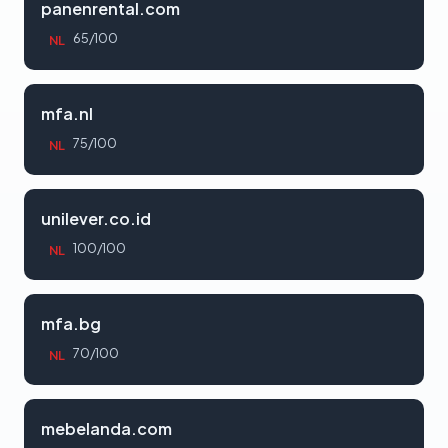
panenrental.com
65/100
NL
mfa.nl
75/100
NL
unilever.co.id
100/100
NL
mfa.bg
70/100
NL
mebelanda.com