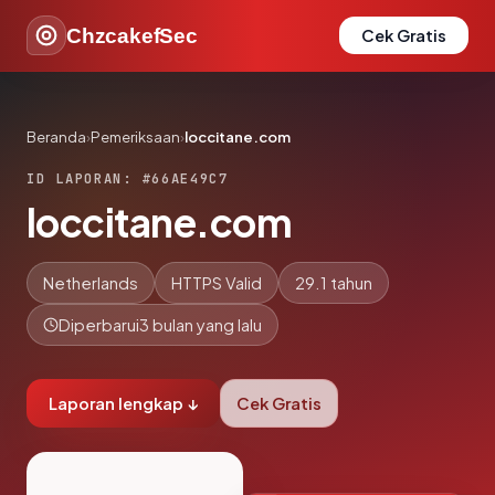
ChzcakefSec
Cek Gratis
Beranda
›
Pemeriksaan
›
loccitane.com
ID LAPORAN: #66AE49C7
loccitane.com
Netherlands
HTTPS Valid
29.1 tahun
Diperbarui
3 bulan yang lalu
Laporan lengkap ↓
Cek Gratis