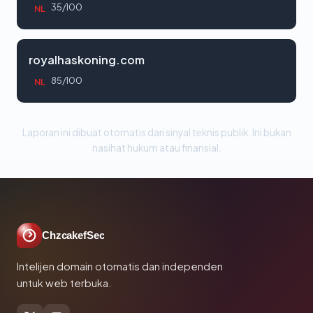
35/100
NL
royalhaskoning.com
85/100
NL
Laporan ini dibuat otomatis dari sinyal teknis publik. Ini bukan
nasihat hukum atau finansial.
ChzcakefSec
Intelijen domain otomatis dan independen
untuk web terbuka.