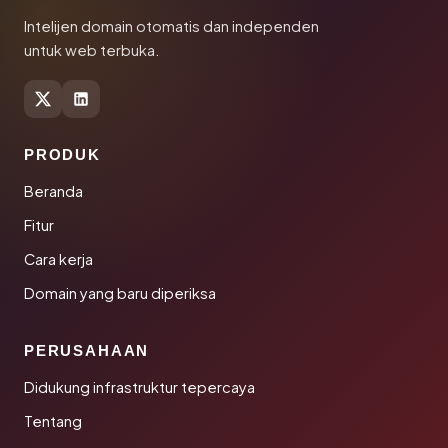
Intelijen domain otomatis dan independen
untuk web terbuka.
PRODUK
Beranda
Fitur
Cara kerja
Domain yang baru diperiksa
PERUSAHAAN
Didukung infrastruktur tepercaya
Tentang