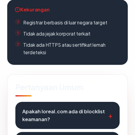
Kekurangan
Registrar berbasis di luar negara target
Tidak ada jejak korporat terkait
Tidak ada HTTPS atau sertifikat lemah
terdeteksi
Pertanyaan Umum
Apakah loreal.com ada di blocklist
keamanan?