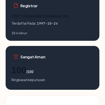
Registrar
CSC Corporate Domains, Inc.
Terdaftar Pada:
1997-10-24
28.6 tahun
Sangat Aman
100
/100
Ringkasan keputusan