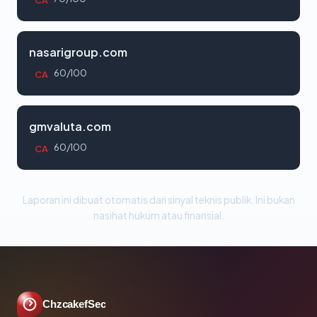
CA
nasarigroup.com
60/100
CA
gmvaluta.com
60/100
CA
Laporan ini dibuat otomatis dari sinyal teknis publik. Ini bukan
nasihat hukum atau finansial.
ChzcakefSec