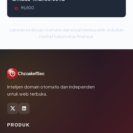
95/100
ID
Laporan ini dibuat otomatis dari sinyal teknis publik. Ini bukan
nasihat hukum atau finansial.
ChzcakefSec
Intelijen domain otomatis dan independen
untuk web terbuka.
PRODUK