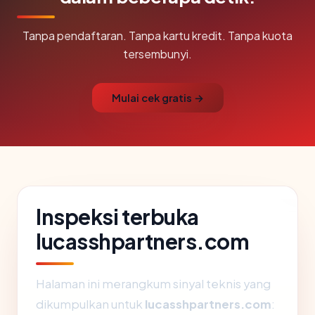
Tanpa pendaftaran. Tanpa kartu kredit. Tanpa kuota
tersembunyi.
Mulai cek gratis →
Inspeksi terbuka
lucasshpartners.com
Halaman ini merangkum sinyal teknis yang
dikumpulkan untuk
lucasshpartners.com
: