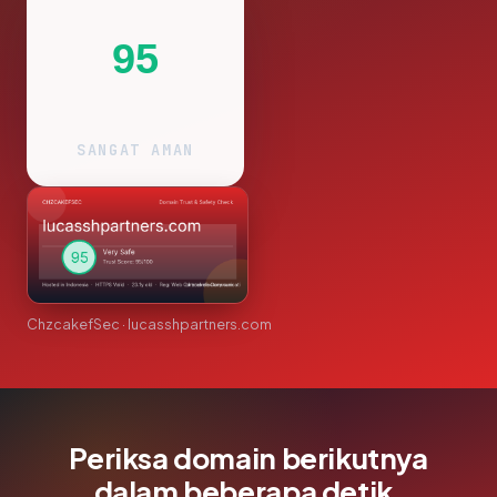
95
SANGAT AMAN
ChzcakefSec · lucasshpartners.com
Periksa domain berikutnya
dalam beberapa detik.