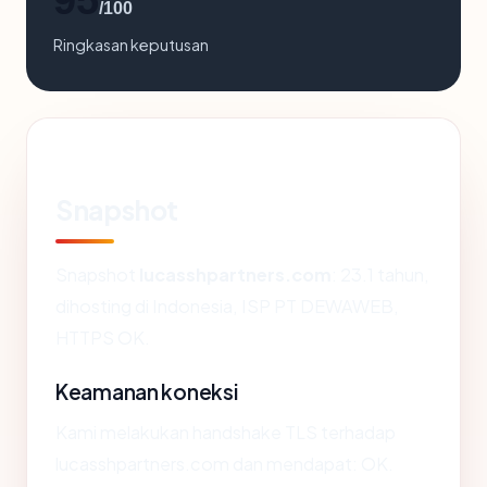
/100
Ringkasan keputusan
Snapshot
Snapshot
lucasshpartners.com
: 23.1 tahun,
dihosting di Indonesia, ISP PT DEWAWEB,
HTTPS OK.
Keamanan koneksi
Kami melakukan handshake TLS terhadap
lucasshpartners.com dan mendapat: OK.