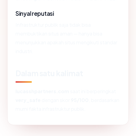
Sinyal reputasi
Infrastruktur publik saja tidak bisa
membuktikan situs aman — hanya bisa
menunjukkan apakah situs mengikuti standar
industri.
Dalam satu kalimat
lucasshpartners.com
saat ini berperingkat
very_safe
dengan skor
95/100
, berdasarkan
murni fakta infrastruktur publik.