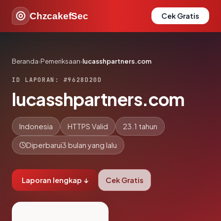
ChzcakefSec
Cek Gratis
Beranda
›
Pemeriksaan
›
lucasshpartners.com
ID LAPORAN: #9628D20D
lucasshpartners.com
Indonesia
HTTPS Valid
23.1 tahun
Diperbarui
3 bulan yang lalu
Laporan lengkap ↓
Cek Gratis