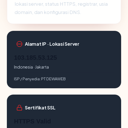
lokasi server, status HTTPS, registrar, usia
domain, dan konfigurasi DNS.
Alamat IP · Lokasi Server
103.185.53.125
Indonesia · Jakarta
ISP / Penyedia:
PT DEWAWEB
Sertifikat SSL
HTTPS Valid