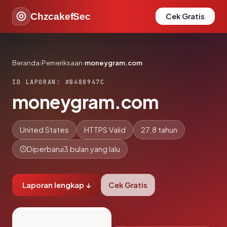
ChzcakefSec
Cek Gratis
Beranda
›
Pemeriksaan
›
moneygram.com
ID LAPORAN: #B488947C
moneygram.com
United States
HTTPS Valid
27.8 tahun
Diperbarui
3 bulan yang lalu
Laporan lengkap ↓
Cek Gratis