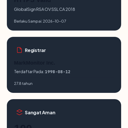
GlobalSign RSA OV SSL CA 2018
Berlaku Sampai:
2026-10-07
Registrar
MarkMonitor Inc.
Terdaftar Pada:
1998-08-12
27.8 tahun
Sangat Aman