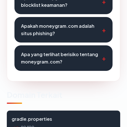
blocklist keamanan?
Apakah moneygram.com adalah
situs phishing?
Apa yang terlihat berisiko tentang
moneygram.com?
Domain Terkait
gradle.properties