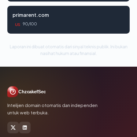
primarent.com
90/100
US
Laporan ini dibuat otomatis dari sinyal teknis publik. Ini bukan
nasihat hukum atau finansial.
ChzcakefSec
Intelijen domain otomatis dan independen
untuk web terbuka.