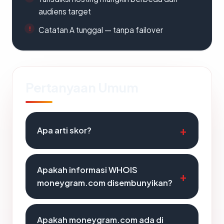
audiens target
Catatan A tunggal — tanpa failover
Pertanyaan Umum
Apa arti skor?
Apakah informasi WHOIS
moneygram.com disembunyikan?
Apakah moneygram.com ada di