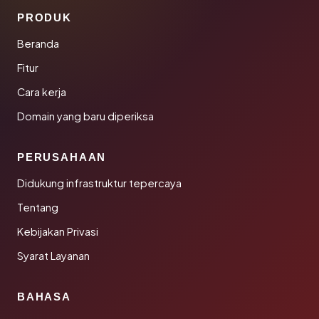
PRODUK
Beranda
Fitur
Cara kerja
Domain yang baru diperiksa
PERUSAHAAN
Didukung infrastruktur tepercaya
Tentang
Kebijakan Privasi
Syarat Layanan
BAHASA