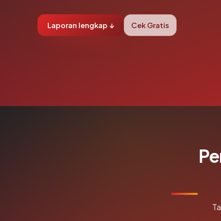
Laporan lengkap ↓
Cek Gratis
Pe
Ta