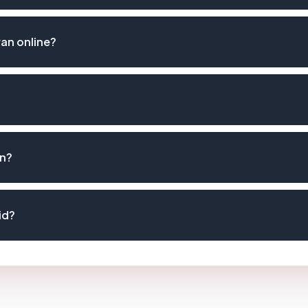
an online?
an?
id?