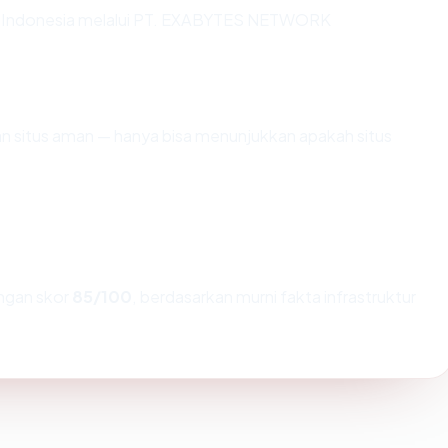
g di Indonesia melalui PT. EXABYTES NETWORK
kan situs aman — hanya bisa menunjukkan apakah situs
gan skor
85/100
, berdasarkan murni fakta infrastruktur