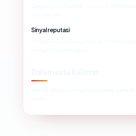
Dari perspektif jaringan, oze.co.id dihostin
INDONESIA.
Sinyal reputasi
Infrastruktur publik saja tidak bisa membukti
mengikuti standar industri.
Dalam satu kalimat
oze.co.id
saat ini berperingkat
very_safe
den
publik.