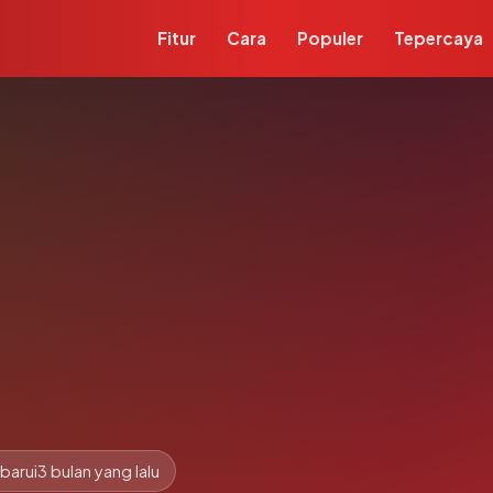
Fitur
Cara
Populer
Tepercaya
barui
3 bulan yang lalu