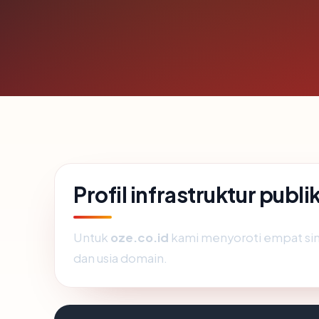
Profil infrastruktur publi
Untuk
oze.co.id
kami menyoroti empat sinyal
dan usia domain.