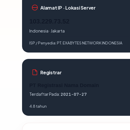
Alamat IP · Lokasi Server
103.229.73.52
Indonesia · Jakarta
ISP / Penyedia:
PT. EXABYTES NETWORK INDONESIA
Registrar
PT Registrasi Nama Domain
Terdaftar Pada:
2021-07-27
4.8 tahun