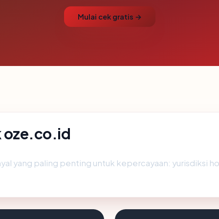
Mulai cek gratis →
k oze.co.id
 yang paling penting untuk kepercayaan: yurisdiksi hostin