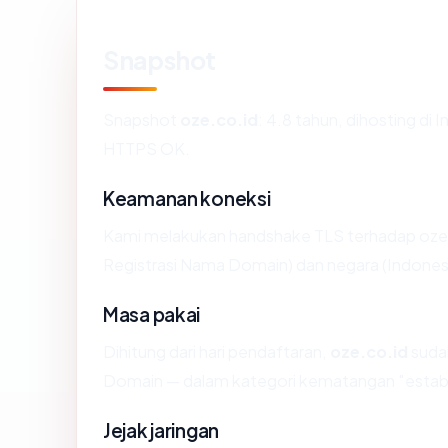
Snapshot
Snapshot
oze.co.id
: 4.8 tahun, dihosting 
HTTPS OK.
Keamanan koneksi
Kami melakukan handshake TLS terhadap oze.
Registrasi Nama Domain) dan negara (Indonesi
Masa pakai
Dihitung dari hari pendaftaran,
oze.co.id
sudah
Domain — dalam kategori kematangan "establ
Jejak jaringan