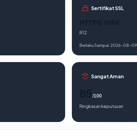
Sertifikat SSL
HTTPS Valid
R12
Berlaku Sampai:
2026-08-09
Sangat Aman
85
/100
Ringkasan keputusan