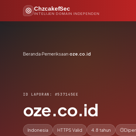
ChzcakefSec
INTELIJEN DOMAIN INDEPENDEN
Beranda
›
Pemeriksaan
›
oze.co.id
ID LAPORAN: #537145EE
oze.co.id
Indonesia
HTTPS Valid
4.8 tahun
Diper