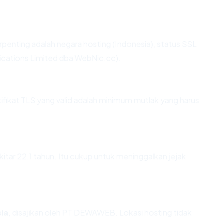
 terpenting adalah negara hosting (Indonesia), status SSL
cations Limited dba WebNic.cc).
ikat TLS yang valid adalah minimum mutlak yang harus
kitar 22.1 tahun. Itu cukup untuk meninggalkan jejak
ia
, disajikan oleh PT DEWAWEB. Lokasi hosting tidak