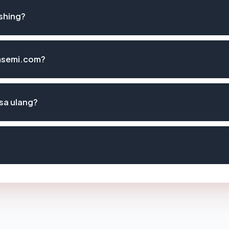
shing?
emsemi.com?
sa ulang?