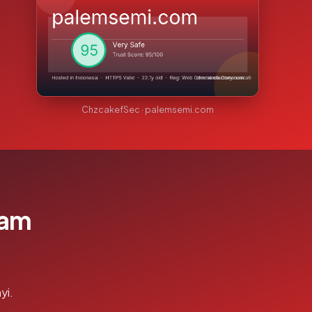
ChzcakefSec · palemsemi.com
lam
yi.