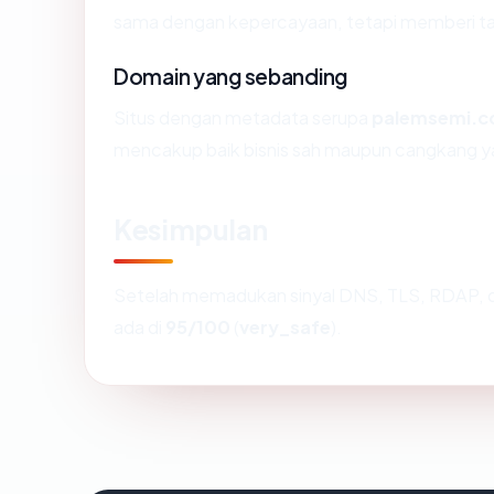
sama dengan kepercayaan, tetapi memberi tah
Domain yang sebanding
Situs dengan metadata serupa
palemsemi.
mencakup baik bisnis sah maupun cangkang ya
Kesimpulan
Setelah memadukan sinyal DNS, TLS, RDAP, d
ada di
95/100
(
very_safe
).