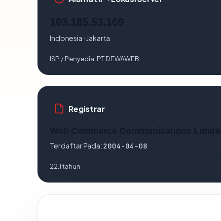
103.185.53.169
Indonesia · Jakarta
ISP / Penyedia:
PT DEWAWEB
Registrar
Web Commerce Communications Limite
Terdaftar Pada:
2004-04-08
22.1 tahun