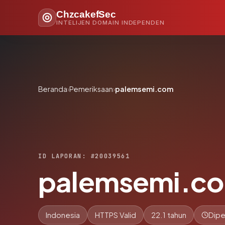
ChzcakefSec
INTELIJEN DOMAIN INDEPENDEN
Beranda
›
Pemeriksaan
›
palemsemi.com
ID LAPORAN: #20039561
palemsemi.c
Indonesia
HTTPS Valid
22.1 tahun
Dipe