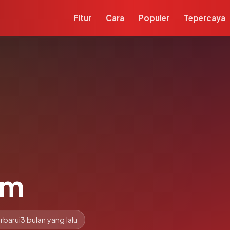
Fitur
Cara
Populer
Tepercaya
om
rbarui
3 bulan yang lalu