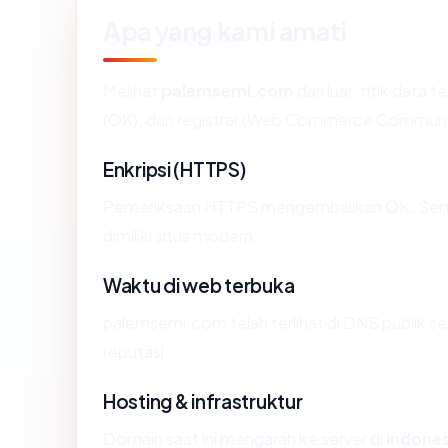
Apa yang kami amati
Melihat
palemsemi.com
dari luar, titik data
(OK), dan registrar (Web Commerce Communi
Enkripsi (HTTPS)
Pemeriksaan HTTPS mengembalikan OK. Sertif
dimiliki situs modern.
Waktu di web terbuka
palemsemi.com telah terlihat di DNS publik se
reputasi.
Hosting & infrastruktur
Domain saat ini mengarah ke server di
Indones