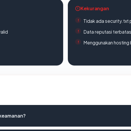
Kekurangan
Tidak ada security.txt 
alid
Data reputasi terbata
Menggunakan hosting 
t keamanan?