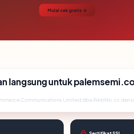
Mulai cek gratis →
an langsung untuk palemsemi.c
mmerce Communications Limited dba WebNic.cc dan saat i
Sertifikat SSL