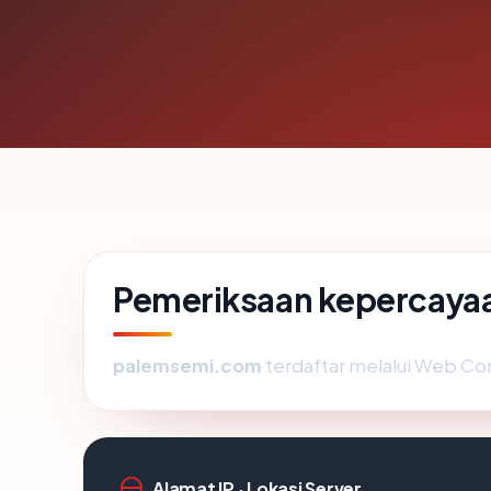
Pemeriksaan kepercaya
palemsemi.com
terdaftar melalui Web Co
Alamat IP · Lokasi Server