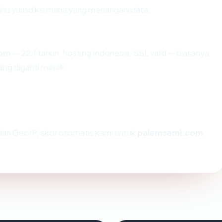
u yurisdiksi mana yang menangani data.
com
— 22.1 tahun, hosting Indonesia, SSL valid — biasanya
ng diganti merek.
an GeoIP, skor otomatis kami untuk
palemsemi.com