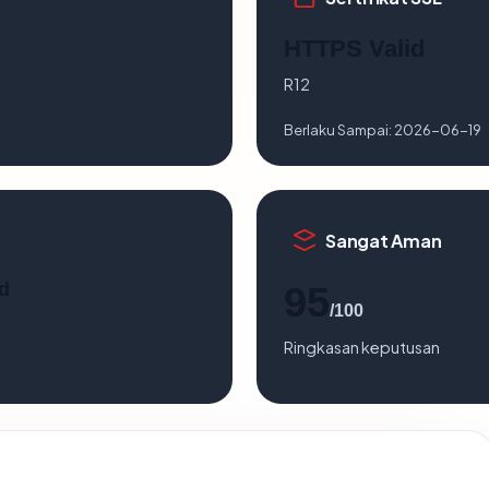
HTTPS Valid
R12
Berlaku Sampai:
2026-06-19
Sangat Aman
d
95
/100
Ringkasan keputusan