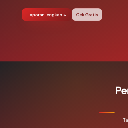
Laporan lengkap ↓
Cek Gratis
Pe
Ta