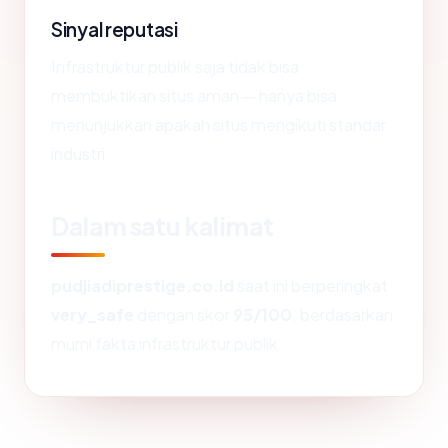
Sinyal reputasi
Infrastruktur publik saja tidak bisa
membuktikan situs aman — hanya bisa
menunjukkan apakah situs mengikuti standar
industri.
Dalam satu kalimat
pudjiadiprestige.co.id
saat ini berperingkat
very_safe
dengan skor
95/100
, berdasarkan
murni fakta infrastruktur publik.