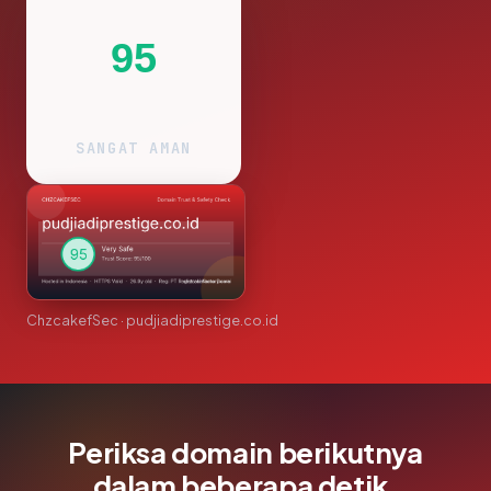
95
SANGAT AMAN
ChzcakefSec · pudjiadiprestige.co.id
Periksa domain berikutnya
dalam beberapa detik.