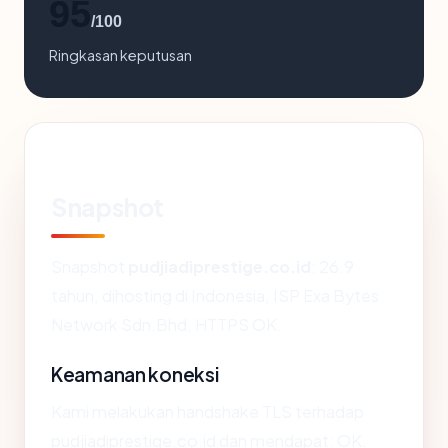
95
/100
Ringkasan keputusan
Snapshot
Snapshot
pudjiadiprestige.co.id
: 26.9
tahun, dihosting di Indonesia, ISP Exa Bytes
Network Sdn.Bhd, HTTPS OK.
Keamanan koneksi
Kami melakukan handshake TLS terhadap
pudjiadiprestige.co.id dan mendapat: OK.