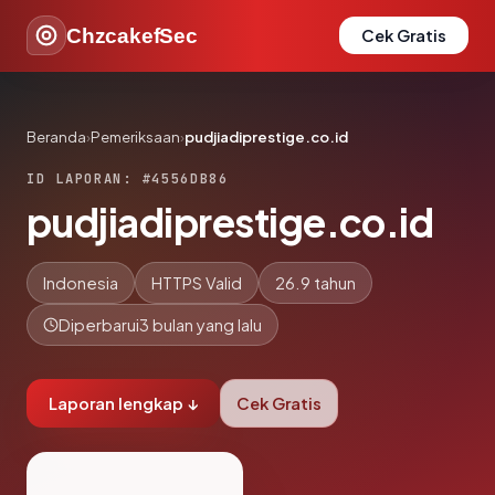
ChzcakefSec
Cek Gratis
Beranda
›
Pemeriksaan
›
pudjiadiprestige.co.id
ID LAPORAN: #4556DB86
pudjiadiprestige.co.id
Indonesia
HTTPS Valid
26.9 tahun
Diperbarui
3 bulan yang lalu
Laporan lengkap ↓
Cek Gratis