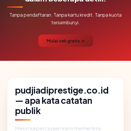
Tanpa pendaftaran. Tanpa kartu kredit. Tanpa kuota
tersembunyi.
Mulai cek gratis →
pudjiadiprestige.co.id
— apa kata catatan
publik
Mesin kepercayaan kami memeriksa