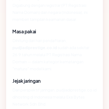
Digabung dengan registrar (PT Registrasi
Nama Domain) dan negara (Indonesia), ini
memberi tampilan keamanan dasar.
Masa pakai
Dihitung dari hari pendaftaran,
pudjiadiprestige.co.id
sudah ada sekitar
26.9 tahun melalui PT Registrasi Nama
Domain — dalam kategori kematangan
"mature" model kami.
Jejak jaringan
Dari perspektif jaringan, pudjiadiprestige.co.id
dihosting di Indonesia melalui Exa Bytes
Network Sdn.Bhd.