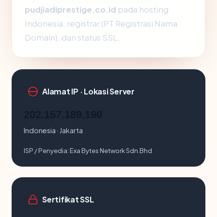
pudjiadiprestige.co.id
pada hosting
Indonesia, registrar (PT Registrasi Nama
Domain), dan status SSL.
Alamat IP · Lokasi Server
202.157.189.190
Indonesia · Jakarta
ISP / Penyedia:
Exa Bytes Network Sdn.Bhd
Sertifikat SSL