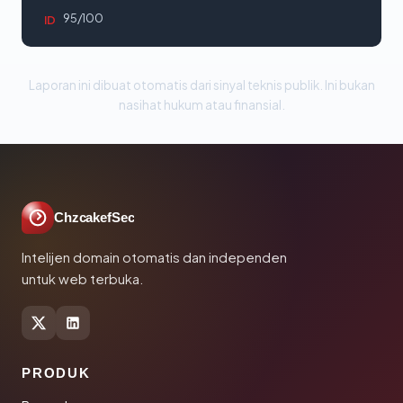
95/100
ID
Laporan ini dibuat otomatis dari sinyal teknis publik. Ini bukan
nasihat hukum atau finansial.
ChzcakefSec
Intelijen domain otomatis dan independen
untuk web terbuka.
PRODUK