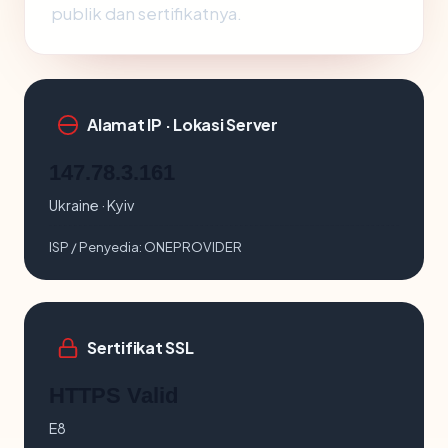
publik dan sertifikatnya.
Alamat IP · Lokasi Server
147.78.3.161
Ukraine · Kyiv
ISP / Penyedia:
ONEPROVIDER
Sertifikat SSL
HTTPS Valid
E8