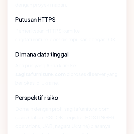
dengan proyek mapan.
Putusan HTTPS
Pemeriksaan HTTPS kami ke
sagitafurniture.com disimpulkan dengan: OK.
Di mana data tinggal
Apa pun yang Anda kirim ke
sagitafurniture.com
diproses di server yang
berlokasi di Ukraine.
Perspektif risiko
Domain dengan profil sagitafurniture.com
(usia 3 tahun, SSL OK, registrar HOSTINGER
operations, UAB, negara Ukraine) biasanya