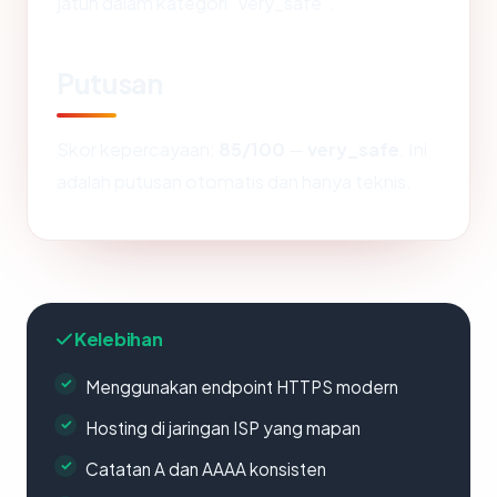
jatuh dalam kategori "very_safe".
Putusan
Skor kepercayaan:
85/100
—
very_safe
. Ini
adalah putusan otomatis dan hanya teknis.
Kelebihan
Menggunakan endpoint HTTPS modern
Hosting di jaringan ISP yang mapan
Catatan A dan AAAA konsisten