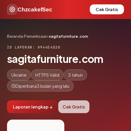
ChzcakefSec
Cek Gratis
Beranda
›
Pemeriksaan
›
sagitafurniture.com
ID LAPORAN: #944E4D20
sagitafurniture.com
Ukraine
HTTPS Valid
3 tahun
Diperbarui
3 bulan yang lalu
Laporan lengkap ↓
Cek Gratis