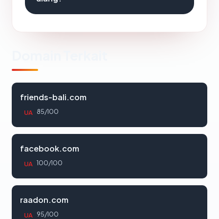
Domain Terkait
friends-bali.com
85/100
UA
facebook.com
100/100
UA
raadon.com
95/100
UA