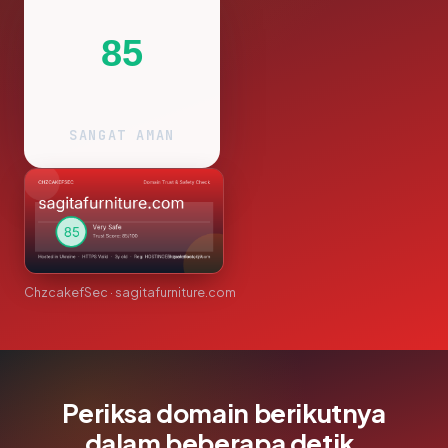
85
SANGAT AMAN
ChzcakefSec · sagitafurniture.com
Periksa domain berikutnya
dalam beberapa detik.