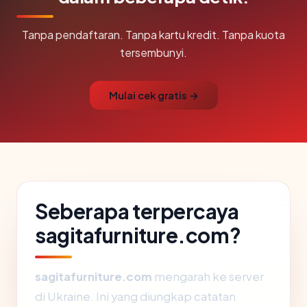
Tanpa pendaftaran. Tanpa kartu kredit. Tanpa kuota
tersembunyi.
Mulai cek gratis →
Seberapa terpercaya
sagitafurniture.com?
sagitafurniture.com
mengarah ke server
di Ukraine. Ini yang diungkap catatan