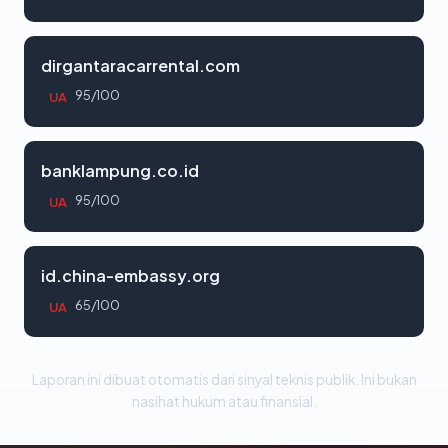
dirgantaracarrental.com
95/100
UA
banklampung.co.id
95/100
UA
id.china-embassy.org
65/100
UA
Laporan ini dibuat otomatis dari sinyal teknis publik. Ini bukan
nasihat hukum atau finansial.