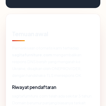
Temuan awal
Pemeriksaan otomatis kami terhadap
sagitafurniture.com
mengembalikan
respons DNS bersih yang mengarah ke
Ukraine, disajikan oleh ONEPROVIDER,
dengan handshake TLS merespons OK.
Riwayat pendaftaran
sagitafurniture.com telah ada sekitar 3 tahun.
Domain berumur panjang biasanya terkait