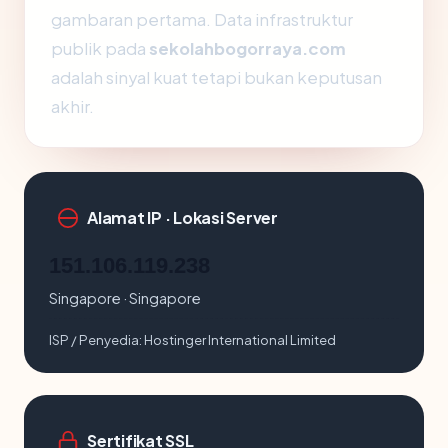
gambaran pertama. Data infrastruktur
publik pada
sekolahbogorraya.com
adalah sinyal kuat tetapi bukan keputusan
akhir.
Alamat IP · Lokasi Server
151.106.119.238
Singapore · Singapore
ISP / Penyedia:
Hostinger International Limited
Sertifikat SSL