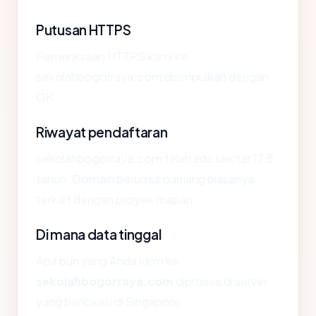
Putusan HTTPS
Pemeriksaan HTTPS kami ke
sekolahbogorraya.com disimpulkan dengan:
OK.
Riwayat pendaftaran
sekolahbogorraya.com telah ada sekitar 17.5
tahun. Domain berumur panjang biasanya
terkait dengan proyek mapan.
Di mana data tinggal
Apa pun yang Anda kirim ke
sekolahbogorraya.com
diproses di server
yang berlokasi di Singapore.