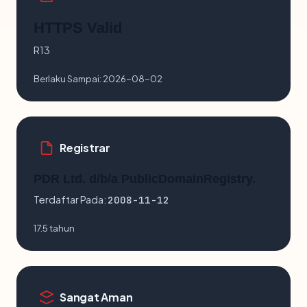
HTTPS Valid
R13
Berlaku Sampai:
2026-08-02
Registrar
PDR Ltd. d/b/a PublicDomainRegistry.
Terdaftar Pada:
2008-11-12
17.5 tahun
Sangat Aman