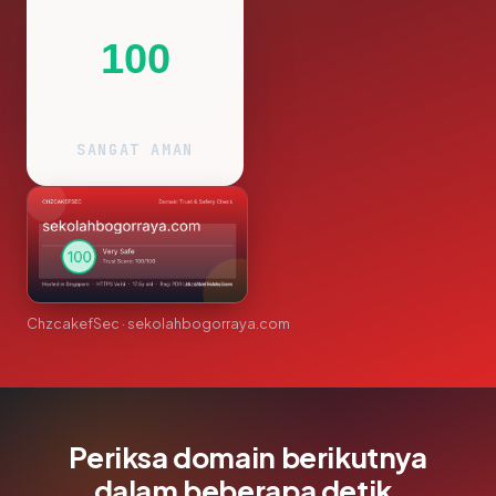
100
SANGAT AMAN
ChzcakefSec · sekolahbogorraya.com
Periksa domain berikutnya
dalam beberapa detik.