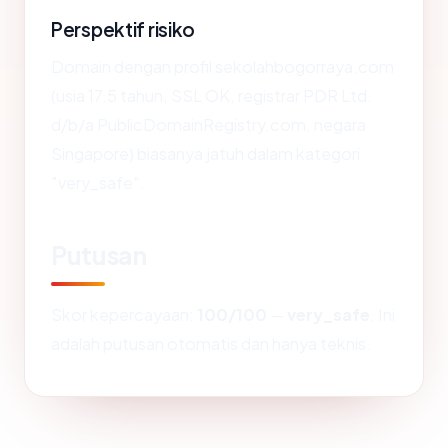
Perspektif risiko
Domain dengan profil sekolahbogorraya.com
(usia 17.5 tahun, SSL OK, registrar PDR Ltd.
d/b/a PublicDomainRegistry.com, negara
Singapore) biasanya jatuh dalam kategori
"very_safe".
Putusan
Skor kepercayaan:
100/100
—
very_safe
. Ini
adalah putusan otomatis dan hanya teknis.