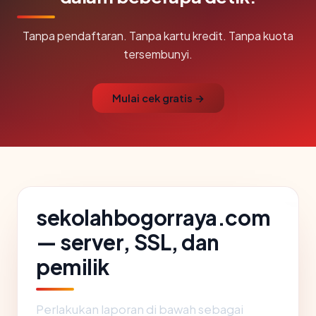
Tanpa pendaftaran. Tanpa kartu kredit. Tanpa kuota
tersembunyi.
Mulai cek gratis →
sekolahbogorraya.com
— server, SSL, dan
pemilik
Perlakukan laporan di bawah sebagai