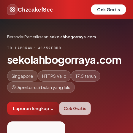
ChzcakefSec
Cek Gratis
Beranda
›
Pemeriksaan
›
sekolahbogorraya.com
ID LAPORAN: #1359FBDD
sekolahbogorraya.com
Singapore
HTTPS Valid
17.5 tahun
Diperbarui
3 bulan yang lalu
Laporan lengkap ↓
Cek Gratis