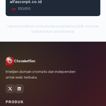
alfascorpii.co.id
100/100
SG
Laporan ini dibuat otomatis dari sinyal teknis publik. Ini bukan
nasihat hukum atau finansial.
ChzcakefSec
Intelijen domain otomatis dan independen
untuk web terbuka.
PRODUK