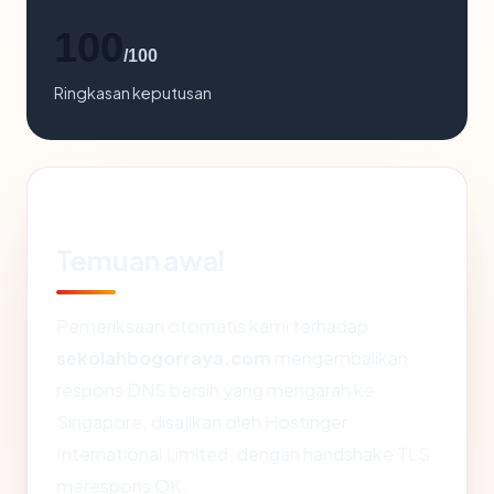
100
/100
Ringkasan keputusan
Temuan awal
Pemeriksaan otomatis kami terhadap
sekolahbogorraya.com
mengembalikan
respons DNS bersih yang mengarah ke
Singapore, disajikan oleh Hostinger
International Limited, dengan handshake TLS
merespons OK.