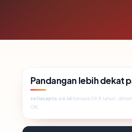
Pandangan lebih dekat p
setiasapta.co.id
berusia 24.8 tahun, dihost
OK.