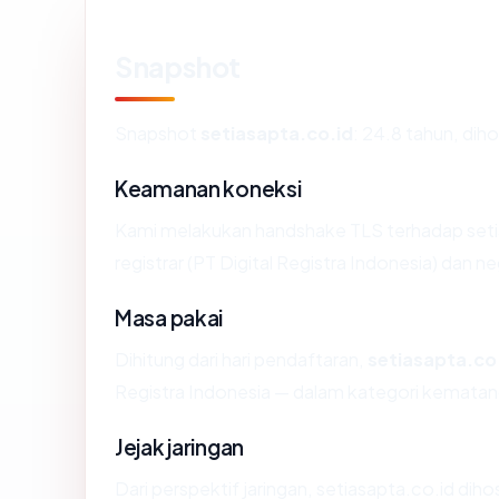
Snapshot
Snapshot
setiasapta.co.id
: 24.8 tahun, di
Keamanan koneksi
Kami melakukan handshake TLS terhadap set
registrar (PT Digital Registra Indonesia) dan 
Masa pakai
Dihitung dari hari pendaftaran,
setiasapta.co
Registra Indonesia — dalam kategori kemata
Jejak jaringan
Dari perspektif jaringan, setiasapta.co.id dih