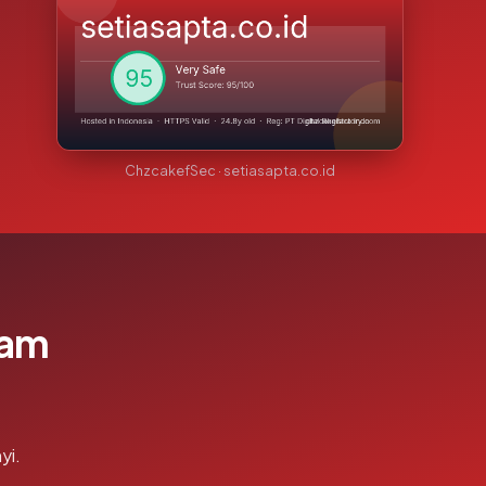
ChzcakefSec · setiasapta.co.id
lam
yi.