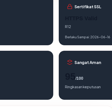
Sertifikat SSL
HTTPS Valid
R12
Berlaku Sampai:
2026-06-16
Sangat Aman
95
/100
Ringkasan keputusan