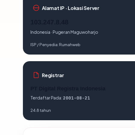
Alamat IP · Lokasi Server
103.247.8.48
Indonesia · Pugeran Maguwoharjo
ISP / Penyedia:
Rumahweb
Registrar
PT Digital Registra Indonesia
Terdaftar Pada:
2001-08-21
24.8 tahun