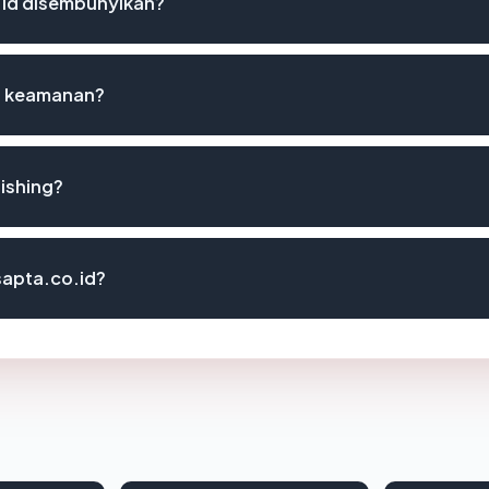
.id disembunyikan?
st keamanan?
hishing?
asapta.co.id?