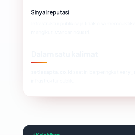
Sinyal reputasi
Infrastruktur publik saja tidak bisa membukti
mengikuti standar industri.
Dalam satu kalimat
setiasapta.co.id
saat ini berperingkat
very_
infrastruktur publik.
Kelebihan