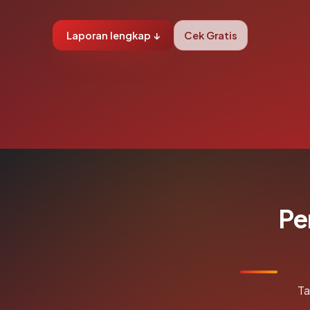
Laporan lengkap ↓
Cek Gratis
Pe
Ta