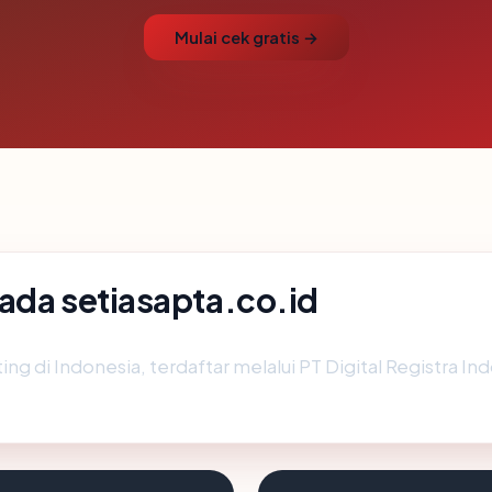
Mulai cek gratis →
ada setiasapta.co.id
ing di Indonesia, terdaftar melalui PT Digital Registra In