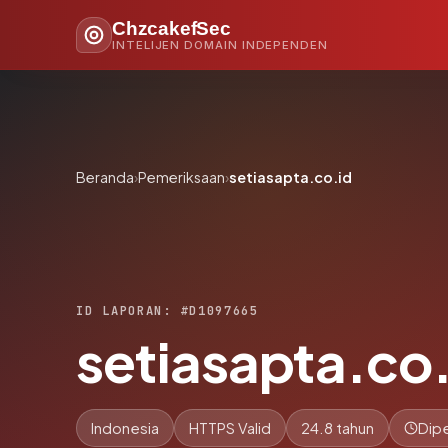
ChzcakefSec
INTELIJEN DOMAIN INDEPENDEN
Beranda
›
Pemeriksaan
›
setiasapta.co.id
ID LAPORAN: #D1097665
setiasapta.co
Indonesia
HTTPS Valid
24.8 tahun
Dipe