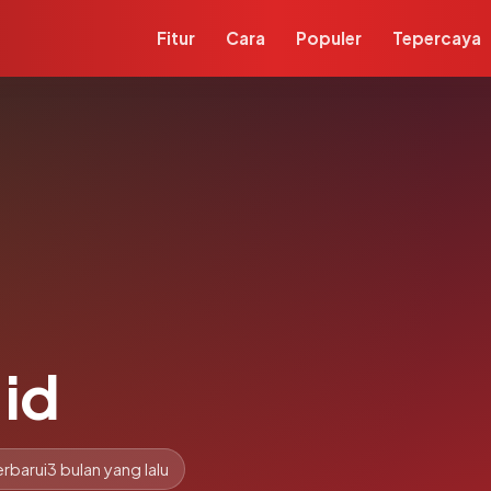
Fitur
Cara
Populer
Tepercaya
.id
rbarui
3 bulan yang lalu