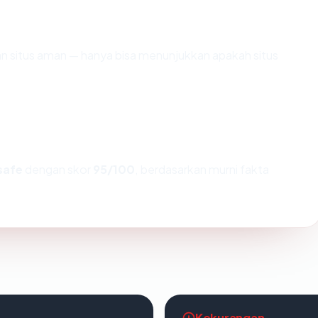
kan situs aman — hanya bisa menunjukkan apakah situs
safe
dengan skor
95/100
, berdasarkan murni fakta
Kekurangan