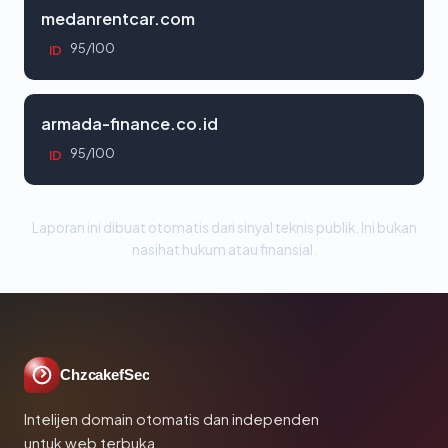
medanrentcar.com
95/100
ID
armada-finance.co.id
95/100
ID
Laporan ini dibuat otomatis dari sinyal teknis publik. Ini bukan
nasihat hukum atau finansial.
ChzcakefSec
Intelijen domain otomatis dan independen
untuk web terbuka.