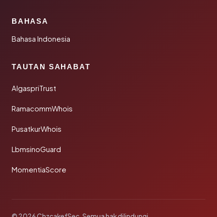
BAHASA
Bahasa Indonesia
TAUTAN SAHABAT
AlgaspriTrust
RamacommWhois
PusatkurWhois
LbmsinoGuard
MomentiaScore
© 2026 ChzcakefSec. Semua hak dilindungi.