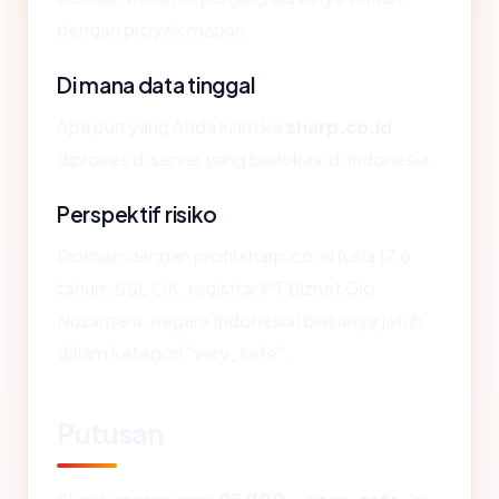
dengan proyek mapan.
Di mana data tinggal
Apa pun yang Anda kirim ke
sharp.co.id
diproses di server yang berlokasi di Indonesia.
Perspektif risiko
Domain dengan profil sharp.co.id (usia 17.6
tahun, SSL OK, registrar PT Biznet Gio
Nusantara, negara Indonesia) biasanya jatuh
dalam kategori "very_safe".
Putusan