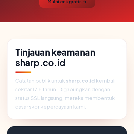
Mulai cek gratis →
Tinjauan keamanan
sharp.co.id
Catatan publik untuk
sharp.co.id
kembali
sekitar 17.6 tahun. Digabungkan dengan
status SSL langsung, mereka membentuk
dasar skor kepercayaan kami.