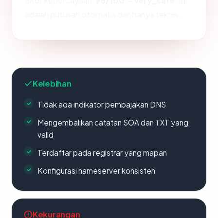
Skor kepercayaan:
95/100
—
very_safe
. Ini
adalah putusan otomatis dan hanya teknis.
Kelebihan
Tidak ada indikator pembajakan DNS
Mengembalikan catatan SOA dan TXT yang
valid
Terdaftar pada registrar yang mapan
Konfigurasi nameserver konsisten
Kekurangan