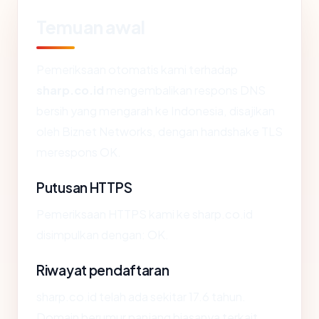
Temuan awal
Pemeriksaan otomatis kami terhadap
sharp.co.id
mengembalikan respons DNS
bersih yang mengarah ke Indonesia, disajikan
oleh Biznet Networks, dengan handshake TLS
merespons OK.
Putusan HTTPS
Pemeriksaan HTTPS kami ke sharp.co.id
disimpulkan dengan: OK.
Riwayat pendaftaran
sharp.co.id telah ada sekitar 17.6 tahun.
Domain berumur panjang biasanya terkait