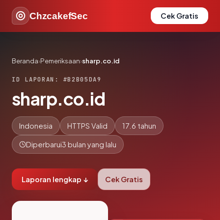
ChzcakefSec
Cek Gratis
Beranda
›
Pemeriksaan
›
sharp.co.id
ID LAPORAN: #B2B05DA9
sharp.co.id
Indonesia
HTTPS Valid
17.6 tahun
Diperbarui
3 bulan yang lalu
Laporan lengkap ↓
Cek Gratis