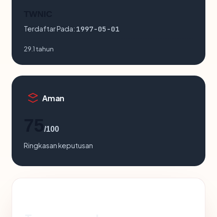
TWNIC
Terdaftar Pada:
1997-05-01
29.1 tahun
Aman
75
/100
Ringkasan keputusan