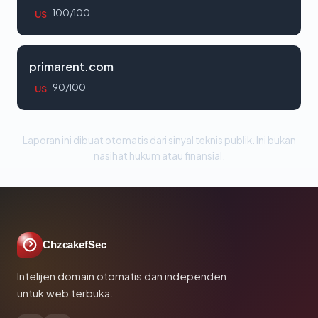
100/100
US
primarent.com
90/100
US
Laporan ini dibuat otomatis dari sinyal teknis publik. Ini bukan
nasihat hukum atau finansial.
ChzcakefSec
Intelijen domain otomatis dan independen
untuk web terbuka.