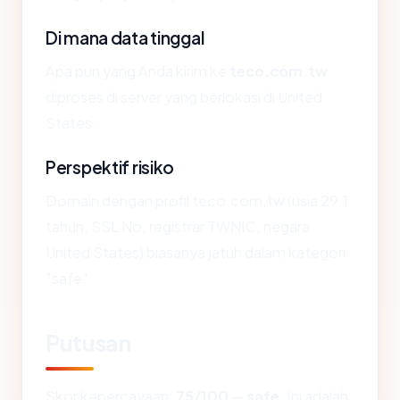
Di mana data tinggal
Apa pun yang Anda kirim ke
teco.com.tw
diproses di server yang berlokasi di United
States.
Perspektif risiko
Domain dengan profil teco.com.tw (usia 29.1
tahun, SSL No, registrar TWNIC, negara
United States) biasanya jatuh dalam kategori
"safe".
Putusan
Skor kepercayaan:
75/100
—
safe
. Ini adalah