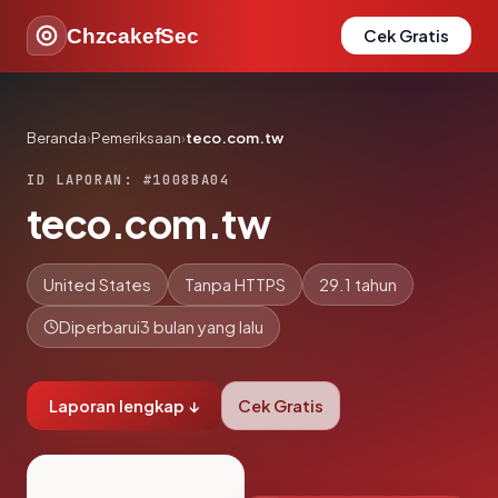
ChzcakefSec
Cek Gratis
Beranda
›
Pemeriksaan
›
teco.com.tw
ID LAPORAN: #1008BA04
teco.com.tw
United States
Tanpa HTTPS
29.1 tahun
Diperbarui
3 bulan yang lalu
Laporan lengkap ↓
Cek Gratis