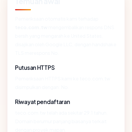
Temuan awal
Pemeriksaan otomatis kami terhadap
teco.com.tw
mengembalikan respons DNS
bersih yang mengarah ke United States,
disajikan oleh Google LLC, dengan handshake
TLS merespons No.
Putusan HTTPS
Pemeriksaan HTTPS kami ke teco.com.tw
disimpulkan dengan: No.
Riwayat pendaftaran
teco.com.tw telah ada sekitar 29.1 tahun.
Domain berumur panjang biasanya terkait
dengan proyek mapan.