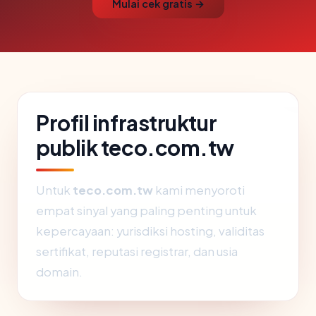
Mulai cek gratis →
Profil infrastruktur
publik teco.com.tw
Untuk
teco.com.tw
kami menyoroti
empat sinyal yang paling penting untuk
kepercayaan: yurisdiksi hosting, validitas
sertifikat, reputasi registrar, dan usia
domain.