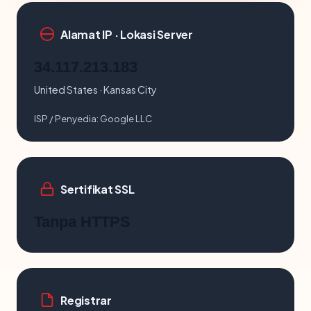
Alamat IP · Lokasi Server
34.117.213.183
United States · Kansas City
ISP / Penyedia:
Google LLC
Sertifikat SSL
Tanpa HTTPS
Registrar