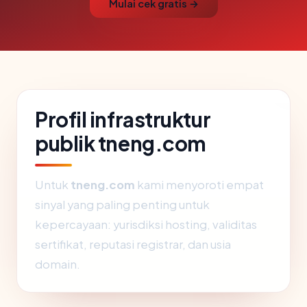
Mulai cek gratis →
Profil infrastruktur
publik tneng.com
Untuk
tneng.com
kami menyoroti empat
sinyal yang paling penting untuk
kepercayaan: yurisdiksi hosting, validitas
sertifikat, reputasi registrar, dan usia
domain.