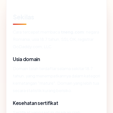
Sekilas
Cara tercepat membaca
tneng.com
: negara
Romania, usia 18.7 tahun, SSL OK, registrar
GoDaddy.com, LLC.
Usia domain
Domain telah terdaftar selama sekitar 18.7
tahun, yang menempatkannya dalam kategori
kematangan "mature". Domain yang lebih tua
secara statistik kurang berisiko.
Kesehatan sertifikat
Sertifikat yang saat ini disajikan oleh