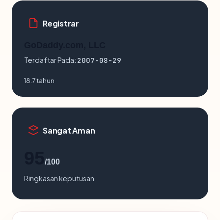
Registrar
GoDaddy.com, LLC
Terdaftar Pada:
2007-08-29
18.7 tahun
Sangat Aman
95
/100
Ringkasan keputusan