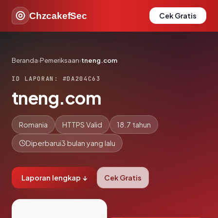
ChzcakefSec
Cek Gratis
Beranda
›
Pemeriksaan
›
tneng.com
ID LAPORAN: #DA204C63
tneng.com
Romania
HTTPS Valid
18.7 tahun
Diperbarui
3 bulan yang lalu
Laporan lengkap ↓
Cek Gratis