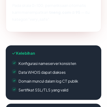
Pada skala 0-100, pemeriksaan otomatis
kami menempatkan
tneng.com
di
95
— itu
kategori "very_safe".
Kelebihan
Konfigurasi nameserver konsisten
Data WHOIS dapat diakses
Domain muncul dalam log CT publik
Sertifikat SSL/TLS yang valid