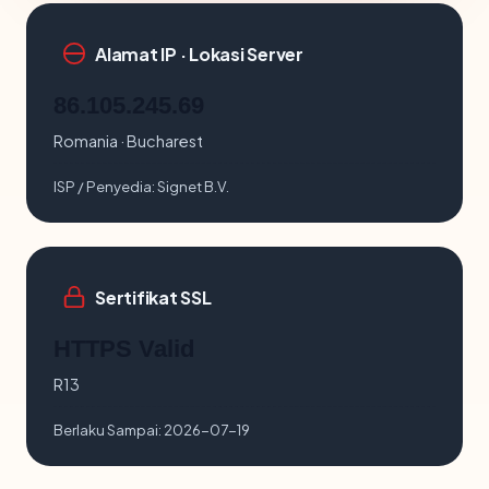
Alamat IP · Lokasi Server
86.105.245.69
Romania · Bucharest
ISP / Penyedia:
Signet B.V.
Sertifikat SSL
HTTPS Valid
R13
Berlaku Sampai:
2026-07-19