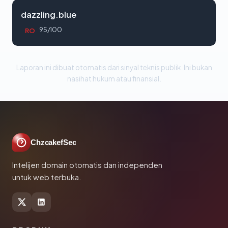
dazzling.blue
95/100
RO
Laporan ini dibuat otomatis dari sinyal teknis publik. Ini bukan
nasihat hukum atau finansial.
ChzcakefSec
Intelijen domain otomatis dan independen
untuk web terbuka.