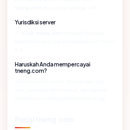
tneng.com
dipecahkan sebagai: OK.
Yurisdiksi server
IP di balik
tneng.com
berada di Romania,
pada infrastruktur yang disediakan oleh Signet
B.V..
Haruskah Anda mempercayai
tneng.com?
Skor kami murni teknis. Situs dengan SSL
valid, beberapa tahun riwayat, dan registrar
terkemuka cenderung berskor lebih tinggi.
Posisi tneng.com